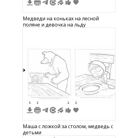
Медведи на коньках на лесной
поляне и девочка на льду
7
5
2
2
2
Маша с ложкой за столом, медведь с
детьми