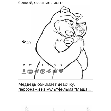
белкой, осенние листья
40
15
27
2
6
3
3
Медведь обнимает девочку,
персонажи из мультфильма "Маша и
Медведь"