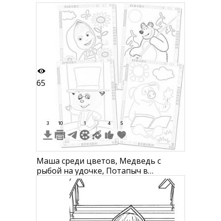
65
3
10
1
4
5
Маша среди цветов, Медведь с
рыбой на удочке, Потапыч в
цилиндре, Поросенок читает книгу
на фоне солнца и облаков