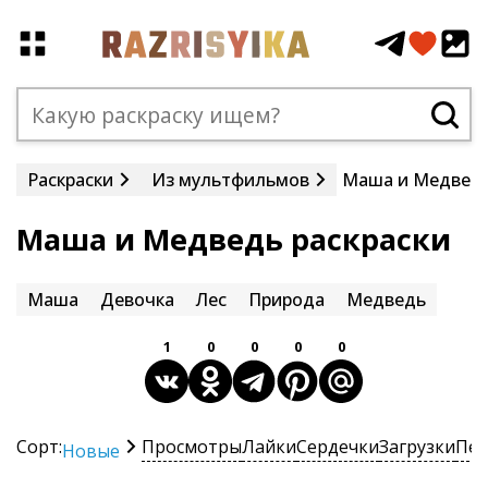
Раскраски
Из мультфильмов
Маша и Медвед
Маша и Медведь раскраски
Маша
Девочка
Лес
Природа
Медведь
1
0
0
0
0
Сорт:
Просмотры
Лайки
Сердечки
Загрузки
Печ
Новые