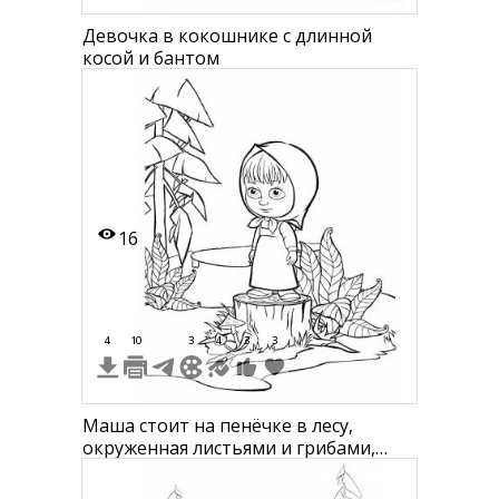
Девочка в кокошнике с длинной
косой и бантом
16
4
10
3
4
3
3
Маша стоит на пенёчке в лесу,
окруженная листьями и грибами,
рядом с кустом и деревом