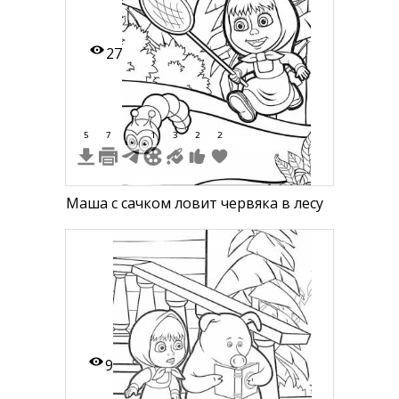
27
5
7
1
3
2
2
Маша с сачком ловит червяка в лесу
9