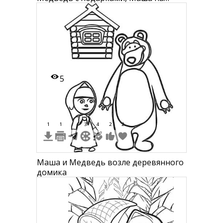
подарках с фейерверком
5
1
1
3
4
2
2
Маша и Медведь возле деревянного
домика