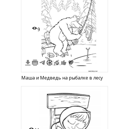
9
1
1
2
1
1
Маша и Медведь на рыбалке в лесу