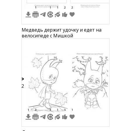
1
1
1
2
2
Медведь держит удочку и едет на
велосипеде с Мишкой
12
1
3
3
1
1
1