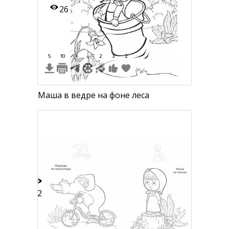
26
5
10
2
3
2
Маша в ведре на фоне леса
22