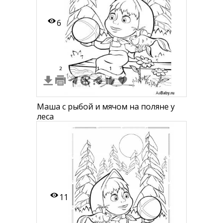
6
2
1
1
1
Маша с рыбой и мячом на поляне у
леса
11