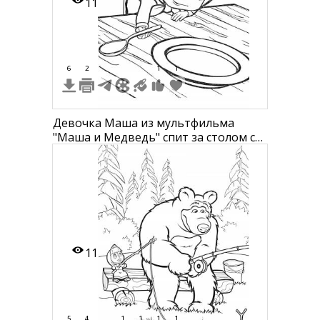
11
6
2
1
1
Девочка Маша из мультфильма
"Маша и Медведь" спит за столом с
ложкой в руке и пустой тарелкой
перед ней
11
5
4
1
1
1
1