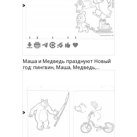
5
1
3
1
1
1
Маша и Медведь празднуют Новый
год: пингвин, Маша, Медведь,
снеговик, елка, подарки, санки
8