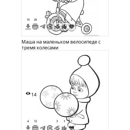
15
24
3
4
3
2
Маша на маленьком велосипеде с
тремя колесами
14
4
12
3
1
1