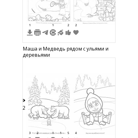
8
1
1
2
2
Маша и Медведь рядом с ульями и
деревьями
22
3
2
1
1
5
4