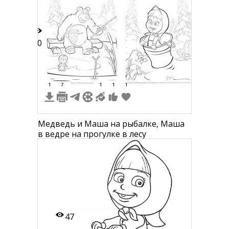
10
1
7
1
1
1
Медведь и Маша на рыбалке, Маша
в ведре на прогулке в лесу
47