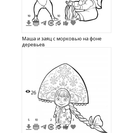
19
38
4
10
1
2
Маша и заяц с морковью на фоне
деревьев
26
5
10
2
7
1
3