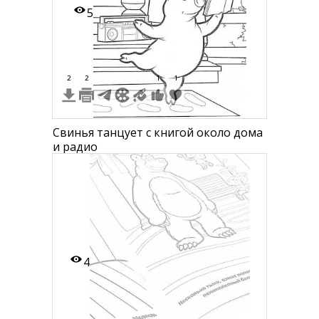
5
2
2
1
1
Свинья танцует с книгой около дома
и радио
4