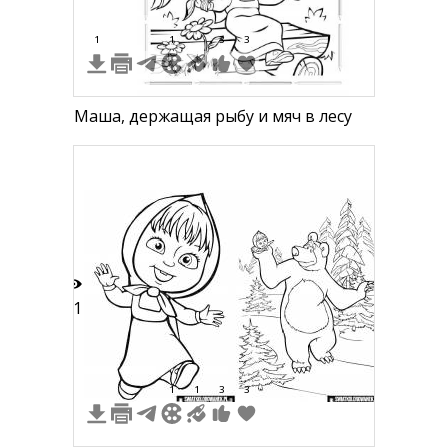
1
1
3
3
Маша, держащая рыбу и мяч в лесу
11
1
1
3
3