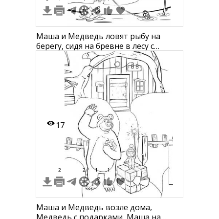
Маша и Медведь ловят рыбу на
берегу, сидя на бревне в лесу с
водяными лилиями и ведром
17
2
2
1
1
1
Маша и Медведь возле дома,
Медведь с подарками, Маша на