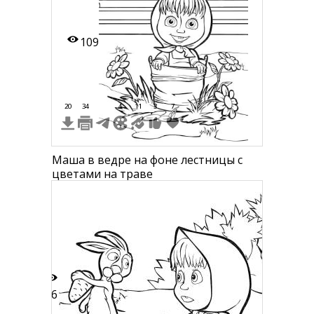
109
20
34
4
11
3
7
Маша в ведре на фоне лестницы с
цветами на траве
76