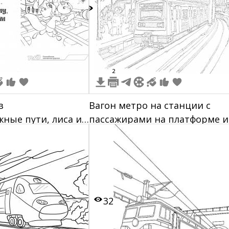
6
2
з
Вагон метро на станции с
ные пути, лиса и
пассажирами на платформе и
ходном переходе,
людьми на верхнем уровне
ь "Ходи по нему, а
нельзя!"
32