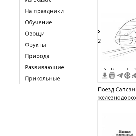
На праздники
Обучение
Овощи
22
Фрукты
Природа
Развивающие
5
12
1
1
Прикольные
Поезд Сапсан
железнодорож
вагонами на 