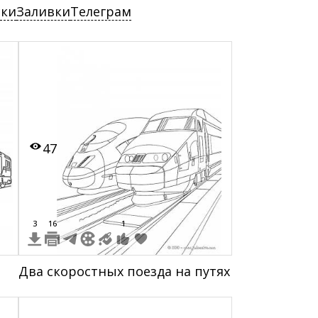
ски
Заливки
Телеграм
47
3
16
1
Два скоростных поезда на путях