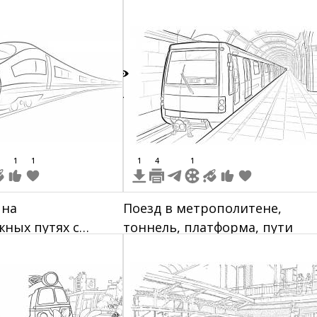
4
1
1
1
4
1
 на
Поезд в метрополитене,
ных путях с
тоннель, платформа, пути
горизонте