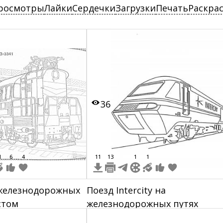
росмотры
Лайки
Сердечки
Загрузки
Печать
Раскра
36
1
6
4
11
13
1
1
 железнодорожных
Поезд Intercity на
стом
железнодорожных путях