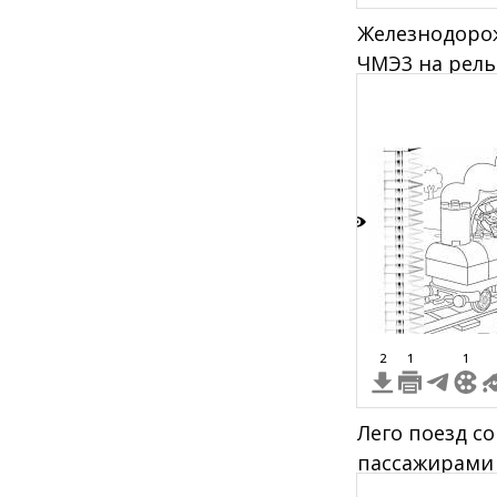
Железнодоро
ЧМЭ3 на рель
местности
2
2
1
1
Лего поезд с
пассажирами
железнодоро