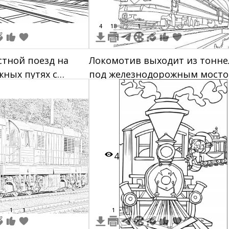
4
18
1
тной поезд на
Локомотив выходит из тонне
ных путях с
под железнодорожным мост
его пейзажем,
деревья и небо с
4
1
1
1