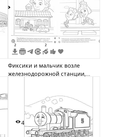
8
2
2
Фиксики и мальчик возле
железнодорожной станции,
Фиксики бегут по
железнодорожным путям
4