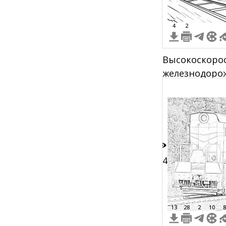
4
2
Высокоскорос
железнодорож
окружающим 
включающим 
облаками
64
13
28
2
10
8