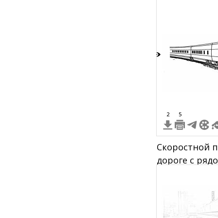
5
2
5
Скоростной п
дороге с ряд