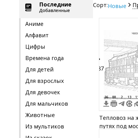
Последние
Сорт:
П
Новые
Добавленные
Аниме
Алфавит
Цифры
Времена года
187
Для детей
Для взрослых
Для девочек
36
88
2
13
1
Для мальчиков
Животные
Тепловоз на
путях под мо
Из мультиков
Из сказок