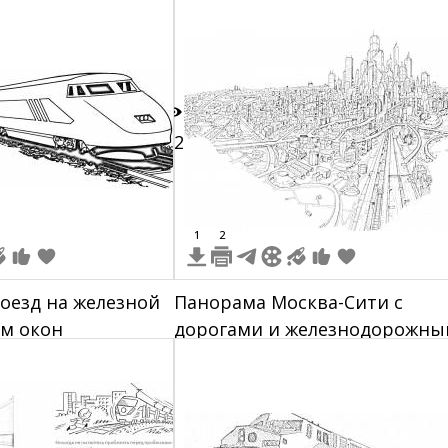
деревьями на фоне
12
1
2
оезд на железной
Панорама Москва-Сити с
ом окон
дорогами и железнодорожн
путями