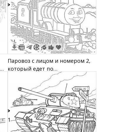
2
1
Паровоз с лицом и номером 2,
который едет по
железнодорожным путям, на
заднем плане облака и солнце
31