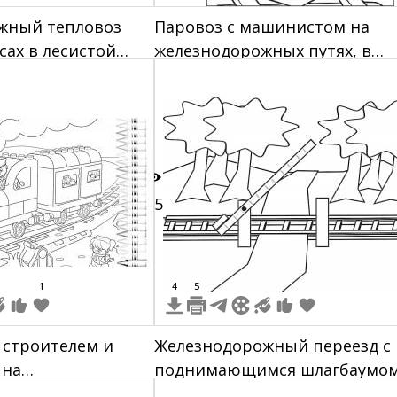
жный тепловоз
Паровоз с машинистом на
сах в лесистой
железнодорожных путях, в
окошке выглядывает человек
дым идет из трубы
15
1
4
5
о строителем и
Железнодорожный переезд с
 на
поднимающимся шлагбаумом
жных путях
железнодорожными путями 