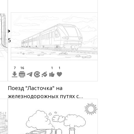
25
7
16
1
1
Поезд "Ласточка" на
железнодорожных путях с
облаками и горным пейзажем
на заднем плане