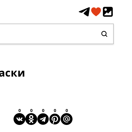
аски
0
0
0
0
0