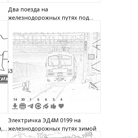
Два поезда на
железнодорожных путях под
,
облачным небом
163
14
30
1
6
6
5
4
Электричка ЭД4М 0199 на
,
железнодорожных путях зимой
и