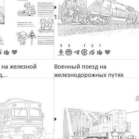
11
5
3
1
2
1
 на железной
Военный поезд на
д,
железнодорожных путях
ные пути, здание,
 одетых в
реход через
жные пути,
к, двое маленьких
упреждающая
4