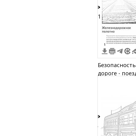
11
1
Безопасность
дороге - поез
железнодорож
два человека
униформу, пе
железнодоро
дорожный зна
детей, пред
4
табличка