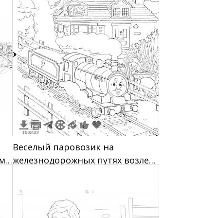
8
Веселый паровозик на
ыми
железнодорожных путях возле
вокзала