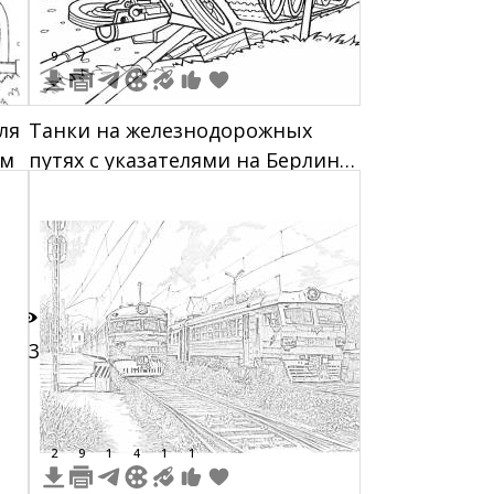
9
7
ля
Танки на железнодорожных
ом
путях с указателями на Берлин,
Вену и Любань
23
2
9
1
4
1
1