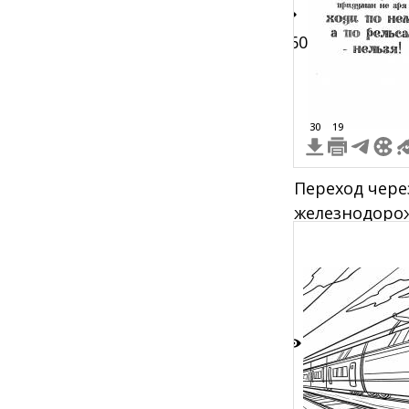
160
30
19
Переход чере
железнодорож
заяц на пеше
поезд, надпис
по рельсам - 
5