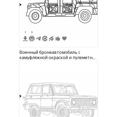
7
1
3
Военный бронеавтомобиль с
камуфляжной окраской и пулеметной
установкой
3