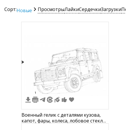
Сорт:
Просмотры
Лайки
Сердечки
Загрузки
Печ
Новые
5
1
Военный гелик с деталями кузова,
капот, фары, колеса, лобовое стекло,
двери, крыша, передний бампер