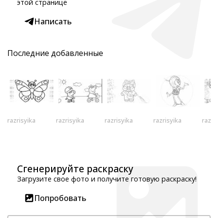
этой странице
Написать
Последние добавленные
razrisyika
razrisyika
razrisyika
razrisyika
razri
Сгенерируйте раскраску
Загрузите свое фото и получите готовую раскраску!
Попробовать