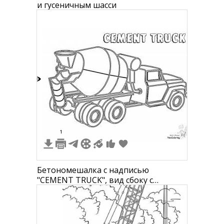
и гусеничным шасси
3
1
Бетономешалка с надписью
"CEMENT TRUCK", вид сбоку с
колесами и барабаном для цемента