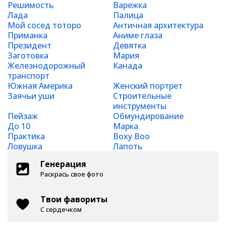
Решимость
Варежка
Лада
Палица
Мой сосед тоторо
Античная архитектура
Приманка
Аниме глаза
Президент
Девятка
Заготовка
Мария
Железнодорожный
Канада
транспорт
Южная Америка
Женский портрет
Заячьи уши
Строительные
инструменты
Пейзаж
Обмундирование
До 10
Марка
Практика
Boxy Boo
Ловушка
Лапоть
Генерация
Раскрась свое фото
Твои фавориты
С сердечком