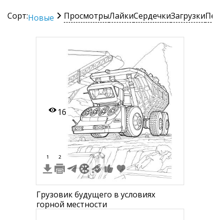
Сорт:
Просмотры
Лайки
Сердечки
Загрузки
Печ
Новые
16
1
2
Грузовик будущего в условиях
горной местности