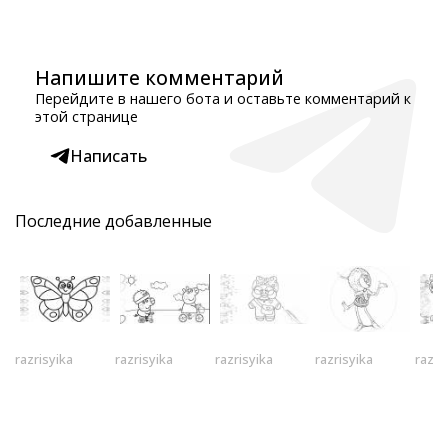
Напишите комментарий
Перейдите в нашего бота и оставьте комментарий к
этой странице
Написать
Последние добавленные
razrisyika
razrisyika
razrisyika
razrisyika
razri