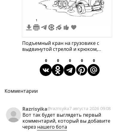
1
Подъемный кран на грузовике с
выдвинутой стрелой и крюком,
стоящий на трех осях с опорами
0
0
0
0
0
Комментарии
Razrisyika
@razrisyika
7 августа 2026 09:08
Вот так будет выглядеть первый
комментарий, который вы добавите
через
нашего бота