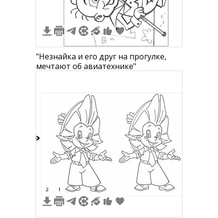
1
"Незнайка и его друг на прогулке,
мечтают об авиатехнике"
5
2
1
2