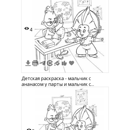
4
1
Детская раскраска - мальчик с
ананасом у парты и мальчик с
шариком в веселой позе, книги,
ручка и линейка на столе, на стене
картины с планетой и луной