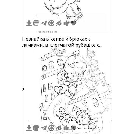
2
1
Незнайка в кепке и брюках с
лямками, в клетчатой рубашке с
галстуком-бабочкой
9
1