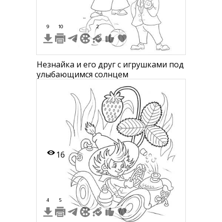
9
10
2
Незнайка и его друг с игрушками под
улыбающимся солнцем
16
4
5