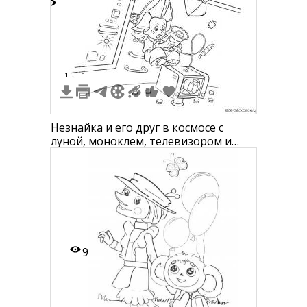
4
1
1
Незнайка и его друг в космосе с
луной, моноклем, телевизором и
панелью управления
9