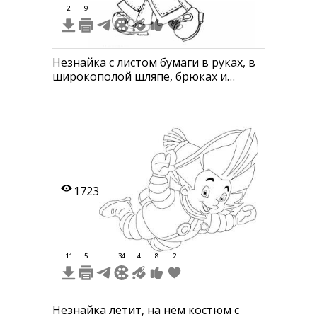
2
9
2
Незнайка с листом бумаги в руках, в
широкополой шляпе, брюках и
ботинках
1723
11
5
34
4
8
2
Незнайка летит, на нём костюм с