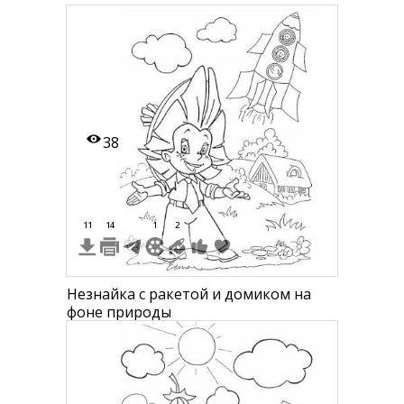
38
11
14
1
2
Незнайка с ракетой и домиком на
фоне природы