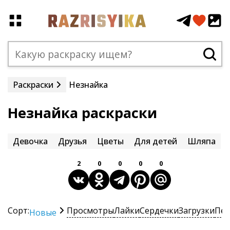
Раскраски
Незнайка
Незнайка раскраски
Девочка
Друзья
Цветы
Для детей
Шляпа
2
0
0
0
0
Сорт:
Просмотры
Лайки
Сердечки
Загрузки
Печ
Новые