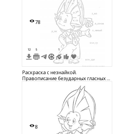
78
12
5
1
Раскраска с незнайкой.
Правописание безударных гласных в
словах для 2 класса
8