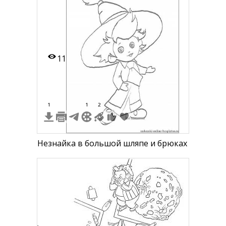
11
1
1
2
Незнайка в большой шляпе и брюках