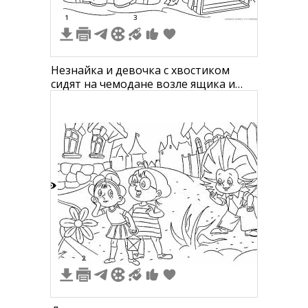
1
3
Незнайка и девочка с хвостиком
сидят на чемодане возле ящика и
стены из камней
4
2