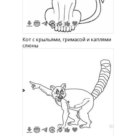
Кот с крыльями, гримасой и каплями
слюны
3