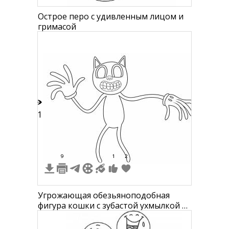
Острое перо с удивленным лицом и
гримасой
21
9
1
2
Угрожающая обезьяноподобная
фигура кошки с зубастой ухмылкой и
большими когтистыми лапами