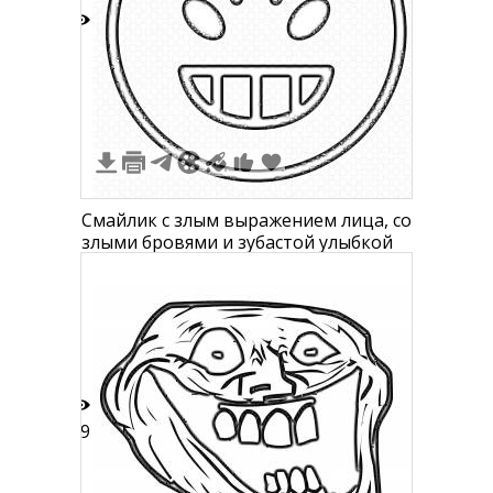
3
Смайлик с злым выражением лица, со
злыми бровями и зубастой улыбкой
29