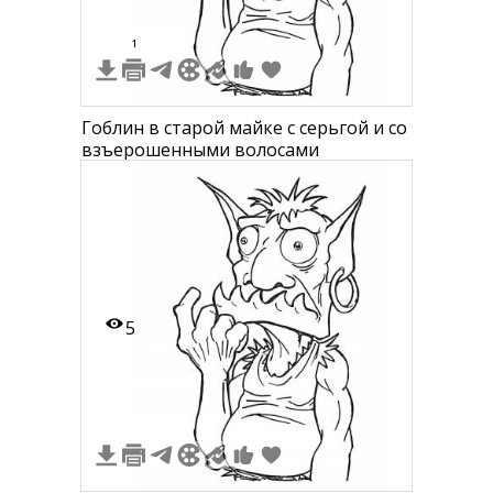
1
Гоблин в старой майке с серьгой и со
взъерошенными волосами
5