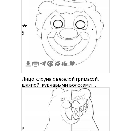
5
Лицо клоуна с веселой гримасой,
шляпой, курчавыми волосами,
круглыми глазами и круглым носом,
черно-белый