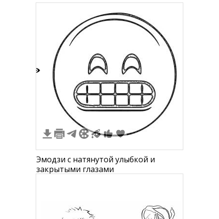
1
Эмодзи с натянутой улыбкой и
закрытыми глазами