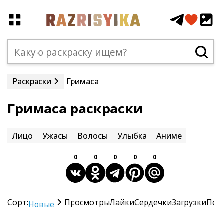
Раскраски
Гримаса
Гримаса раскраски
Лицо
Ужасы
Волосы
Улыбка
Аниме
0
0
0
0
0
Сорт:
Просмотры
Лайки
Сердечки
Загрузки
Печ
Новые