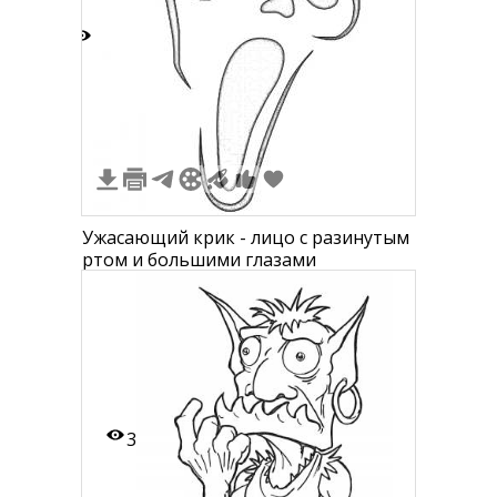
3
Ужасающий крик - лицо с разинутым
ртом и большими глазами
3