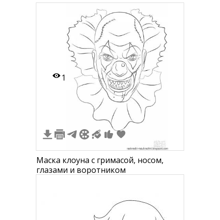
1
Маска клоуна с гримасой, носом,
глазами и воротником