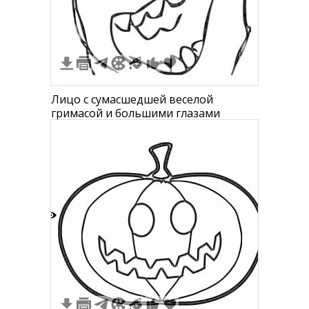
Лицо с сумасшедшей веселой
гримасой и большими глазами
3