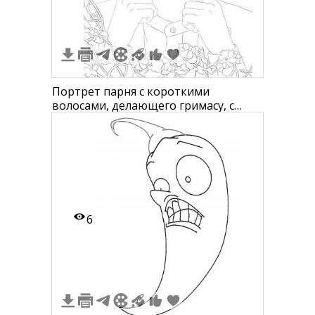
Портрет парня с короткими
волосами, делающего гримасу, с
растениями и цветами вокруг
6