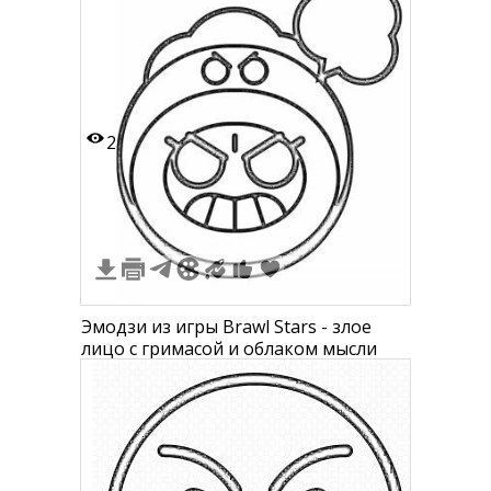
2
Эмодзи из игры Brawl Stars - злое
лицо с гримасой и облаком мысли