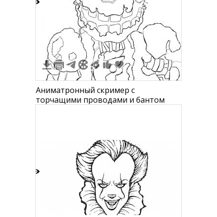
4
Аниматронный скример с
торчащими проводами и бантом
3