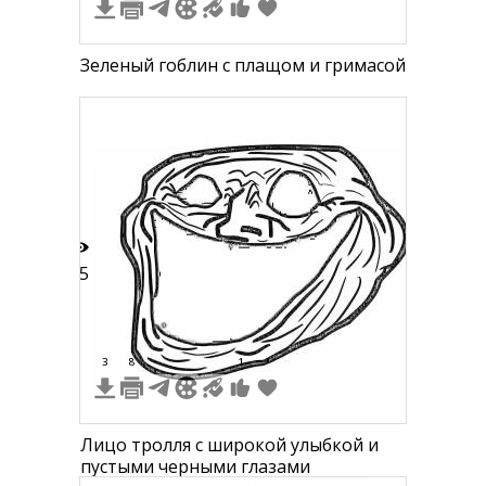
Зеленый гоблин с плащом и гримасой
25
3
8
1
Лицо тролля с широкой улыбкой и
пустыми черными глазами