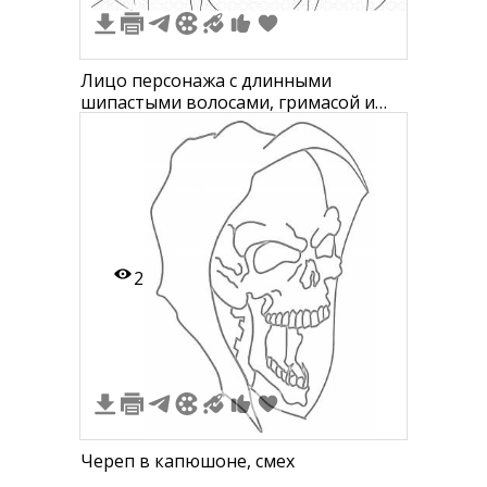
Лицо персонажа с длинными
шипастыми волосами, гримасой и
трещинами на коже
2
Череп в капюшоне, смех