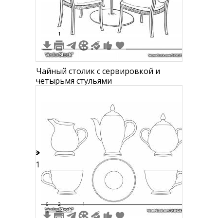
1
Чайный столик с сервировкой и
четырьмя стульями
31
6
2
1