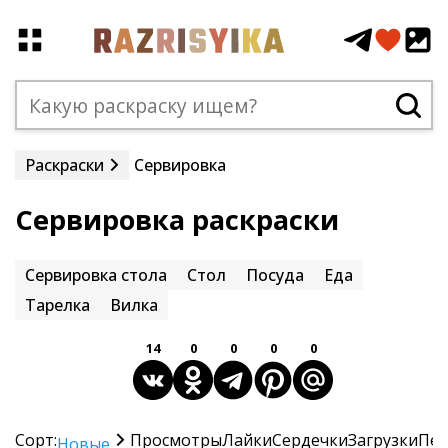
Раскраски
Сервировка
Сервировка раскраски
Сервировка стола
Стол
Посуда
Еда
Тарелка
Вилка
14
0
0
0
0
Сорт:
Просмотры
Лайки
Сердечки
Загрузки
Печ
Новые