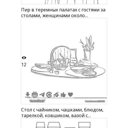
Пир в теремных палатах с гостями за
столами, женщинами около
кувшинов, сосудов и еды на столах в
интерьере помещения
12
Стол с чайником, чашками, блюдом,
тарелкой, ковшиком, вазой с
цветами и хрустящей выпечкой