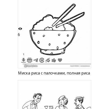
6
1
Миска риса с палочками, полная риса