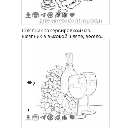
Шляпник за сервировкой чая,
шляпник в высокой шляпе, весело
сидящий с чайником, чашкой и
блюдцем, наливание сахара в чашку
с чаем
2
1