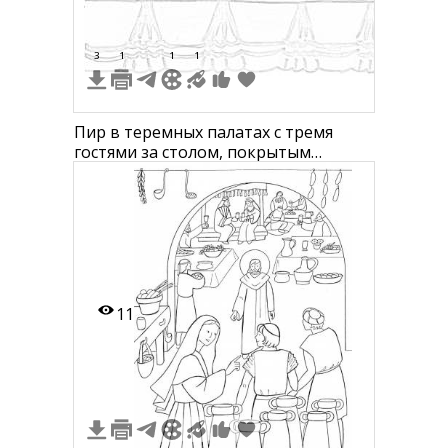
3
1
1
1
Пир в теремных палатах с тремя
гостями за столом, покрытым
скатертью, с различными блюдами и
напитками
11