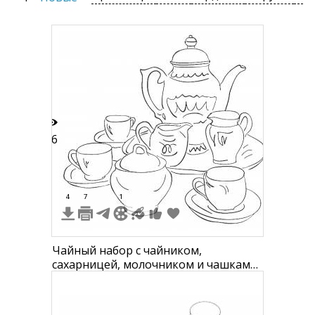
26
4
7
1
Чайный набор с чайником,
сахарницей, молочником и чашками
на блюдцах