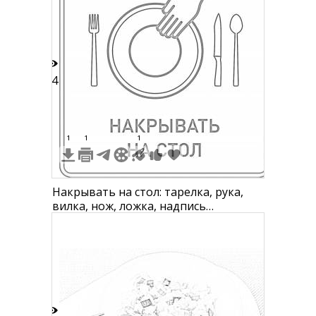
одна девушка читает книгу, а еще
одна радуется, подняв руки вверх.
14
1
1
1
Накрывать на стол: тарелка, рука,
вилка, нож, ложка, надпись
"НАКРЫВАТЬ НА СТОЛ"