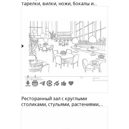
тарелки, вилки, ножи, бокалы и
накрытый стол с кувшином,
фруктами, стаканом и посудой
6
2
1
Ресторанный зал с круглыми
столиками, стульями, растениями,
большими окнами, светильниками и
сервировкой посуды