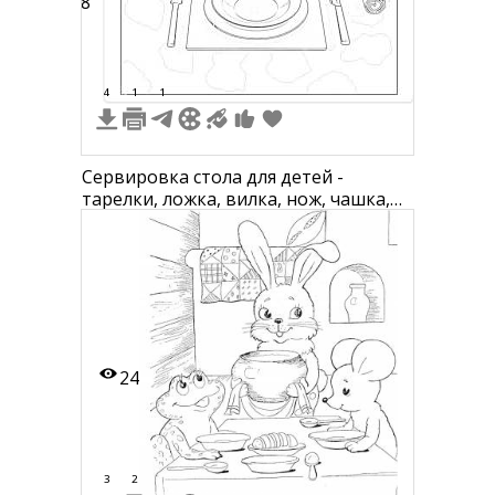
18
4
1
1
Сервировка стола для детей -
тарелки, ложка, вилка, нож, чашка,
салфетка
24
3
2