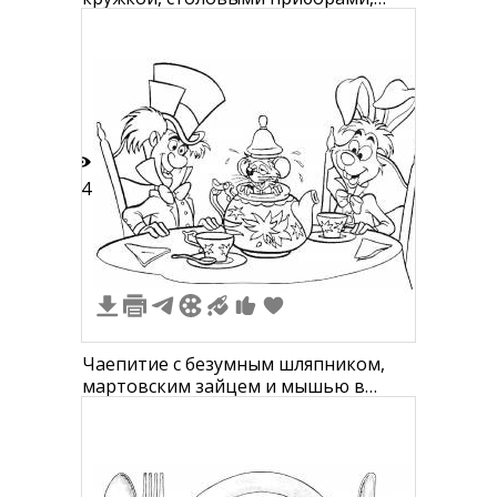
тарелкой, салфеткой и
подстановочной салфеткой
14
Чаепитие с безумным шляпником,
мартовским зайцем и мышью в
чайнике