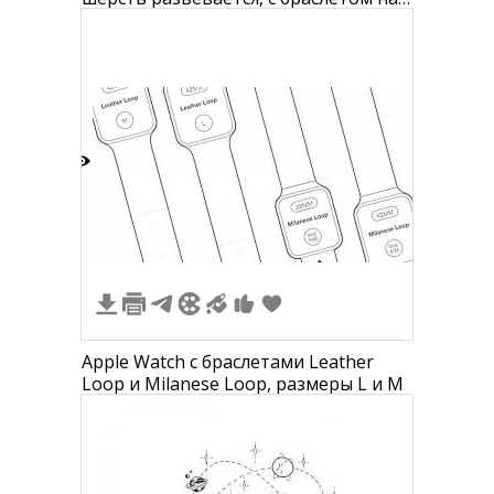
передней лапе
3
Apple Watch с браслетами Leather
Loop и Milanese Loop, размеры L и M