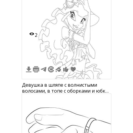
2
Девушка в шляпе с волнистыми
волосами, в топе с оборками и юбке,
с браслетом на руке