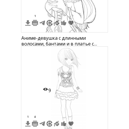
1
Аниме-девушка с длинными
волосами, бантами и в платье с
рюшами
9
1
4