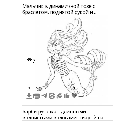
Мальчик в динамичной позе с
браслетом, поднятой рукой и
рюкзаком на плечах
7
2
2
1
Барби русалка с длинными
волнистыми волосами, тиарой на
голове, браслетом на запястье,
ожерельем с надписью "Barbie",