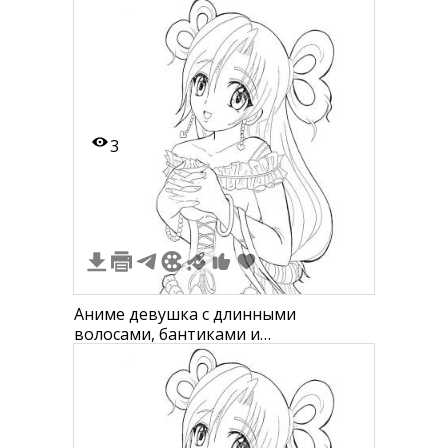
оборками, на каблуках со звездами, с
браслетом и ожерельем
3
Аниме девушка с длинными
волосами, бантиками и
украшениями.