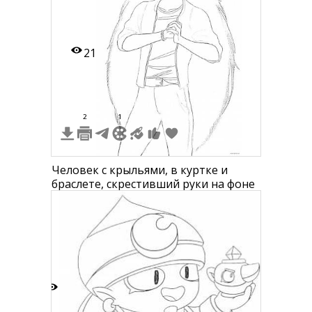
21
2
1
Человек с крыльями, в куртке и
браслете, скрестивший руки на фоне
2