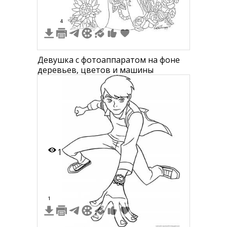
4
Девушка с фотоаппаратом на фоне
деревьев, цветов и машины
1
1