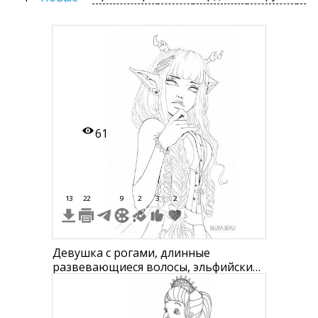
61
13
22
9
2
3
2
Девушка с рогами, длинные
развевающиеся волосы, эльфийские
уши, в платье с корсетом и
браслетом