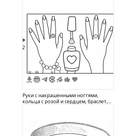
распущенными волосами
92
12
65
6
1
2
2
Руки с накрашенными ногтями,
кольца с розой и сердцем, браслет,
бутылочка лака для ногтей с
сердцем, кисточка для лака