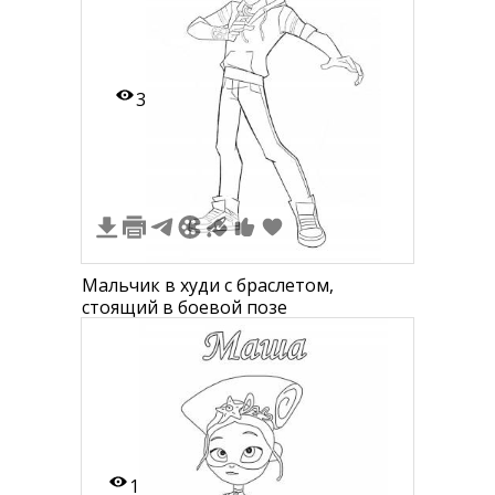
3
Мальчик в худи с браслетом,
стоящий в боевой позе
1