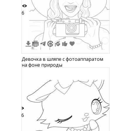
6
Девочка в шляпе с фотоаппаратом
на фоне природы
16