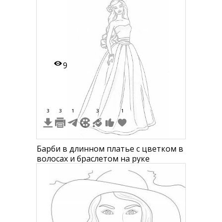
9
3
3
1
3
1
Барби в длинном платье с цветком в
волосах и браслетом на руке