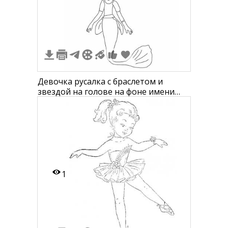
Девочка русалка с браслетом и
звездой на голове на фоне имени
"Маша"
1