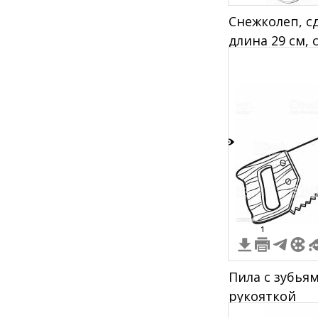
Снежколеп, с
длина 29 см, 
ветка дерева
3
1
Пила с зубья
рукояткой