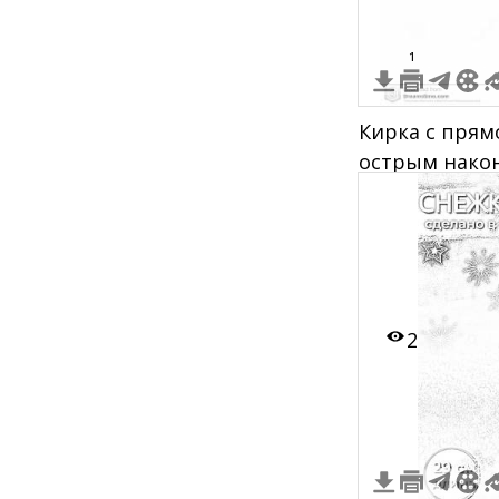
1
Кирка с прям
острым нако
2