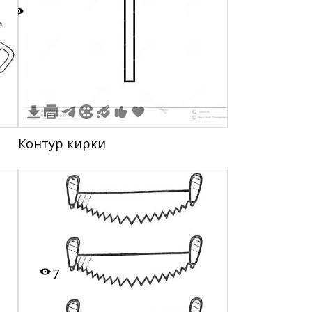
1
Контур кирки
7