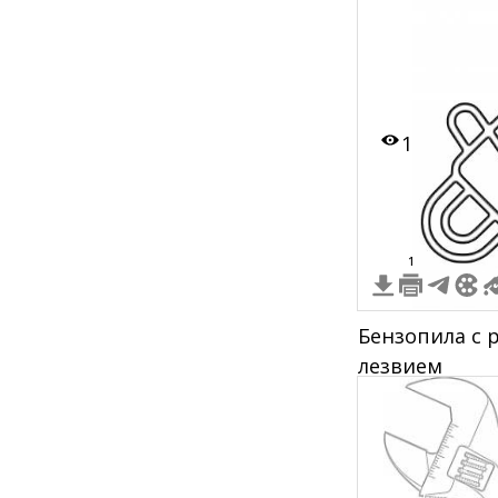
1
1
Бензопила с 
лезвием