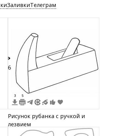
ски
Заливки
Телеграм
16
3
5
и
Рисунок рубанка с ручкой и
лезвием