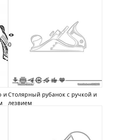
0
ю и
Столярный рубанок с ручкой и
м
лезвием