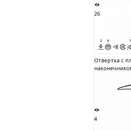
26
2
6
1
Отвертка с п
наконечнико
4