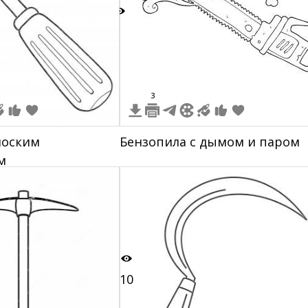
8
3
лоским
Бензопила с дымом и паром
м
10