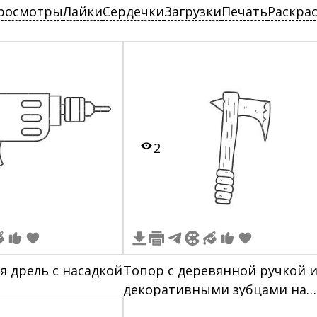
росмотры
Лайки
Сердечки
Загрузки
Печать
Раскра
2
я дрель с насадкой
Топор с деревянной ручкой 
а
декоративными зубцами на
лезвии