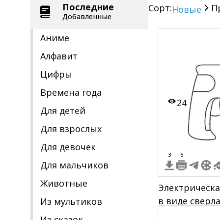
Последние
Сорт:
П
Новые
Добавленные
Аниме
Алфавит
Цифры
Времена года
24
Для детей
Для взрослых
Для девочек
3
6
Для мальчиков
Животные
Электрическа
в виде сверл
Из мультиков
Из сказок