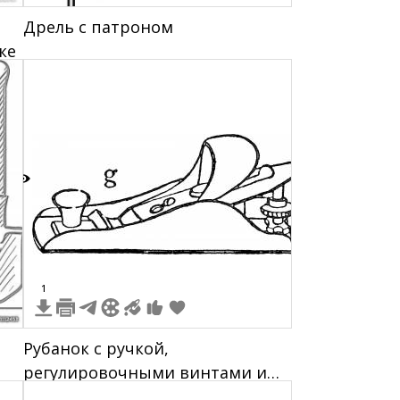
Дрель с патроном
ке
1
1
Рубанок с ручкой,
регулировочными винтами и
передним упором