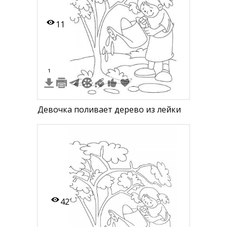
11
1
Девочка поливает дерево из лейки
42