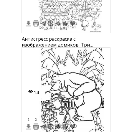
Антистресс раскраска с
изображением домиков. Три
сказочных домика с крышами из
черепицы, лестницами и окнами,
вокруг растут деревья и цветы. На
переднем плане две феи, одна
летает с крыльями и звездочками,
другая поливает цветы.
14
2
2
1
1