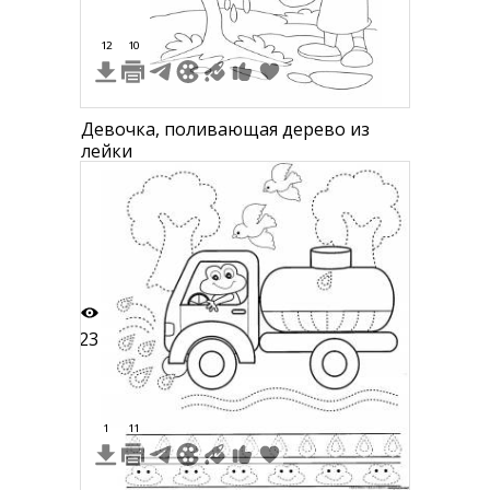
12
10
Девочка, поливающая дерево из
лейки
23
1
11