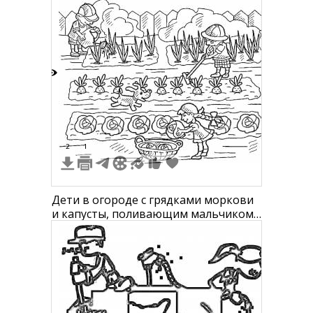
6
2
1
Дети в огороде с грядками моркови
и капусты, поливающим мальчиком,
девочкой с корзиной, мальчиком с
сапой и собакой