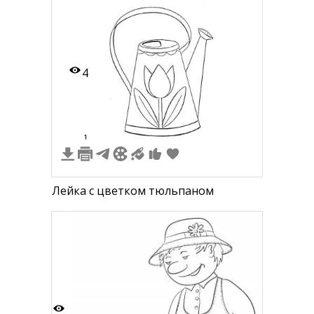
4
1
Лейка с цветком тюльпаном