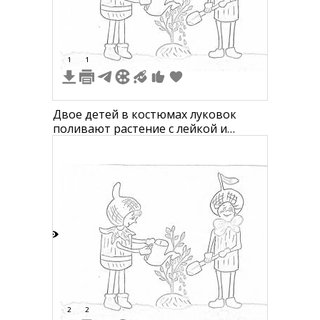
4
1
1
Двое детей в костюмах луковок
поливают растение с лейкой и
лопатой
2
2
2