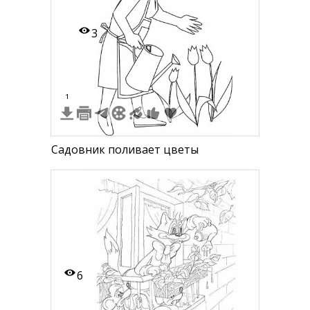
3
1
Садовник поливает цветы
6