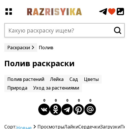
Раскраски
Полив
Полив раскраски
Полив растений
Лейка
Сад
Цветы
Природа
Уход за растениями
0
0
0
0
0
Сорт:
Просмотры
Лайки
Сердечки
Загрузки
Печ
Новые