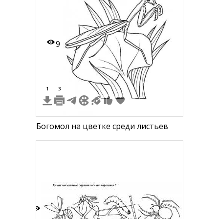
9
1
3
Богомол на цветке среди листьев