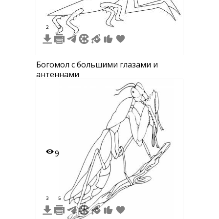
2
3
Богомол с большими глазами и
антеннами
9
3
5