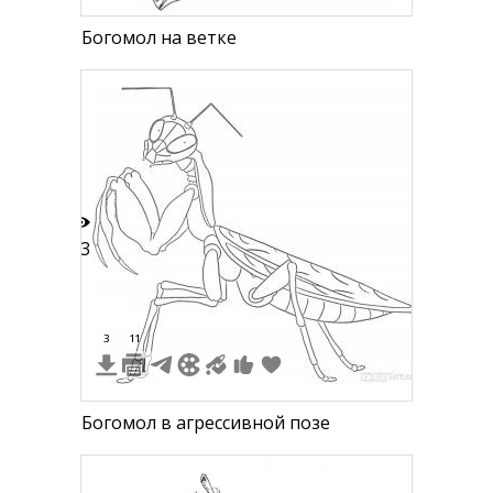
Богомол на ветке
13
3
11
Богомол в агрессивной позе