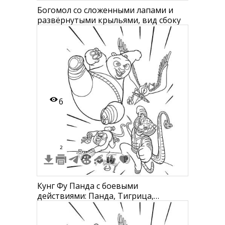
Богомол со сложенными лапами и
развёрнутыми крыльями, вид сбоку
6
2
Кунг Фу Панда с боевыми
действиями: Панда, Тигрица,
Обезьяна, Богомол, Гадюка, Журавль