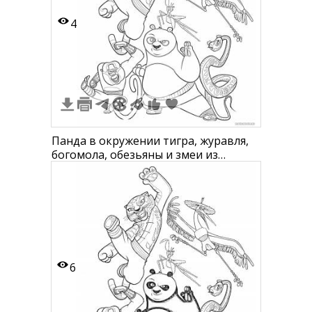
4
Панда в окружении тигра, журавля,
богомола, обезьяны и змеи из
мультфильма Панда Фу Панда
6