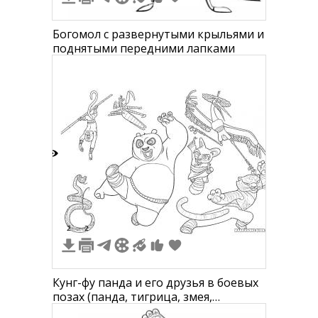
Богомол с развернутыми крыльями и
поднятыми передними лапками
3
2
2
Кунг-фу панда и его друзья в боевых
позах (панда, тигрица, змея,
журавль, богомол, обезьяна)