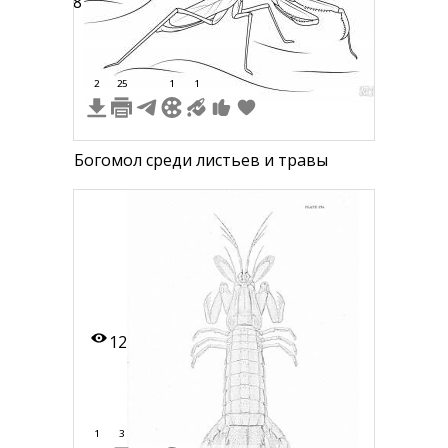
38
2
25
1
1
Богомол среди листьев и травы
12
1
3