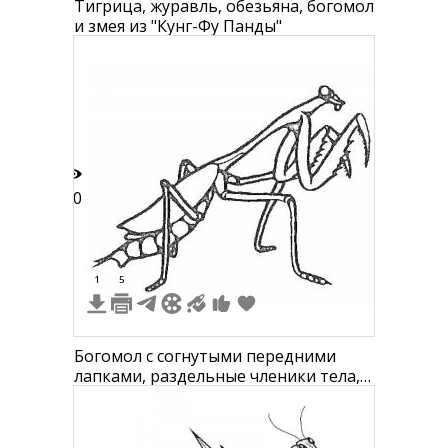
Тигрица, журавль, обезьяна, богомол
и змея из "Кунг-Фу Панды"
10
1
5
Богомол с согнутыми передними
лапками, раздельные членики тела,
вытянутый брюшной отдел, округлая
голова с глазами