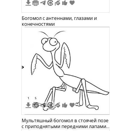
Богомол с антеннами, глазами и
конечностями
6
1
5
Мультяшный богомол в стоячей позе
с приподнятыми передними лапами,