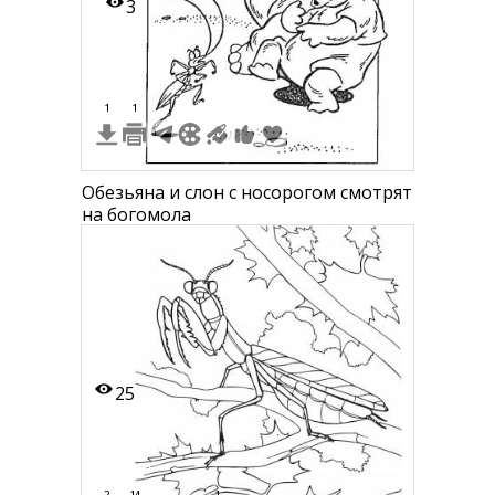
3
1
1
Обезьяна и слон с носорогом смотрят
на богомола
25
2
14
1