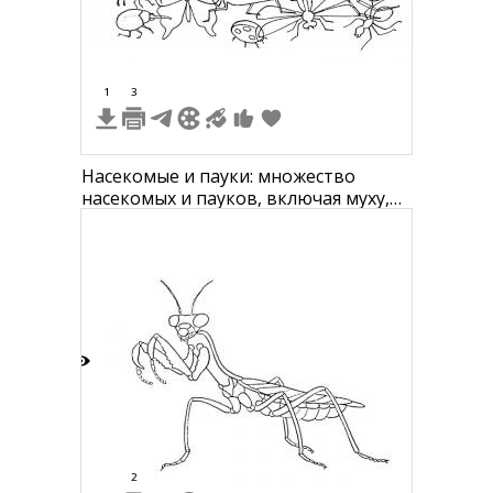
7
1
3
Насекомые и пауки: множество
насекомых и пауков, включая муху,
пчелу, гусеницу, кузнечика, богомола,
паука, божью коровку, жука, муравья
8
2