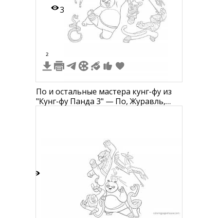
3
2
По и остальные мастера кунг-фу из
"Кунг-фу Панда 3" — По, Журавль,
Богомол, Обезьяна, Тигрица, Змей
3