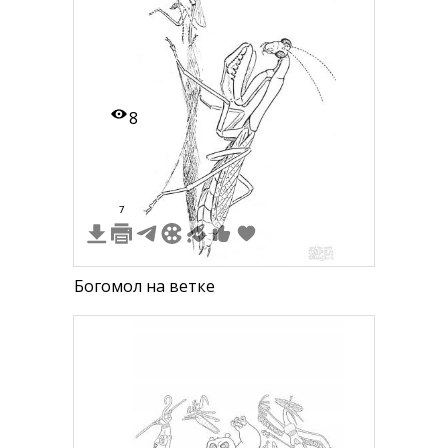
8
7
Богомол на ветке