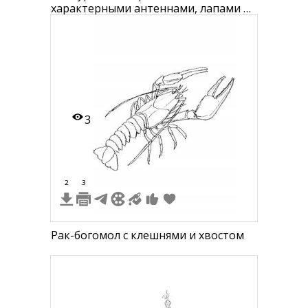
характерными антеннами, лапами и
крыльями
3
2
3
Рак-богомол с клешнями и хвостом