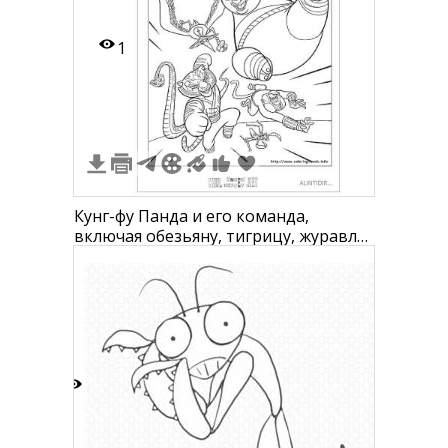
1
Кунг-фу Панда и его команда,
включая обезьяну, тигрицу, журавля
и богомола, выполняют прыжок
7