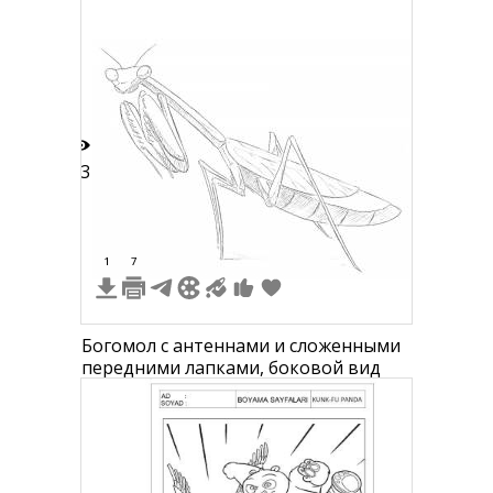
большие глаза, две антенны на
голове, детализированные крылья
13
1
7
Богомол с антеннами и сложенными
передними лапками, боковой вид