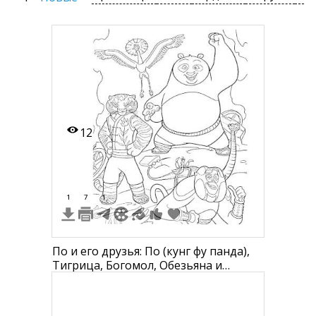
12
1
7
1
По и его друзья: По (кунг фу панда),
Тигрица, Богомол, Обезьяна и
Журавль