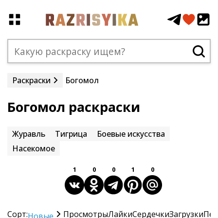
Раскраски
Богомол
Богомол раскраски
Журавль
Тигрица
Боевые искусства
Насекомое
1
0
0
1
0
Сорт:
Просмотры
Лайки
Сердечки
Загрузки
Печ
Новые