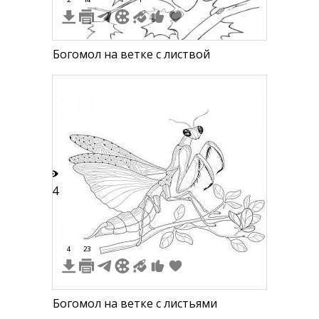
Богомол на ветке с листвой
34
4
23
Богомол на ветке с листьями