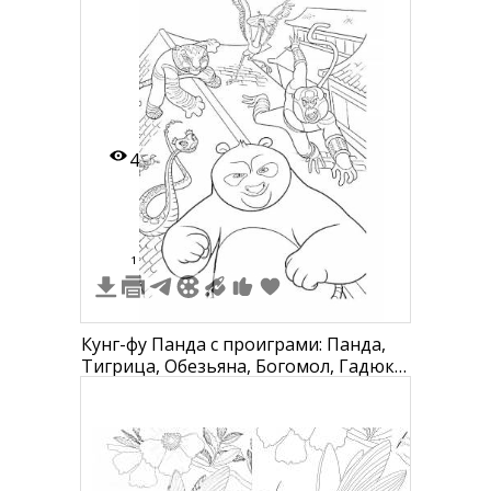
сложенными передними
конечностями
4
1
Кунг-фу Панда с проиграми: Панда,
Тигрица, Обезьяна, Богомол, Гадюка
и Журавль на фоне крыши здания