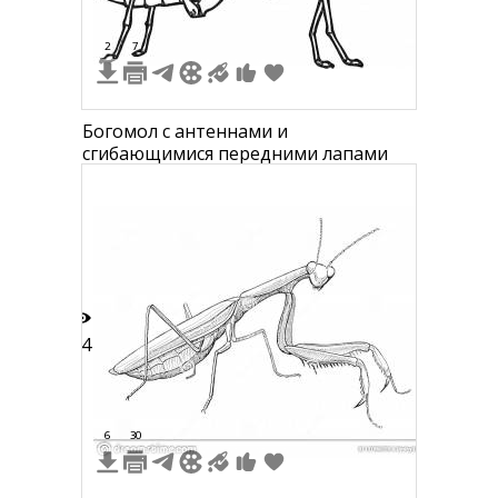
2
7
Богомол с антеннами и
сгибающимися передними лапами
44
6
30