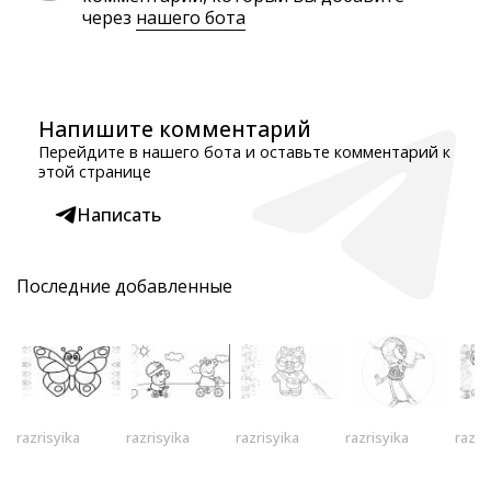
через
нашего бота
Напишите комментарий
Перейдите в нашего бота и оставьте комментарий к
этой странице
Написать
Последние добавленные
razrisyika
razrisyika
razrisyika
razrisyika
razri