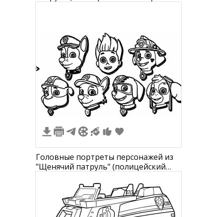
полицейского щенка
5
Головные портреты персонажей из
"Щенячий патруль" (полицейский
щенок, главный герой, пожарный
щенок, щенок в кепке, еще один
щенок в кепке, пилотный щенок и
щенок с ушками)