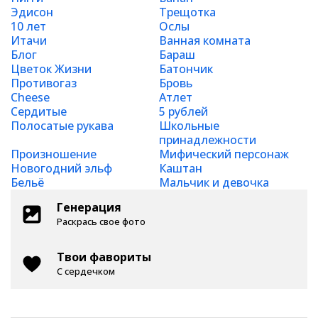
Эдисон
Трещотка
10 лет
Ослы
Итачи
Ванная комната
Блог
Бараш
Цветок Жизни
Батончик
Противогаз
Бровь
Cheese
Атлет
Сердитые
5 рублей
Полосатые рукава
Школьные
принадлежности
Произношение
Мифический персонаж
Новогодний эльф
Каштан
Бельё
Мальчик и девочка
Генерация
Раскрась свое фото
Твои фавориты
С сердечком