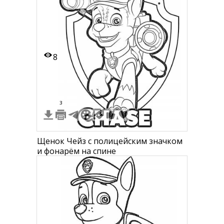
8
3
Щенок Чейз с полицейским значком
и фонарём на спине