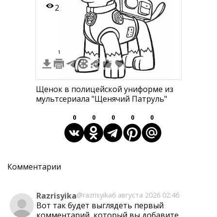
2
1
Щенок в полицейской униформе из
мультсериала "Щенячий Патруль"
0
0
0
0
0
Комментарии
Razrisyika
@razrisyika
6 августа 2026 02:46
Вот так будет выглядеть первый
комментарий, который вы добавите