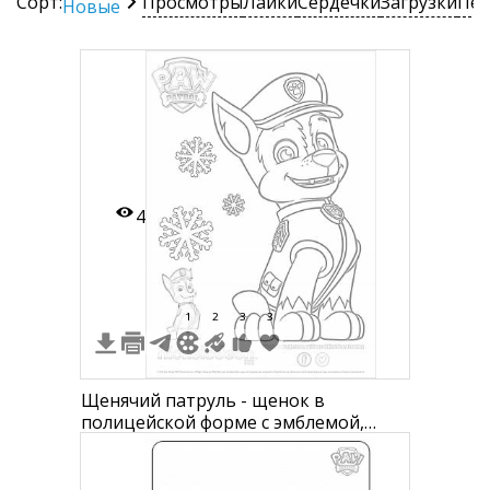
Сорт:
Просмотры
Лайки
Сердечки
Загрузки
Печ
Новые
4
1
2
3
3
Щенячий патруль - щенок в
полицейской форме с эмблемой,
снежинки, логотипы Nickelodeon и
Paw Patrol, фото щенка внизу