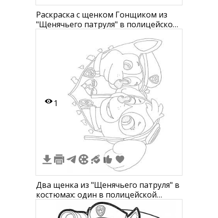
Раскраска с щенком Гонщиком из
"Щенячьего патруля" в полицейской
форме, две одинаковые фигуры
1
Два щенка из "Щенячьего патруля" в
костюмах: один в полицейской
форме, другой в летном шлеме, фон
сердец