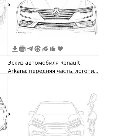
4
Эскиз автомобиля Renault
Arkana: передняя часть, логотип
Renault, фары, решетка
радиатора, капот
3