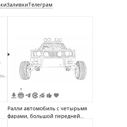
ски
Заливки
Телеграм
1
1
Ралли автомобиль с четырьмя
фарами, большой передней
решеткой и четырьмя