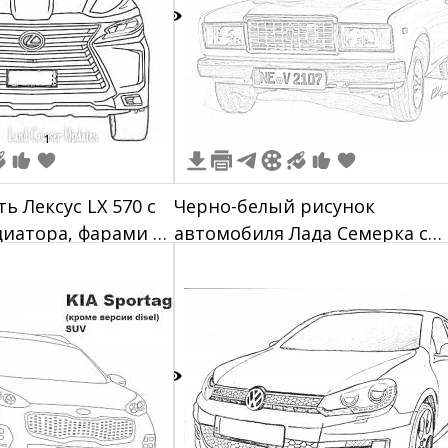
2
1
ь Лексус LX 570 с
Черно-белый рисунок
иатора, фарами и
автомобиля Лада Семерка с
номерным знаком NE-V 2107
8