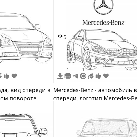
ть автомобиля.
решетку и капот
5
1
1
1
да, вид спереди в
Mercedes-Benz - автомобиль 
ном повороте
спереди, логотип Mercedes-B
сверху