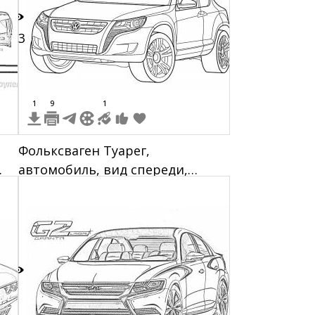
23
1
9
1
Фольксваген Туарег,
автомобиль, вид спереди,
колеса, стекла, элементы кузова,
решетка радиатора, фары
7