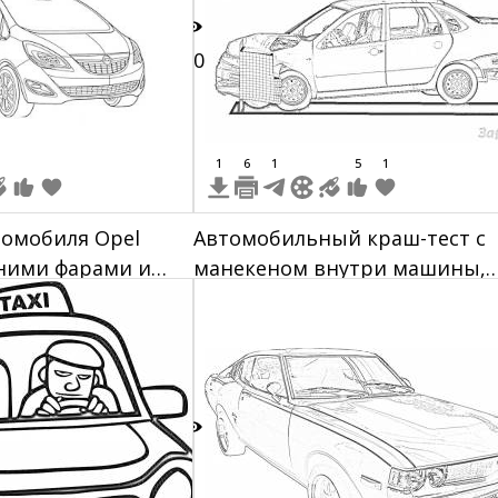
20
1
6
1
5
1
томобиля Opel
Автомобильный краш-тест с
дними фарами и
манекеном внутри машины,
рофиль
удар в переднюю часть
5