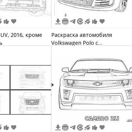
2
SUV, 2016, кроме
Раскраска автомобиля
ь
Volkswagen Polo с
проработанными передними
фарами, решеткой радиатора
значком VW, капотом, лобов
стеклом, передним бампером
передними колесами и
номерным знаком.
4