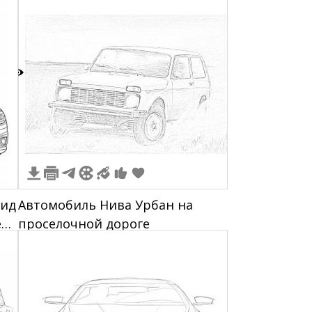
дополнительными лампами на
крыше
0
вид
Автомобиль Нива Урбан на
enz
проселочной дороге