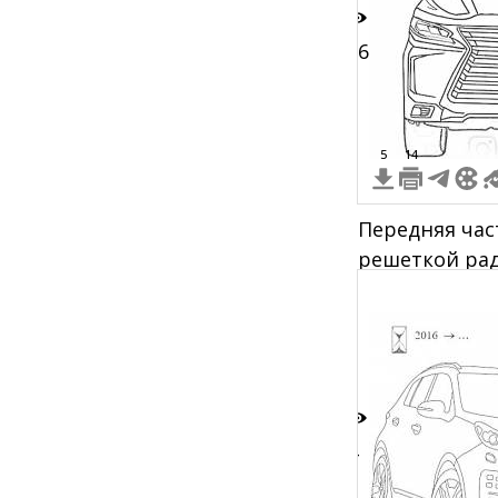
26
5
14
Передняя част
решеткой рад
логотипом
4