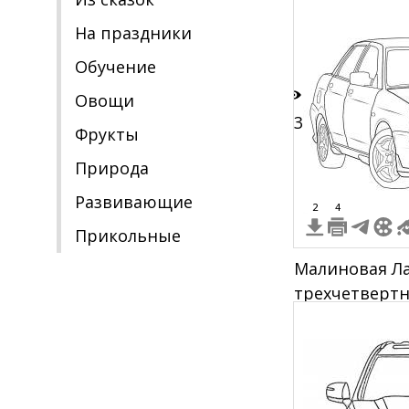
передняя час
На праздники
Обучение
Овощи
13
Фрукты
Природа
Развивающие
2
4
Прикольные
Малиновая Ла
трехчетверт