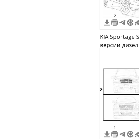
2
KIA Sportage 
версии дизел
1
1