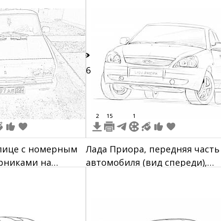
спереди, Silver Cloud, фон -
чистый белый, изображение
чёрно-белое
16
2
15
1
улице с номерным
Лада Приора, передняя часть
рниками на
автомобиля (вид спереди),
ле
седан с фарами, капотом,
лобовым стеклом и колесами.