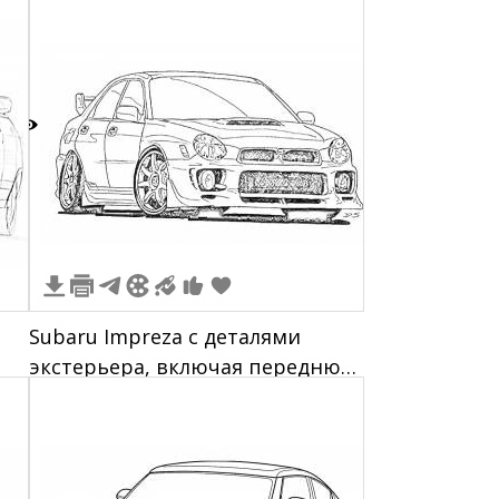
логотипом
1
Subaru Impreza с деталями
экстерьера, включая переднюю
часть, боковые зеркала, колеса,
спойлер и воздухозаборник на
капоте