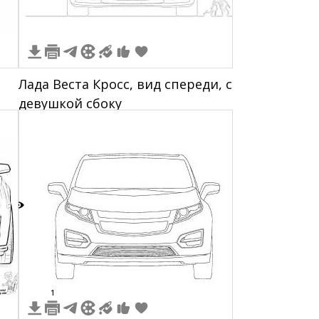
Лада Веста Кросс, вид спереди, с
девушкой сбоку
,
ым
,
3
1