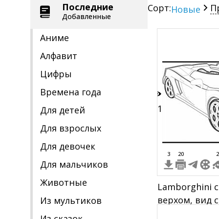
Последние
Сорт:
П
Новые
Добавленные
Аниме
Алфавит
Цифры
Времена года
31
Для детей
Для взрослых
Для девочек
3
20
2
Для мальчиков
Животные
Lamborghini 
верхом, вид 
Из мультиков
колесные дис
Из сказок