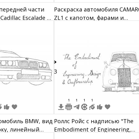
передней части
Раскраска автомобиля CAMA
adillac Escalade в
ZL1 с капотом, фарами и
ки
логотипом
33
1
1
1
1
томобиль BMW, вид
Роллс Ройс с надписью "The
оку, линейный
Embodiment of Engineering,
Design & Craftsmanship"