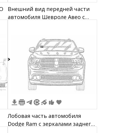
RO
Внешний вид передней части
автомобиля Шевроле Авео с
элементами: фары, капот,
лобовое стекло, решетка
радиатора, боковые зеркала
3
Лобовая часть автомобиля
Dodge Ram с зеркалами заднего
вида, решеткой радиатора и