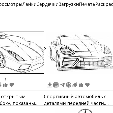
росмотры
Лайки
Сердечки
Загрузки
Печать
Раскра
2
1
с открытым
Спортивный автомобиль с
сбоку, показаны
деталями передней части,
ки, фары, двери и
включая фары, радиаторную