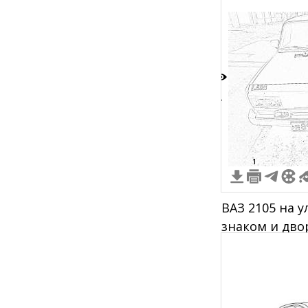
4
1
ВАЗ 2105 на 
знаком и дво
лобовом стек