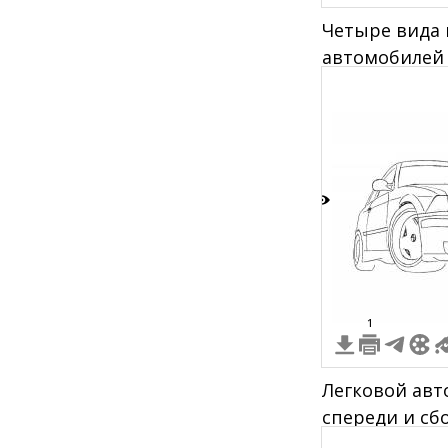
Четыре вида 
автомобилей C
виде раскрас
3
1
Легковой ав
спереди и сб
рисунок