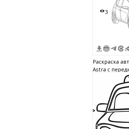
3
Раскраска ав
Astra с пере
колесами в п
1