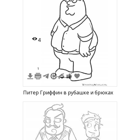
4
1
Питер Гриффин в рубашке и брюках