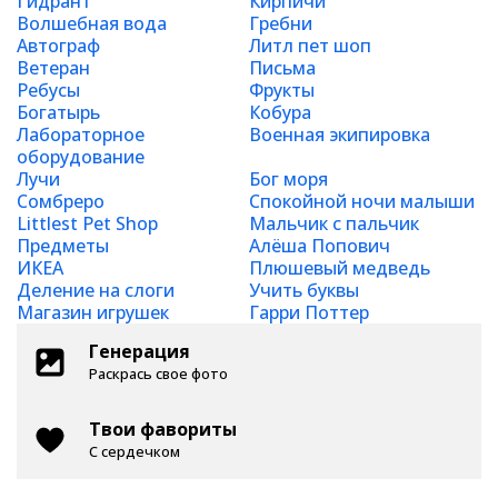
Гидрант
Кирпичи
Волшебная вода
Гребни
Автограф
Литл пет шоп
Ветеран
Письма
Ребусы
Фрукты
Богатырь
Кобура
Лабораторное
Военная экипировка
оборудование
Лучи
Бог моря
Сомбреро
Спокойной ночи малыши
Littlest Pet Shop
Мальчик с пальчик
Предметы
Алёша Попович
ИКЕА
Плюшевый медведь
Деление на слоги
Учить буквы
Магазин игрушек
Гарри Поттер
Генерация
Раскрась свое фото
Твои фавориты
С сердечком