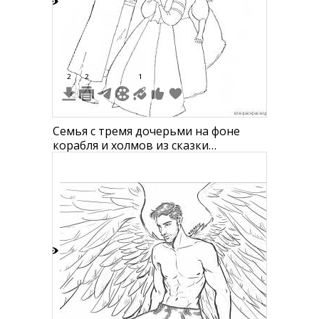
8
2
2
1
Семья с тремя дочерьми на фоне
корабля и холмов из сказки
"Аленький цветочек"
5