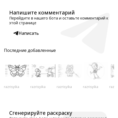
Напишите комментарий
Перейдите в нашего бота и оставьте комментарий к
этой странице
Написать
Последние добавленные
razrisyika
razrisyika
razrisyika
razrisyika
razri
Сгенерируйте раскраску