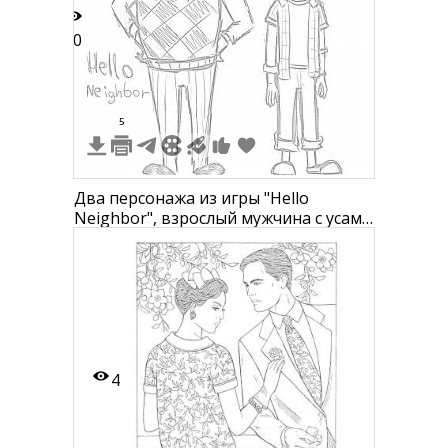
10
5
Два персонажа из игры "Hello
Neighbor", взрослый мужчина с усами
в свитере и мальчик в клетчатой
рубашке и джинсах, надпись "Hello
Neighbor"
4