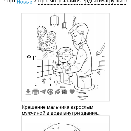
Сорт:
Просмотры
Лайки
Сердечки
Загрузки
Печ
Новые
11
2
1
1
Крещение мальчика взрослым
мужчиной в воде внутри здания,
брызги воды, семья наблюдает на
заднем плане