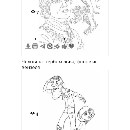
7
1
1
Человек с гербом льва, фоновые
вензеля
4