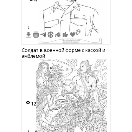
9
2
Солдат в военной форме с каской и
эмблемой
12
3
3
1