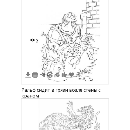
мальчик, пожимающие друг другу
руки. Взрослый мужчина держит
письмо в другой руке. На заднем
плане видно стол. Сверху текст "С
Днём Защитника Отечества!" и внизу
дата "23 ФЕВРАЛЯ".
2
Ральф сидит в грязи возле стены с
краном