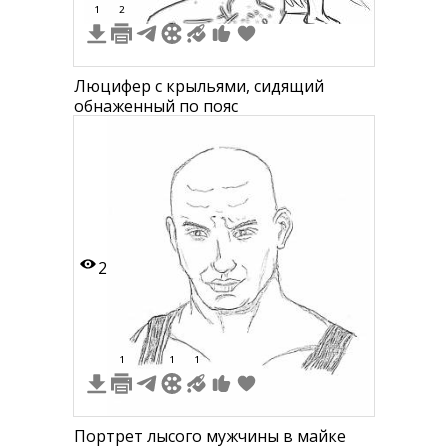
1
2
Люцифер с крыльями, сидящий
обнаженный по пояс
2
1
1
1
Портрет лысого мужчины в майке