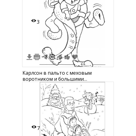
3
1
Карлсон в пальто с меховым
воротником и большими
пуговицами, с рюкзаком, махающий
цилиндром
7