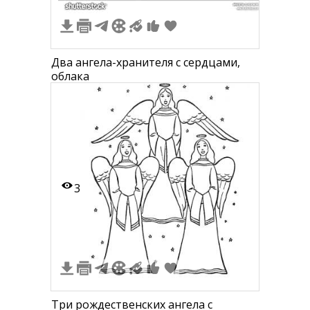
Два ангела-хранителя с сердцами,
облака
3
Три рождественских ангела с