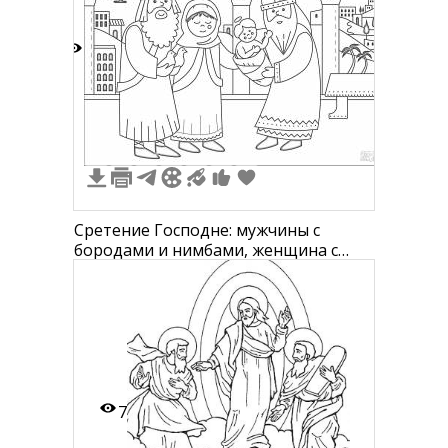
2
Сретение Господне: мужчины с
бородами и нимбами, женщина с
нимбом, младенец, голуби, город на
заднем плане с арками и зданиями
7