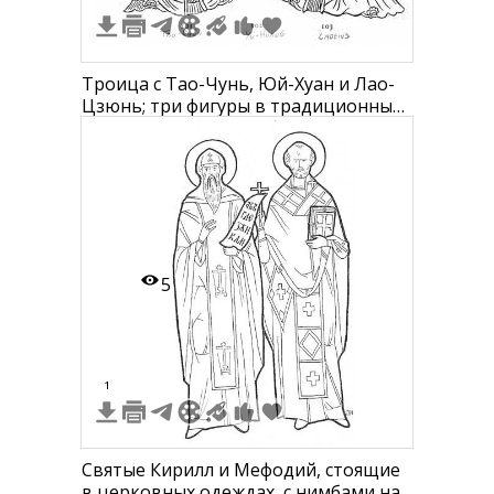
Троица с Тао-Чунь, Юй-Хуан и Лао-
Цзюнь; три фигуры в традиционных
одеждах с нимбами, все стоят на
фоне облаков, подписи под каждой
фигурой
5
1
Святые Кирилл и Мефодий, стоящие
в церковных одеждах, с нимбами над