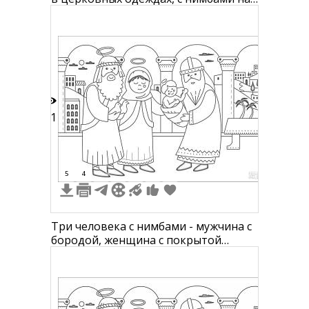
головами, Кирилл держит свиток с
алфавитом, Мефодий держит крест и
книгу
21
5
4
Три человека с нимбами - мужчина с
бородой, женщина с покрытой
головой и младенцем, и мужчина в
восточной одежде - на фоне
архитектурного строения и
деревьев.