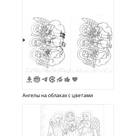
ними
1
Ангелы на облаках с цветами