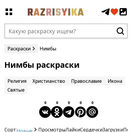
Раскраски
Нимбы
Нимбы раскраски
Религия
Христианство
Православие
Икона
Святые
0
0
0
0
0
Сорт:
Просмотры
Лайки
Сердечки
Загрузки
Печ
Новые