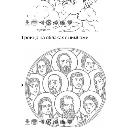
1
1
Троица на облаках с нимбами
3