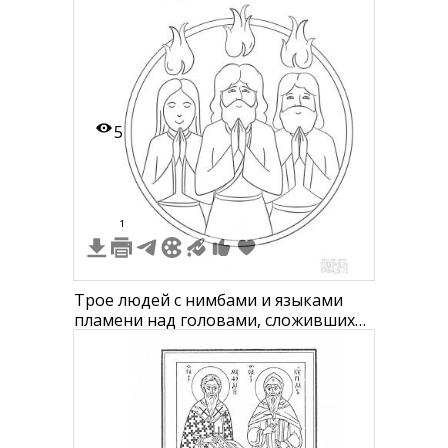
людей с нимбами
5
1
Трое людей с нимбами и языками
пламени над головами, сложивших
руки в молитве