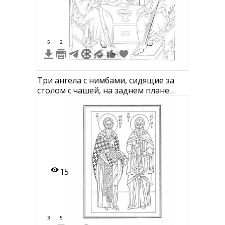
5
2
Три ангела с нимбами, сидящие за
столом с чашей, на заднем плане
дерево и здание
15
3
5