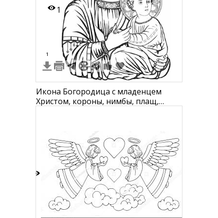
1
1
Икона Богородица с младенцем
Христом, короны, нимбы, плащ,
младенец на руках
3