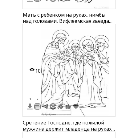
Мать с ребенком на руках, нимбы
над головами, Вифлеемская звезда
на заднем плане
10
3
2
Сретение Господне, где пожилой
мужчина держит младенца на руках,
рядом стоят еще трое взрослых