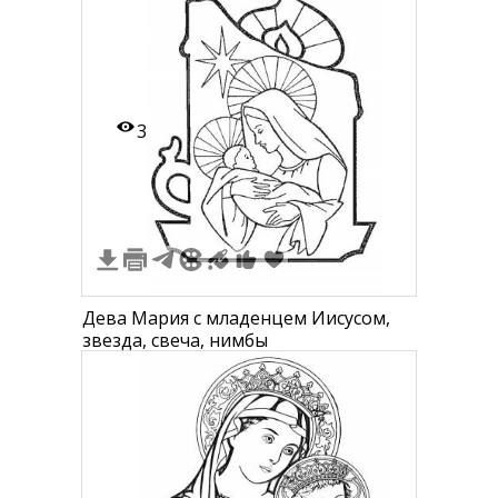
верхнем левом углу
3
Дева Мария с младенцем Иисусом,
звезда, свеча, нимбы