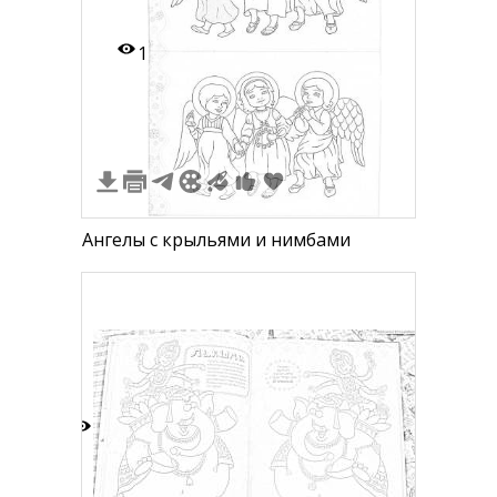
1
Ангелы с крыльями и нимбами
4