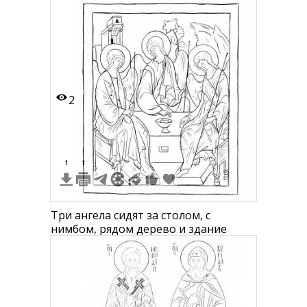
двое мужчин тоже с нимбами стоят
рядом
2
1
1
Три ангела сидят за столом, с
нимбом, рядом дерево и здание