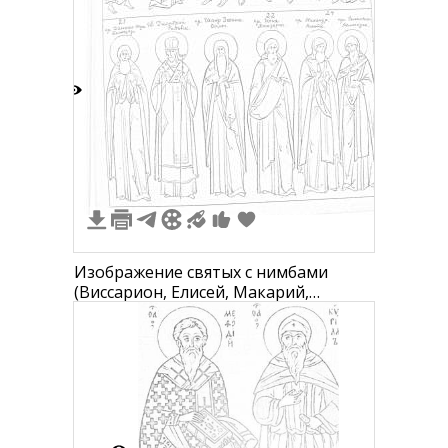
2
Изображение святых с нимбами
(Виссарион, Елисей, Макарий,
Диодор, Софроний, Целестин) в
одеждах с подписанными именами