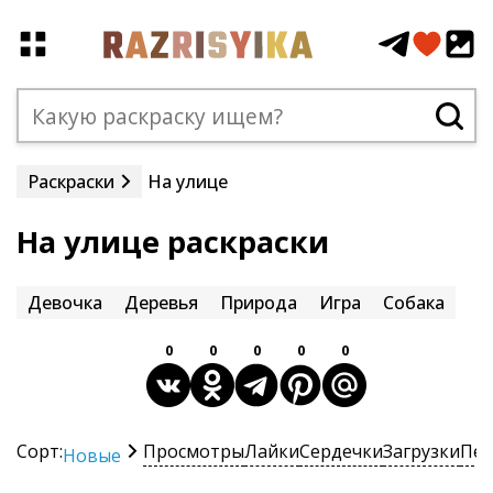
Раскраски
На улице
На улице раскраски
Девочка
Деревья
Природа
Игра
Собака
0
0
0
0
0
Сорт:
Просмотры
Лайки
Сердечки
Загрузки
Печ
Новые