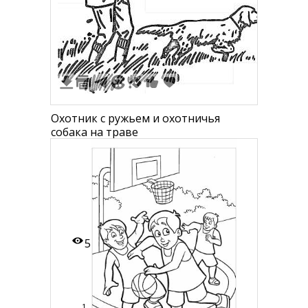
2
Охотник с ружьем и охотничья
собака на траве
5
1