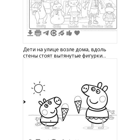
3
Дети на улице возле дома, вдоль
стены стоят вытянутые фигурки
персонажей, среди которых
динозавр с мухобойкой, снеговик с
бабочкой, овечка с бантом, девочка с
фонендоскопом и бородавочник в
шапочке
4