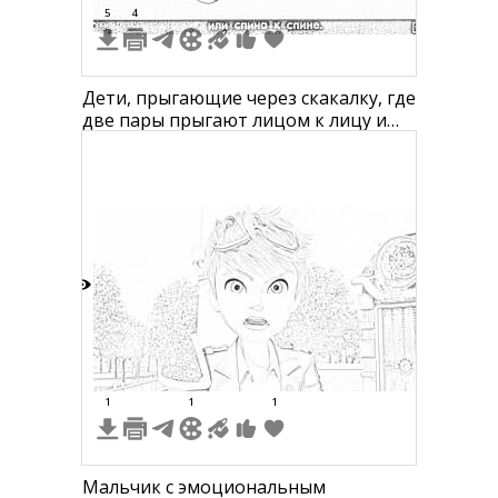
5
4
Дети, прыгающие через скакалку, где
две пары прыгают лицом к лицу и
спиной к спине на черно-белой
иллюстрации.
7
1
1
1
Мальчик с эмоциональным