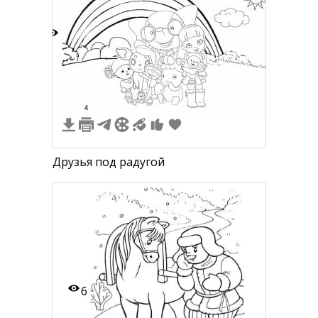
6
4
Друзья под радугой
6