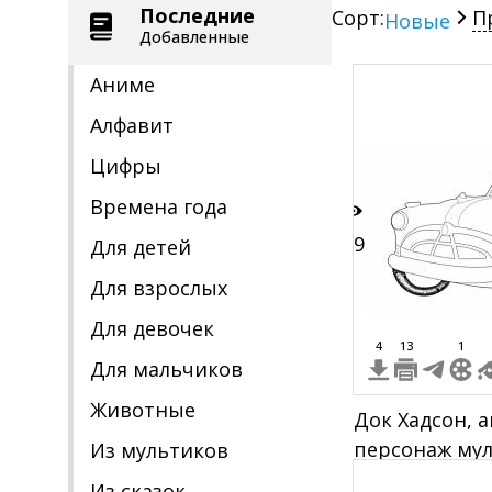
Последние
Сорт:
П
Новые
Добавленные
Аниме
Алфавит
Цифры
Времена года
19
Для детей
Для взрослых
Для девочек
4
13
1
Для мальчиков
Животные
Док Хадсон, 
персонаж му
Из мультиков
Из сказок