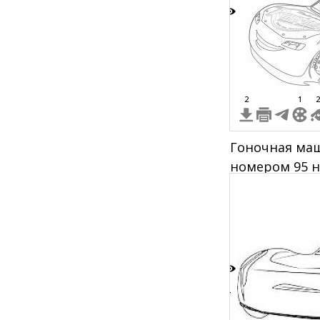
7
2
1
2
Гоночная ма
номером 95 н
логотипом Dis
4