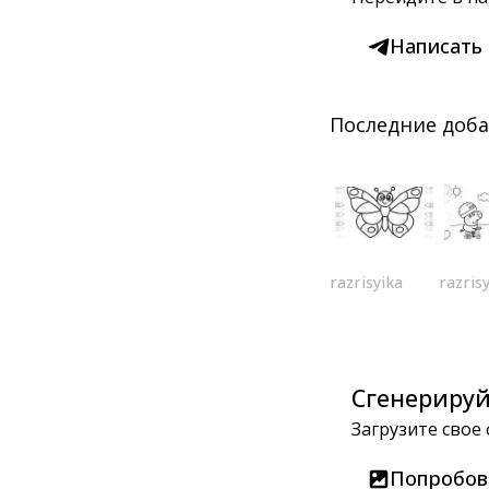
Написать
Последние доб
razrisyika
razris
Сгенерируй
Загрузите свое
Попробов