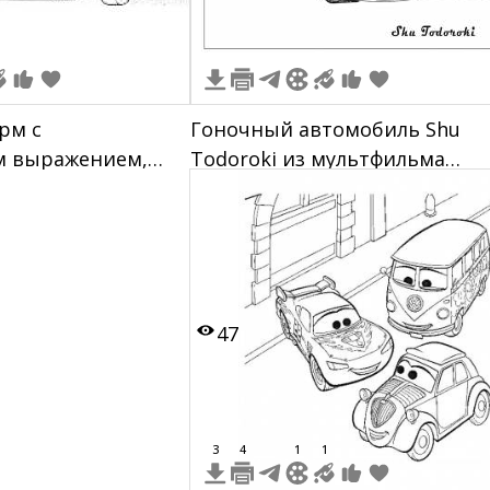
рм с
Гоночный автомобиль Shu
 выражением,
Todoroki из мультфильма
ерсонаж, вид
"Тачки"
47
3
4
1
1