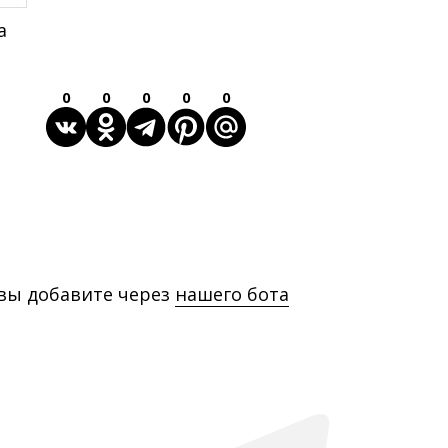
а
0
0
0
0
0
 вы добавите через
нашего бота