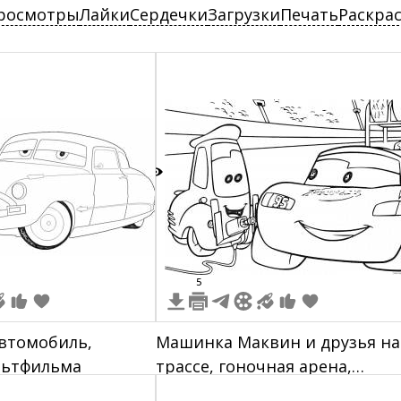
росмотры
Лайки
Сердечки
Загрузки
Печать
Раскра
6
5
автомобиль,
Машинка Маквин и друзья на
льтфильма
трассе, гоночная арена,
трибуны