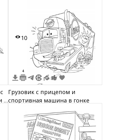
краски слева
10
4
с
Грузовик с прицепом и
и и
спортивная машина в гонке