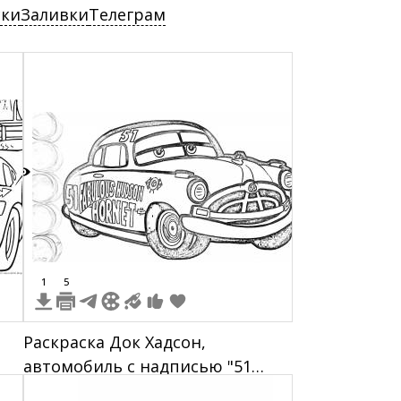
ски
Заливки
Телеграм
8
1
5
Раскраска Док Хадсон,
автомобиль с надписью "51
Fabulous Hudson Hornet" и