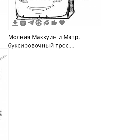
4
3
4
Молния Маккуин и Мэтр,
буксировочный трос,
улыбающиеся машинки