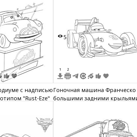
5
1
2
одиуме с надписью
Гоночная машина Франческо 
готипом "Rust-Eze"
большими задними крыльям
улыбающимся выражением
лица