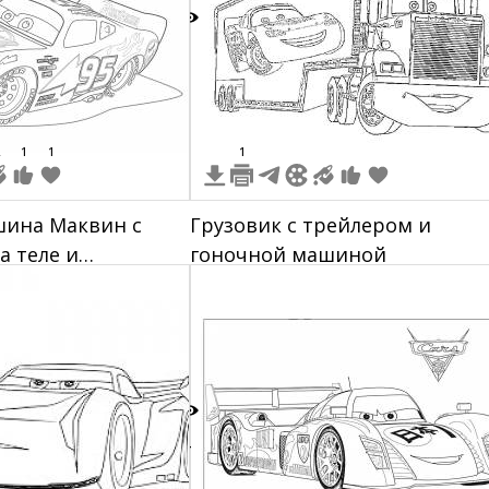
8
1
1
1
шина Маквин с
Грузовик с трейлером и
а теле и
гоночной машиной
ney Pixar
4