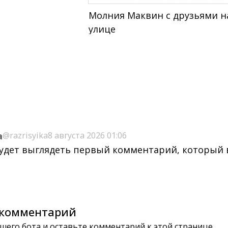
Молния Маквин с друзьями н
улице
a
@razrisyika
8 августа 2026 01:06
будет выглядеть первый комментарий, который
комментарий
шего бота и оставьте комментарий к этой странице