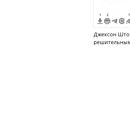
1
2
1
Джексон Што
решительным
автомобиль п
сбоку, анфас