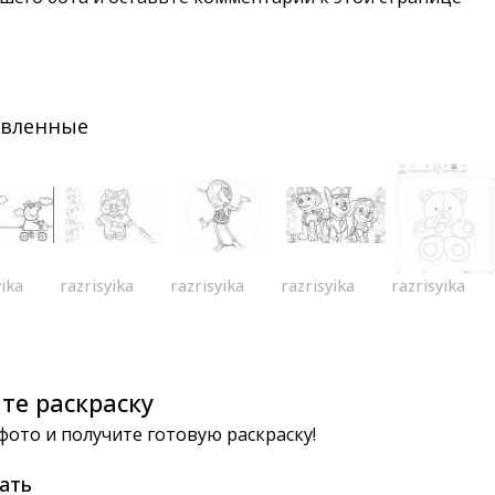
авленные
yika
razrisyika
razrisyika
razrisyika
razrisyika
те раскраску
 фото и получите готовую раскраску!
ать