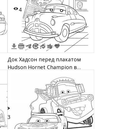
4
Док Хадсон перед плакатом
Hudson Hornet Champion в
гараже
23