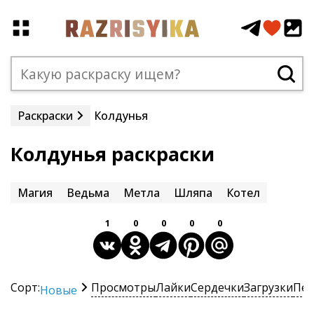
Раскраски
Колдунья
Колдунья раскраски
Магия
Ведьма
Метла
Шляпа
Котел
1
0
0
0
0
Сорт:
Просмотры
Лайки
Сердечки
Загрузки
Печ
Новые