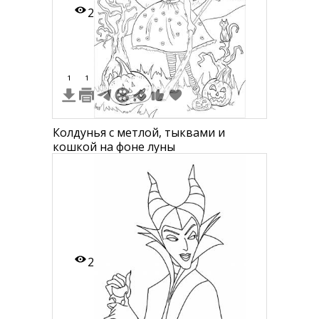
2
1
1
Колдунья с метлой, тыквами и
кошкой на фоне луны
2