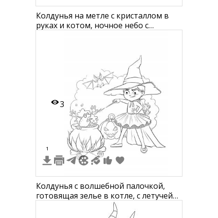
Колдунья на метле с кристаллом в
руках и котом, ночное небо с
облаками, луной и звездами, крыши
домов на заднем плане
3
1
Колдунья с волшебной палочкой,
готовящая зелье в котле, с летучей
мышью и тыквой-фонарём