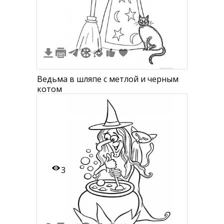
Ведьма в шляпе с метлой и черным
котом
3