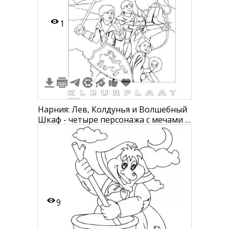
1
Нарния: Лев, Колдунья и Волшебный
Шкаф - четыре персонажа с мечами и
щитом на фоне гор и Лев (Аслан)
9