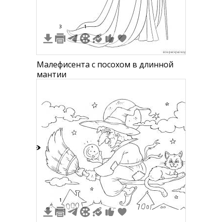
3
1
Малефисента с посохом в длинной
мантии
2
1