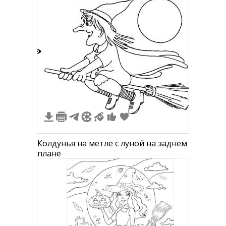
3
Колдунья на метле с луной на заднем
плане