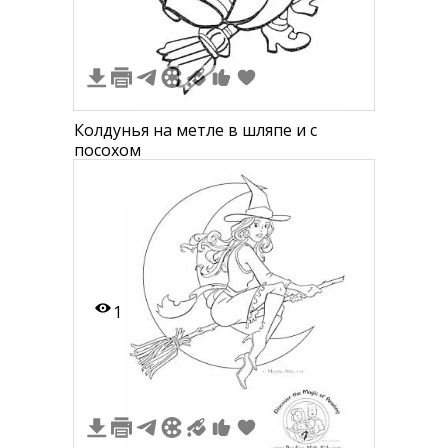
Колдунья на метле в шляпе и с
посохом
1