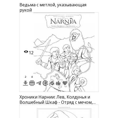
Ведьма с метлой, указывающая
рукой
12
2
4
Хроники Нарнии: Лев, Колдунья и
Волшебный Шкаф - Отряд с мечом,
щитом и луком на фоне гор вместе с
львом.