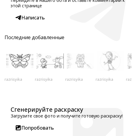
Перейдите в нашего бота и оставьте комментарий к
этой странице
Написать
Последние добавленные
razrisyika
razrisyika
razrisyika
razrisyika
razri
Сгенерируйте раскраску
Загрузите свое фото и получите готовую раскраску!
Попробовать