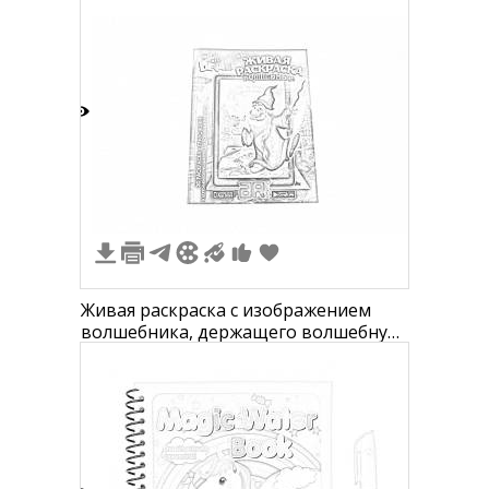
0
Живая раскраска с изображением
волшебника, держащего волшебную
палочку и стоящего рядом с
магической книгой