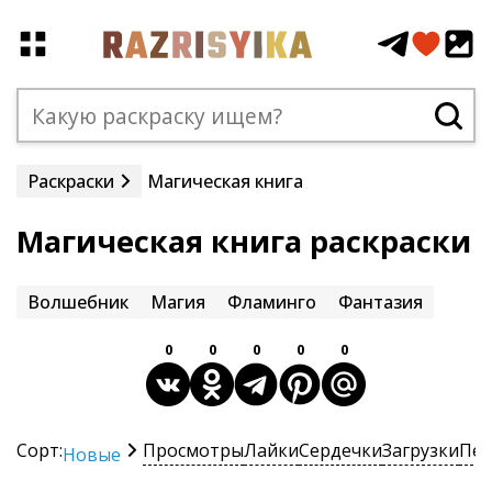
Раскраски
Магическая книга
Магическая книга раскраски
Волшебник
Магия
Фламинго
Фантазия
0
0
0
0
0
Сорт:
Просмотры
Лайки
Сердечки
Загрузки
Печ
Новые