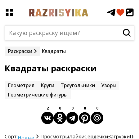
Раскраски
Квадраты
Квадраты раскраски
Геометрия
Круги
Треугольники
Узоры
Геометрические фигуры
2
0
0
0
0
Сорт:
Просмотры
Лайки
Сердечки
Загрузки
Печ
Новые