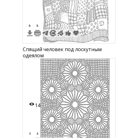
8
8
Спящий человек под лоскутным
одеялом
14
3
4