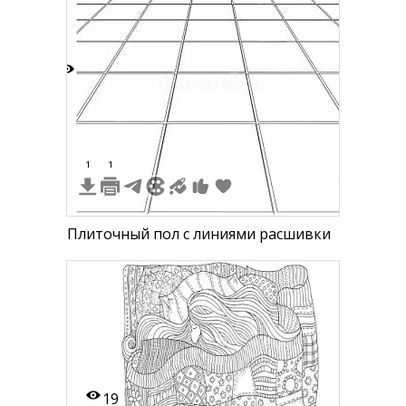
9
1
1
Плиточный пол с линиями расшивки
19