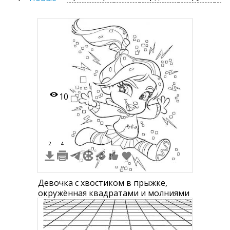
10
2
4
Девочка с хвостиком в прыжке,
окружённая квадратами и молниями