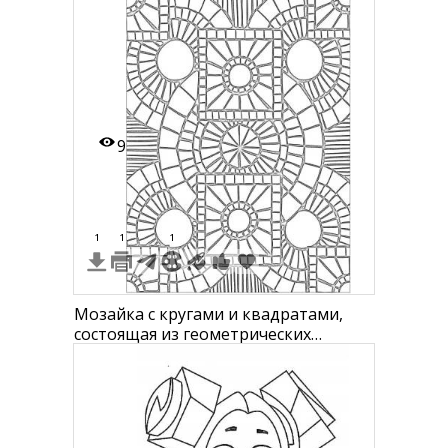
повторяющихся узоров: верхний ряд
— только ромбы, нижний ряд—
ромбы с квадратами внутри.
9
1
1
1
Мозайка с кругами и квадратами,
состоящая из геометрических
узоров, линий и сегментов