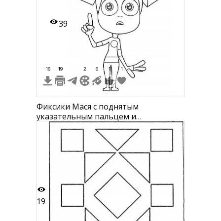
39
16
19
2
6
1
1
Фиксики Мася с поднятым
указательным пальцем и
распущенными волосами в виде
квадратов
19