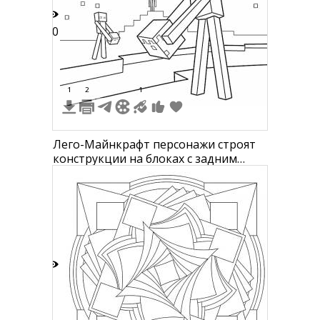
10
1
2
1
Лего-Майнкрафт персонажи строят
конструкции на блоках с задним
планом
4