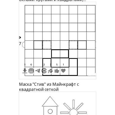
дверями-прямоугольниками,
крышей-треугольником и двумя
круглыми башнями
17
1
6
2
3
5
1
Маска "Стив" из Майнкрафт с
квадратной сеткой