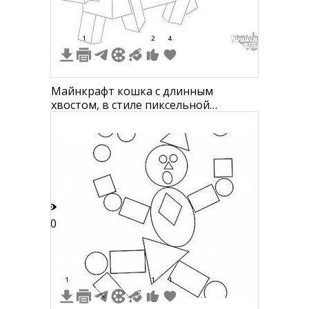
1
2
4
Майнкрафт кошка с длинным
хвостом, в стиле пиксельной
графики.
20
1
1
1