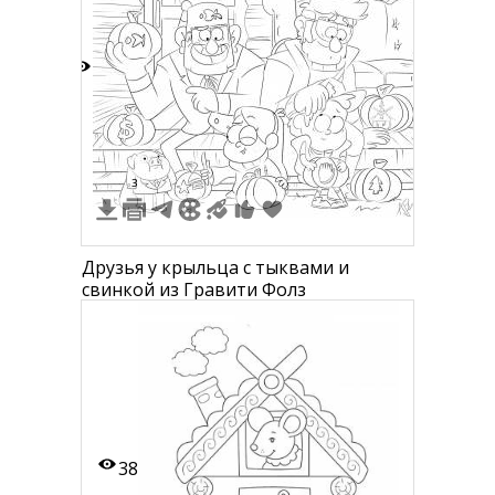
3
3
Друзья у крыльца с тыквами и
свинкой из Гравити Фолз
38