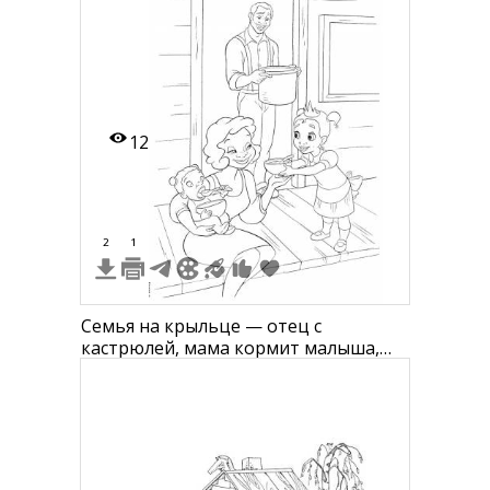
12
2
1
Семья на крыльце — отец с
кастрюлей, мама кормит малыша,
девочка подаёт тарелку