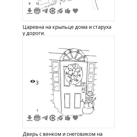
9
12
1
Царевна на крыльце дома и старуха
у дороги.
3
1
Дверь с венком и снеговиком на