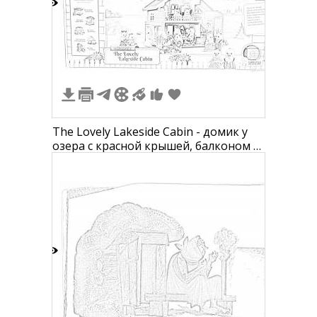
2
The Lovely Lakeside Cabin - домик у
озера с красной крышей, балконом и
крыльцом, окружённый зеленью и
игрушечными животными
3