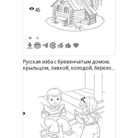
45
10
5
Русская изба с бревенчатым домом,
крыльцом, лавкой, колодой, березой
и бревнами перед домом
8