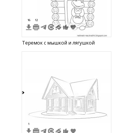
16
12
Теремок с мышкой и лягушкой
3
1