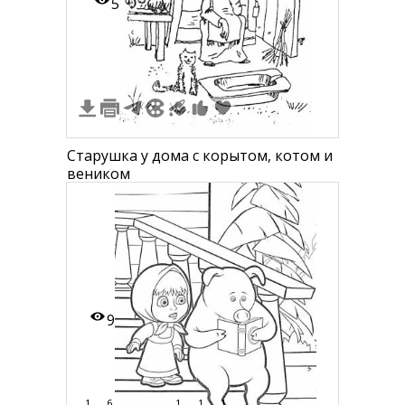
5
Старушка у дома с корытом, котом и
веником
9
1
6
1
1
1