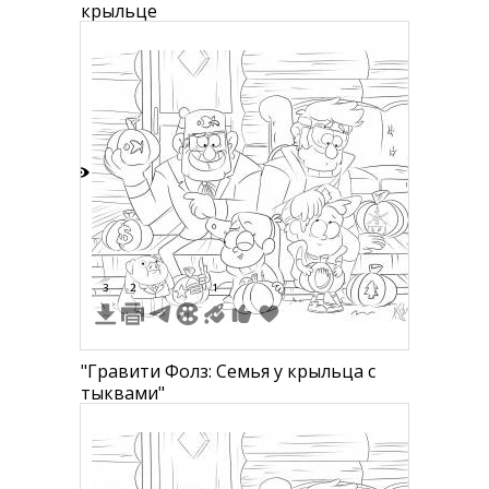
крыльце
5
3
2
1
"Гравити Фолз: Семья у крыльца с
тыквами"