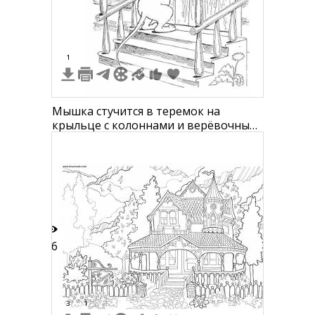
1
Мышка стучится в теремок на
крыльце с колоннами и верёвочным
звонком, рядом находится кустик
16
3
1