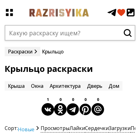
Раскраски
Крыльцо
Крыльцо раскраски
Крыша
Окна
Архитектура
Дверь
Дом
1
0
0
0
0
Сорт:
Просмотры
Лайки
Сердечки
Загрузки
Печ
Новые