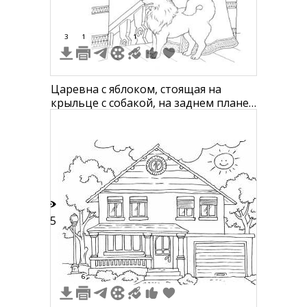
3
1
1
Царевна с яблоком, стоящая на
крыльце с собакой, на заднем плане
всадники и елки
15
6