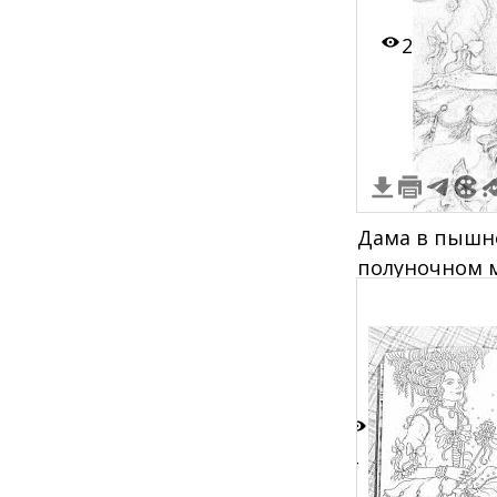
надпись "Обз
2
рамке"
Дама в пышн
полуночном 
4