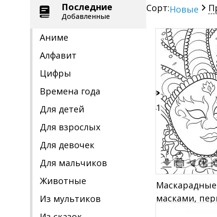
Последние
Сорт:
П
Новые
Добавленные
Аниме
Алфавит
Цифры
Времена года
41
Для детей
Для взрослых
Для девочек
3
2
Для мальчиков
Животные
Маскарадные
масками, пер
Из мультиков
Из сказок