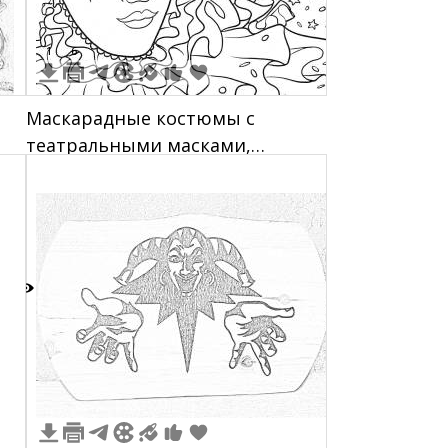
1
6
Маскарадные костюмы с
театральными масками,
,
украшенные перьями и
рюшами
2