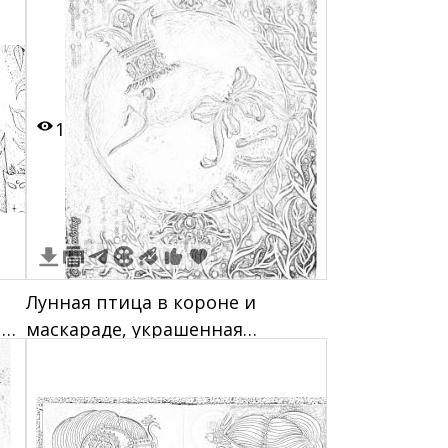
расписное лицо с линиями,
лицо с кошачьими усами, лицо
щенка, лицо с тигриным
рисунком
1
Лунная птица в короне и
ым
маскараде, украшенная
яце
лентами, на фоне звёздного
неба и абстрактных узоров