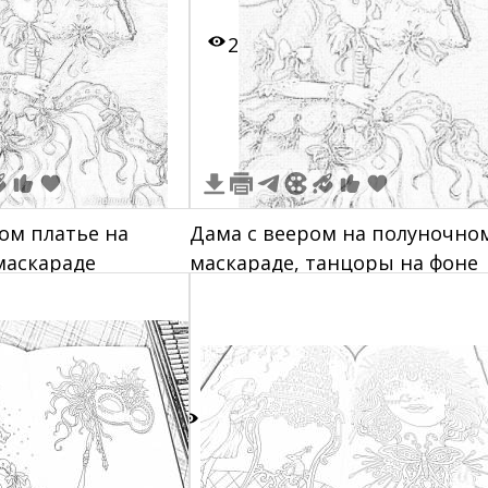
ор" в квадратной
2
ом платье на
Дама с веером на полуночно
маскараде
маскараде, танцоры на фоне
0