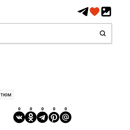
стюм
0
0
0
0
0