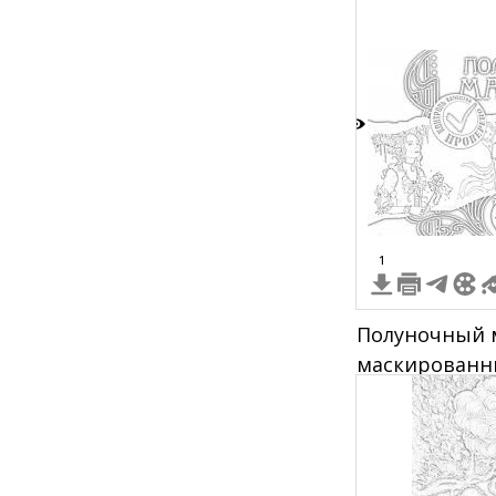
2
1
Полуночный м
маскированн
в короне, ноч
звездами, цв
зонтом, надп
маскарад", "