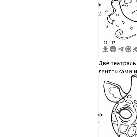
44
19
17
Две театраль
ленточками 
снизу
1