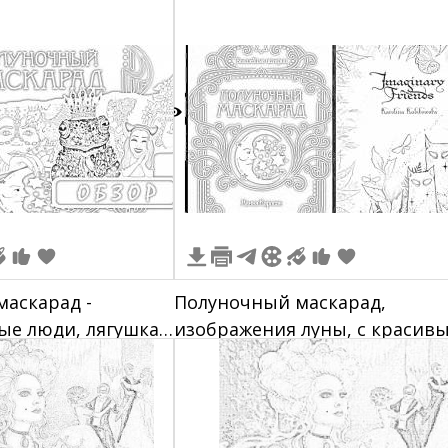
3
аскарад -
Полуночный маскарад,
ые люди, лягушка
изображения луны, с красив
ное небо с луной и
орнаментом, лица в полумес
еты, женщина с
иси "Полуночный
Школа Вышивки",