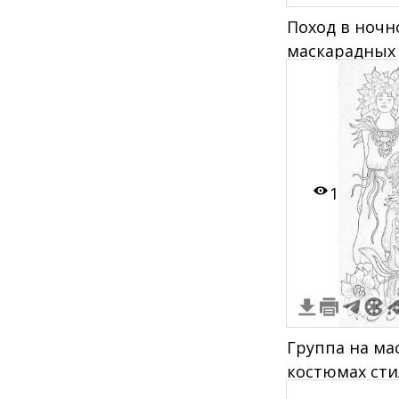
Поход в ночн
маскарадных
1
Группа на ма
костюмах ст
грибы и цве