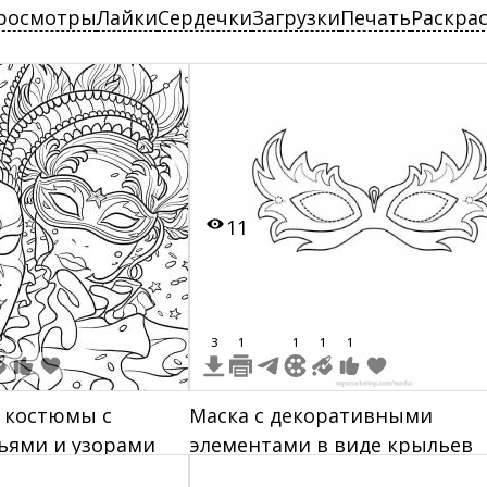
росмотры
Лайки
Сердечки
Загрузки
Печать
Раскра
11
3
1
1
1
1
 костюмы с
Маска с декоративными
ьями и узорами
элементами в виде крыльев