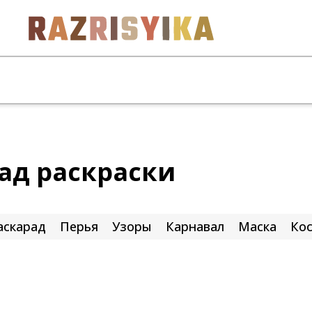
ад раскраски
аскарад
Перья
Узоры
Карнавал
Маска
Ко