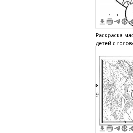
1
1
Раскраска ма
детей с голо
узорами
19
1
3