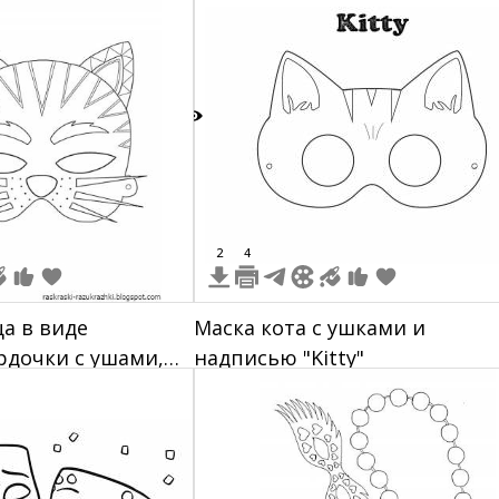
7
2
4
ца в виде
Маска кота с ушками и
дочки с ушами,
надписью "Kitty"
ами