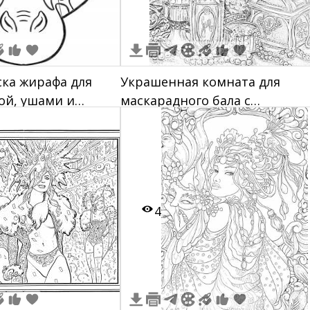
ска жирафа для
Украшенная комната для
вой, ушами и
маскарадного бала с
бутылочками духов, зеркалом
бусами, шкатулкой и дамой в
отражении.
4