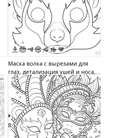
1
1
1
Маска волка с вырезами для
глаз, детализация ушей и носа,
контуры шерсти
28