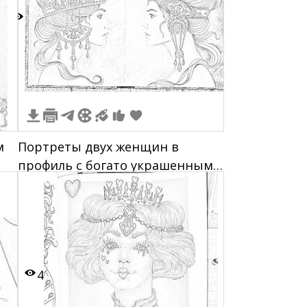
3
м
Портреты двух женщин в
профиль с богато украшенными
волосами и серьгами, на фоне
звезд и Луны
4