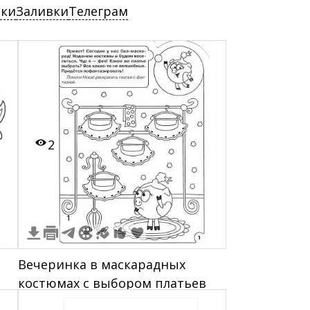
ски
Заливки
Телеграм
2
1
Вечеринка в маскарадных
костюмах с выбором платьев