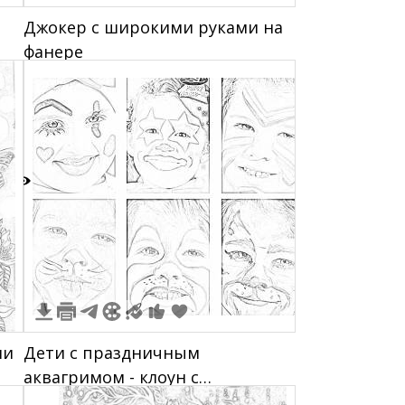
Джокер с широкими руками на
фанере
1
ми
Дети с праздничным
аквагримом - клоун с
ой
сердечками, клоун со звёздами,