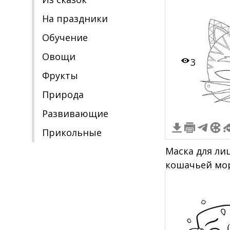
На праздники
Обучение
Овощи
3
Фрукты
Природа
Развивающие
Прикольные
Маска для ли
кошачьей мор
усами и узор