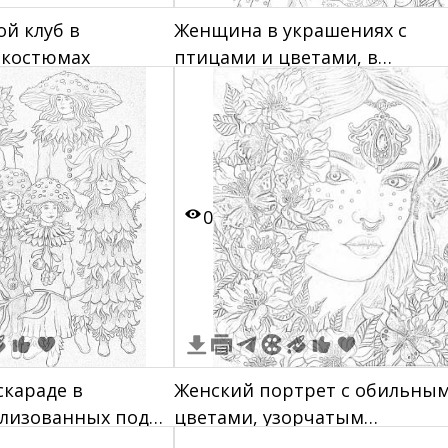
ой клуб в
Женщина в украшениях с
 костюмах
птицами и цветами, в
маскарадном наряде
0
скараде в
Женский портрет с обильны
илизованных под
цветами, узорчатым
ты
украшением на лбу и бабочк