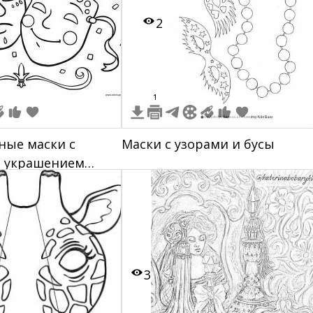
2
1
ные маски с
Маски с узорами и бусы
и украшением
3