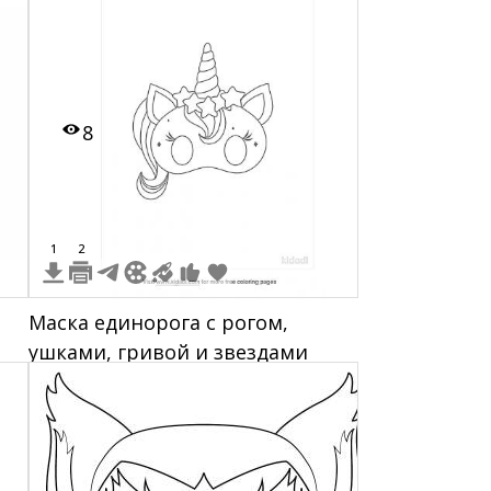
8
1
2
Маска единорога с рогом,
ушками, гривой и звездами