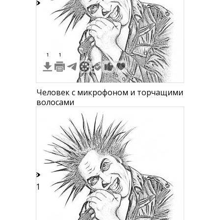
5
1
1
1
Человек с микрофоном и торчащими
волосами
11