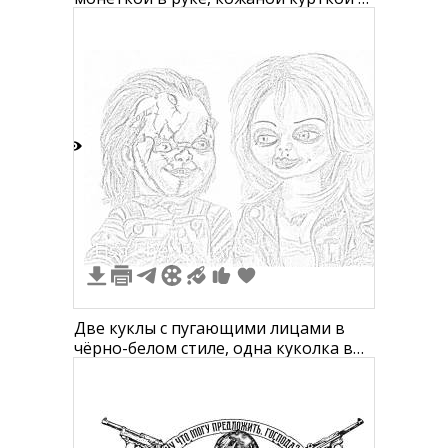
стильной прической
2
Две куклы с пугающими лицами в
чёрно-белом стиле, одна куколка в
комбинезоне, другая в кожаной
куртке, находится рядом друг с
другом