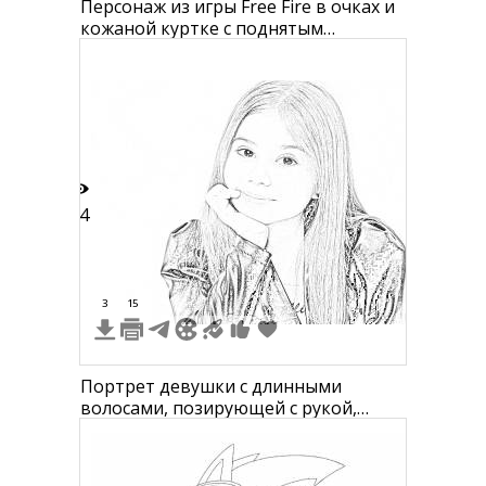
Персонаж из игры Free Fire в очках и
кожаной куртке с поднятым
воротником, с татуировкой на руке и
браслетом на запястье
34
3
15
Портрет девушки с длинными
волосами, позирующей с рукой,
поднесенной к лицу, в черной
кожаной куртке на светлом фоне