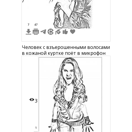
57
7
47
1
1
Человек с взъерошенными волосами
в кожаной куртке поёт в микрофон
3
1