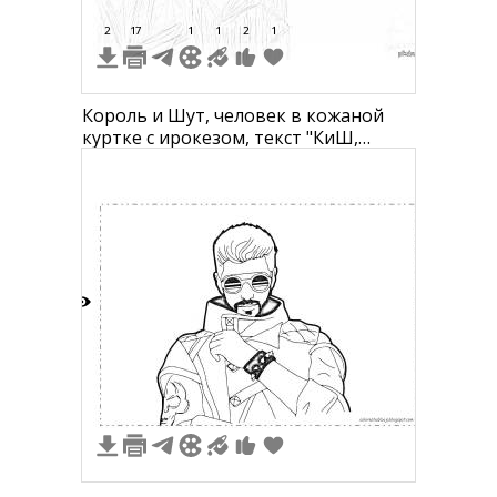
2
17
1
1
2
1
Король и Шут, человек в кожаной
куртке с ирокезом, текст "КиШ,
Михаил Горшенев (1973-2013)"
3