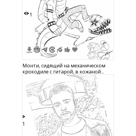
1
Монти, сидящий на механическом
крокодиле с гитарой, в кожаной
куртке и рваных джинсах, две
маленькие изображения головы
Монти сверху
21