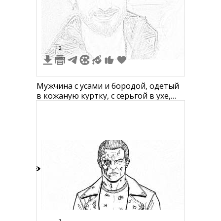
4
2
Мужчина с усами и бородой, одетый
в кожаную куртку, с серьгой в ухе,
улыбается.
5
7