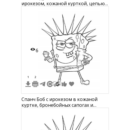
ирокезом, кожаной курткой, цепью
и напульсником
6
1
2
Спанч Боб с ирокезом в кожаной
куртке, бронебойных сапогах и
кастетом