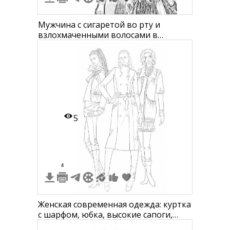
Мужчина с сигаретой во рту и
взлохмаченными волосами в
кожаной куртке
5
4
Женская современная одежда: куртка
с шарфом, юбка, высокие сапоги,
кожаная куртка, брюки, плащ с