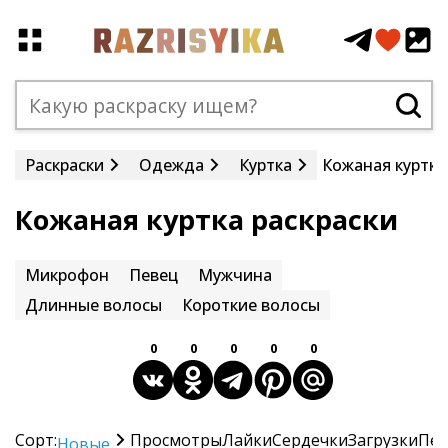
Раскраски
Одежда
Куртка
Кожаная куртка
Кожаная куртка раскраски
Микрофон
Певец
Мужчина
Длинные волосы
Короткие волосы
0
0
0
0
0
Сорт:
Просмотры
Лайки
Сердечки
Загрузки
Печ
Новые