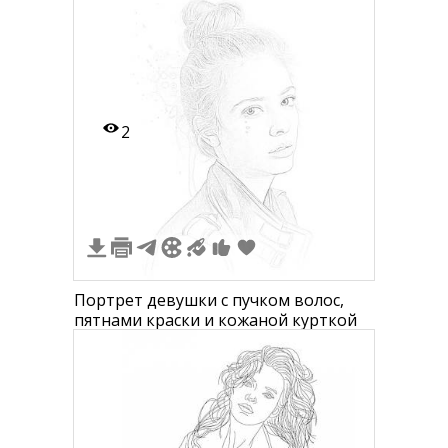
поясом, куртка с меховой отделкой,
платье, туфли
2
Портрет девушки с пучком волос,
пятнами краски и кожаной курткой