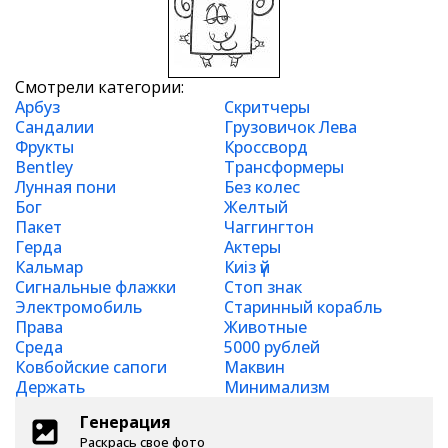
Смотрели категории:
Арбуз
Скритчеры
Сандалии
Грузовичок Лева
Фрукты
Кроссворд
Bentley
Трансформеры
Лунная пони
Без колес
Бог
Желтый
Пакет
Чаггингтон
Герда
Актеры
Кальмар
Киіз үй
Сигнальные флажки
Стоп знак
Электромобиль
Старинный корабль
Права
Животные
Среда
5000 рублей
Ковбойские сапоги
Маквин
Держать
Минимализм
Генерация
Раскрась свое фото