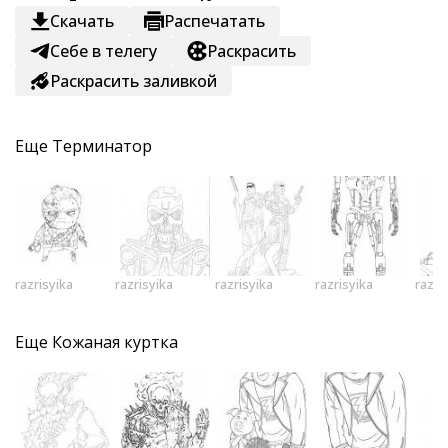
Скачать
Распечатать
Себе в телегу
Раскрасить
Раскрасить заливкой
Еще
Терминатор
razrisyika
razrisyika
razrisyika
razrisyika
razri
Еще
Кожаная куртка