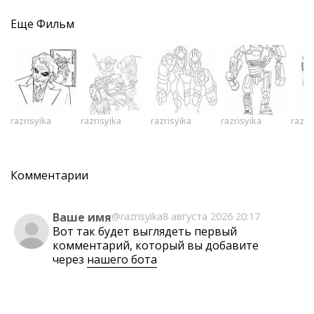
Еще
Фильм
razrisyika
razrisyika
razrisyika
razrisyika
razri
Комментарии
Ваше имя
@razrisyika
8 августа 2026 20:17
Вот так будет выглядеть первый
комментарий, который вы добавите
через
нашего бота