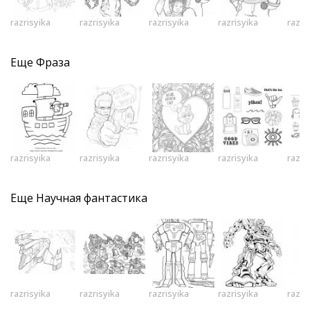
razrisyika
razrisyika
razrisyika
razrisyika
razri
Еще
Фраза
razrisyika
razrisyika
razrisyika
razrisyika
razri
Еще
Научная фантастика
razrisyika
razrisyika
razrisyika
razrisyika
razri