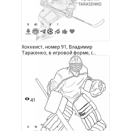
8
40
1
3
1
Хоккеист, номер 91, Владимир
Тарасенко, в игровой форме, с
клюшкой, на фоне номер и имя
41
6
16
1