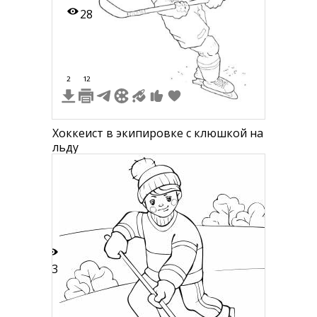
28
2
12
Хоккеист в экипировке с клюшкой на
льду
13