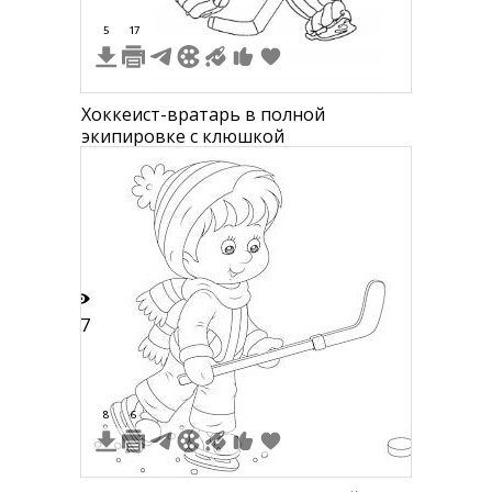
5
17
Хоккеист-вратарь в полной
экипировке с клюшкой
27
8
6