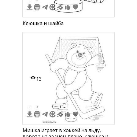
Клюшка и шайба
13
3
3
1
1
Мишка играет в хоккей на льду,
ворота на заднем плане, клюшка и