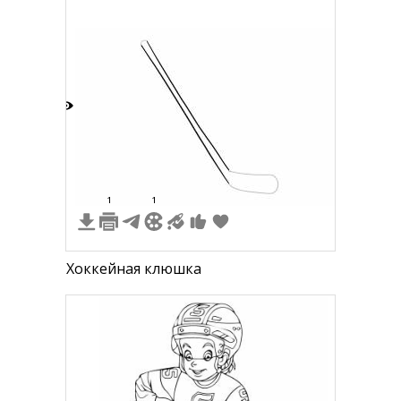
деревьев
4
1
1
Хоккейная клюшка