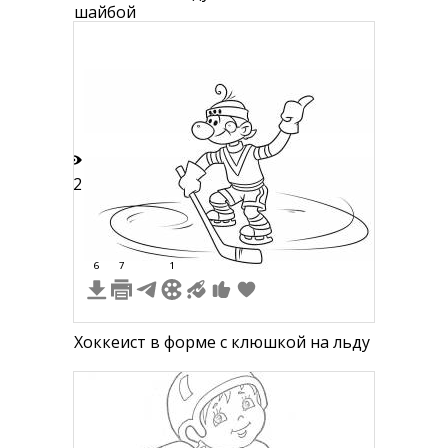
шайбой
22
6
7
1
Хоккеист в форме с клюшкой на льду