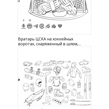
20
3
12
Вратарь ЦСКА на хоккейных
воротах, снаряженный в шлем,
щитки и перчатки, отбивающий
шайбу клюшкой
6
2