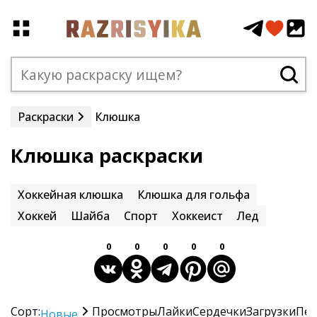
Раскраски
Клюшка
Клюшка раскраски
Хоккейная клюшка
Клюшка для гольфа
Хоккей
Шайба
Спорт
Хоккеист
Лед
0
0
0
0
0
Сорт:
Просмотры
Лайки
Сердечки
Загрузки
Печ
Новые