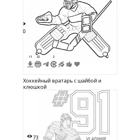
50
11
32
2
Хоккейный вратарь с шайбой и
клюшкой
73