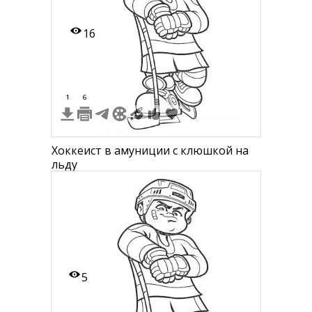
16
1
6
Хоккеист в амуниции с клюшкой на
льду
5