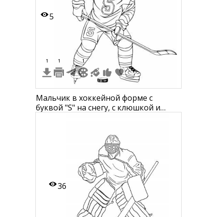
5
1
1
1
Мальчик в хоккейной форме с
буквой "S" на снегу, с клюшкой и
шайбой
36