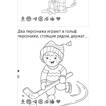
Два персонажа играют в гольф;
персонажи, стоящие рядом, держат
клюшку; один персонаж в кепке,
другой с длинными волосами.
40
10
3