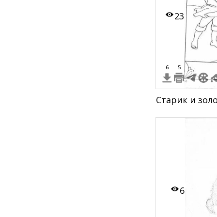
23
6
5
Старик и зол
6