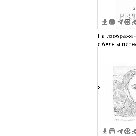
На изображен
с белым пятн
изображением 
Белолобый". 
цвета с белы
0