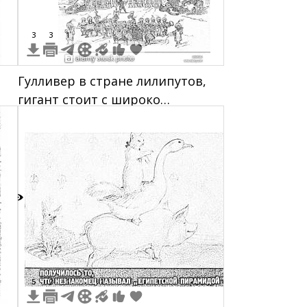
3
3
1
Гулливер в стране лилипутов,
гигант стоит с широко
расставленными ногами,
маленькие люди внизу, здания
и различные объекты на фоне
6
5
2
1
1