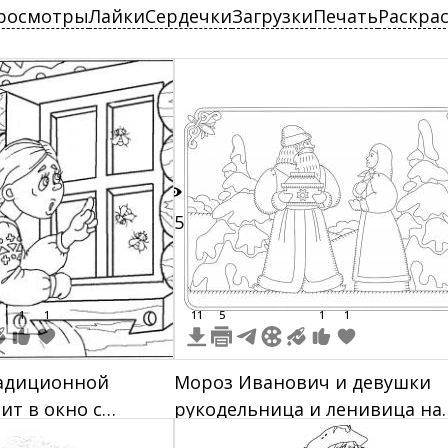
росмотры
Лайки
Сердечки
Загрузки
Печать
Раскра
75
1
1
11
5
1
1
радиционной
Мороз Иванович и девушки
ит в окно с
рукодельница и ленивица на
зорами
зимнем лесном фоне