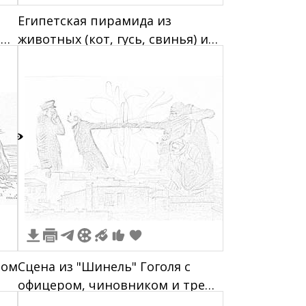
Египетская пирамида из
 и
животных (кот, гусь, свинья) и
ая
собака на фоне
1
ном
Сцена из "Шинель" Гоголя с
офицером, чиновником и тремя
й
фигурами на фоне городских