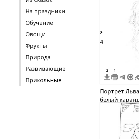
На праздники
Обучение
Овощи
14
Фрукты
Природа
Развивающие
2
1
Прикольные
Портрет Льва
белый каран
бородой