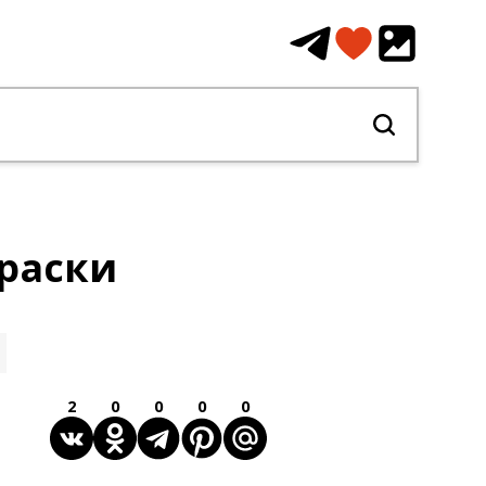
краски
2
0
0
0
0