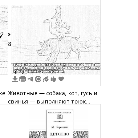
строений
38
4
3
ке
Животные — собака, кот, гусь и
свинья — выполняют трюк
"египетская пирамида" в
рассказе Чехова "Каштанка"