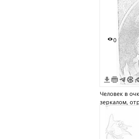
0
Человек в оч
зеркалом, о