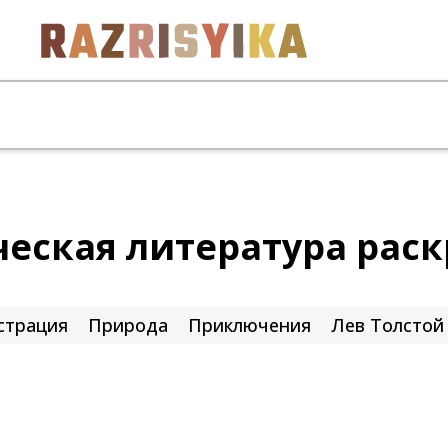
ческая литература рас
страция
Природа
Приключения
Лев Толстой