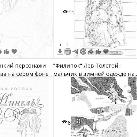
11
1
1
онкий персонажи
"Филипок" Лев Толстой -
ова на сером фоне
мальчик в зимней одежде на
фоне заснеженного леса
6