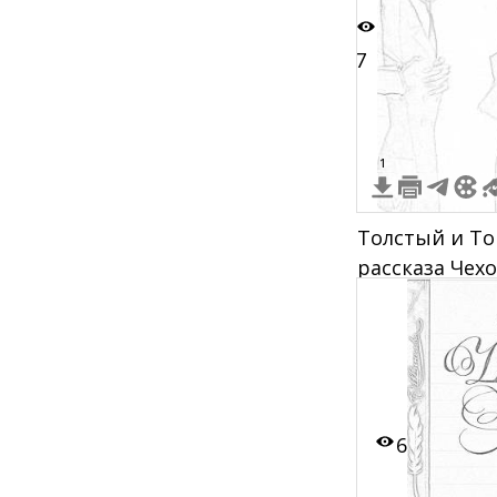
7
1
Толстый и Т
рассказа Чех
6