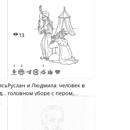
13
1
3
1
ясь
Руслан и Людмила: человек в
де
головном уборе с пером,
Лентяйка, молящийся царь,
шатер