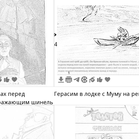
стоит в профиль
14
1
ках перед
Герасим в лодке с Муму на ре
тражающим шинель