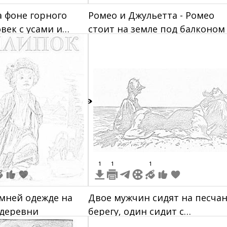
 фоне горного
Ромео и Джульетта - Ромео
век с усами и
стоит на земле под балконом
енной форме,
смотрит на Джульетту, котор
человеческая
стоит на балконе; вокруг
не
растительность и каменная
стена
7
1
1
1
мней одежде на
Двое мужчин сидят на песча
 деревни
берегу, один сидит с
поднятыми коленями, второ