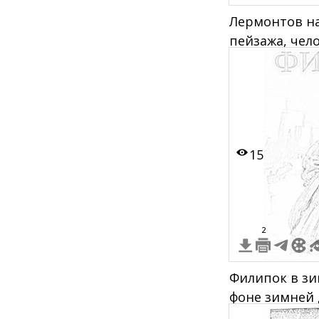
Лермонтов на
пейзажа, чело
бородой в во
горы, слева 
фигура на ко
15
2
Филипок в зи
фоне зимней