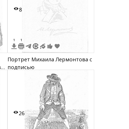
8
1
1
Портрет Михаила Лермонтова с
а,
подписью
о и
 в
26