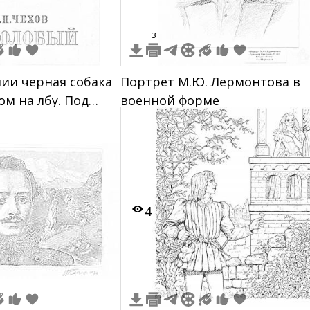
3
ии черная собака
Портрет М.Ю. Лермонтова в
ом на лбу. Под
военной форме
текст: "А.П. Чехов
Фон персикового
ми цветами.
4