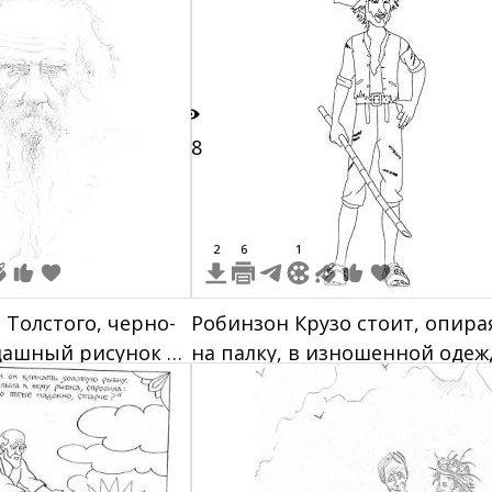
18
2
6
1
 Толстого, черно-
Робинзон Крузо стоит, опира
дашный рисунок с
на палку, в изношенной одеж
и шляпе