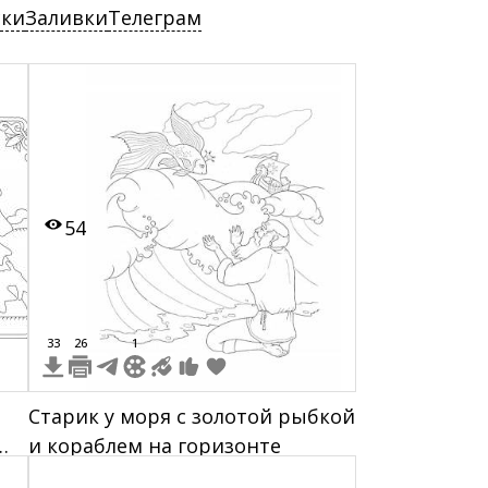
ски
Заливки
Телеграм
54
33
26
1
Старик у моря с золотой рыбкой
и кораблем на горизонте