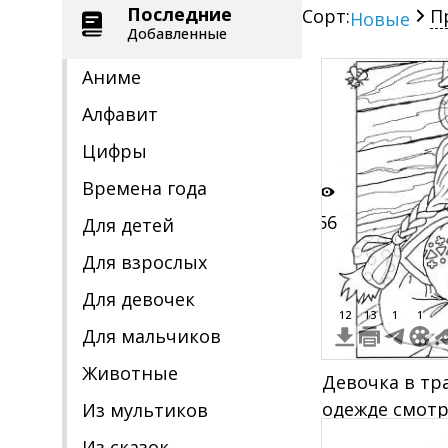
Последние
Сорт:
П
Новые
Добавленные
Аниме
Алфавит
Цифры
Времена года
56
Для детей
Для взрослых
Для девочек
12
13
1
1
Для мальчиков
Животные
Девочка в т
одежде смотр
Из мультиков
морозными у
Из сказок