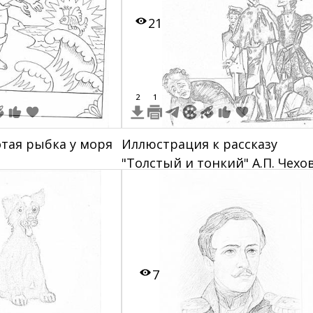
21
2
1
отая рыбка у моря
Иллюстрация к рассказу
"Толстый и тонкий" А.П. Чехов
изображены встреча толстог
тонкого с дамой в шляпе,
мужчина в военной форме,
человек спит на земле, птицы
небе
7