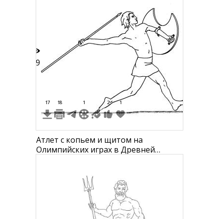
89
17
18
1
2
1
Атлет с копьем и щитом на
Олимпийских играх в Древней
Греции