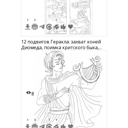
1
2
1
12 подвигов Геракла: захват коней
Диомеда, поимка критского быка,
борьба с лернейской гидрой, схватка
с керанским оленем
8
1
3
1
1