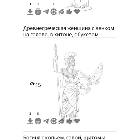
1
1
2
Древнегреческая женщина с венком
на голове, в хитоне, с букетом
цветов в одной руке и корзиной
плодов в другой
15
3
5
Богиня с копьем, совой, щитом и