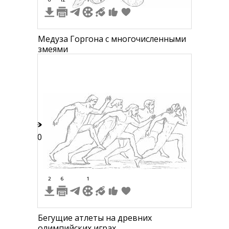
Медуза Горгона с многочисленными
змеями
20
2
6
1
Бегущие атлеты на древних
олимпийских играх