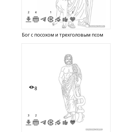
2
4
1
2
Бог с посохом и трехголовым псом
8
3
2