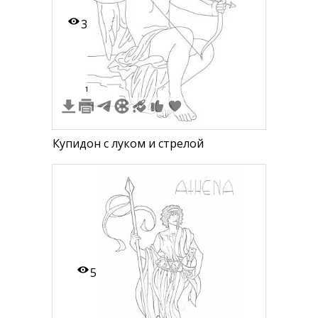
3
1
Купидон с луком и стрелой
5