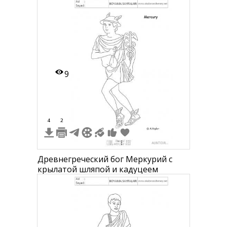
воздухе
9
4
2
Древнегреческий бог Меркурий с
крылатой шляпой и кадуцеем