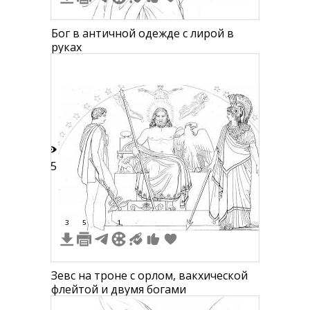
Бог в античной одежде с лирой в
руках
15
3
5
1
Зевс на троне с орлом, вакхической
флейтой и двумя богами