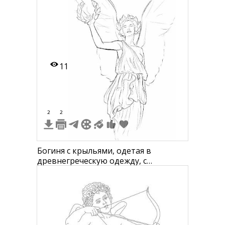
11
2
2
Богиня с крыльями, одетая в
древнегреческую одежду, с
лавровым венком на голове и
лавровым венком в руке.