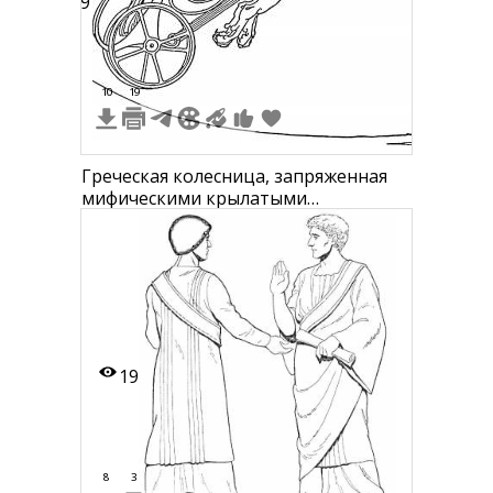
39
10
19
Греческая колесница, запряженная
мифическими крылатыми
существами, и возничий
19
8
3