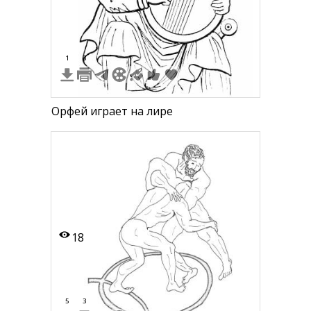
1
3
Орфей играет на лире
18
5
3