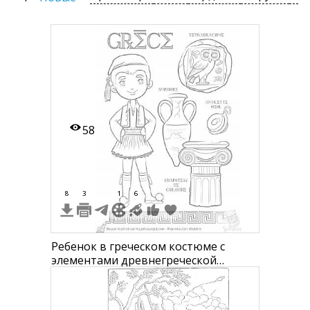
58
8
3
1
6
Ребенок в греческом костюме с
элементами древнегреческой
культуры (тетрадрахма, амфора,
амулет, колонна).