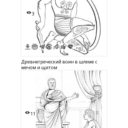
3
Древнегреческий воин в шлеме с
мечом и щитом
11