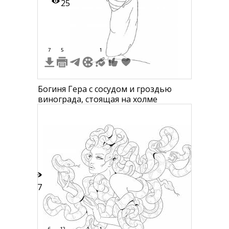
25
7
5
1
Богиня Гера с сосудом и гроздью
винограда, стоящая на холме
47
6
12
1
1