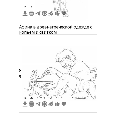
2
1
Афина в древнегреческой одежде с
копьем и свитком
89
18
20
4
3