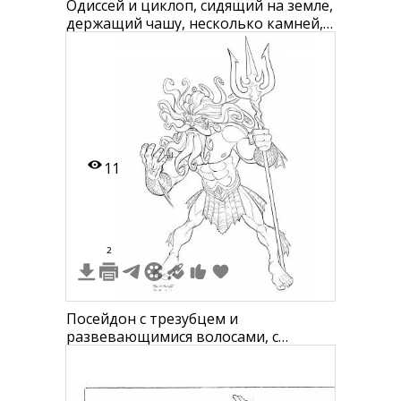
Одиссей и циклоп, сидящий на земле,
держащий чашу, несколько камней,
большой кувшин на заднем плане
11
2
Посейдон с трезубцем и
развевающимися волосами, с
запястьями в рыбьей чешуе и
рыбьим хвостом