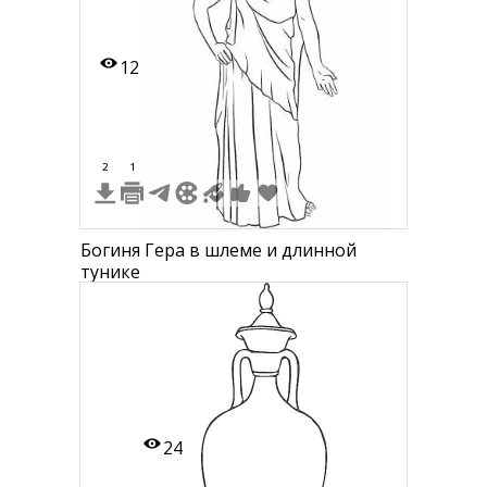
12
2
1
Богиня Гера в шлеме и длинной
тунике
24