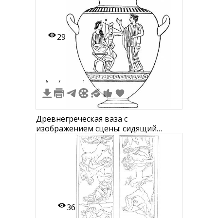
29
6
7
1
Древнегреческая ваза с
изображением сцены: сидящий
человек с бородой, держащий
палочку, и стоящего человека,
поднимающего руку
36