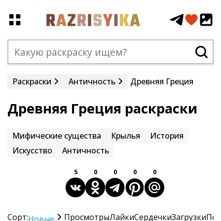
Раскраски
Античность
Древняя Греция
Древняя Греция раскраски
Мифические существа
Крылья
История
Искусство
Античность
5
0
0
0
0
Сорт:
Просмотры
Лайки
Сердечки
Загрузки
Печ
Новые