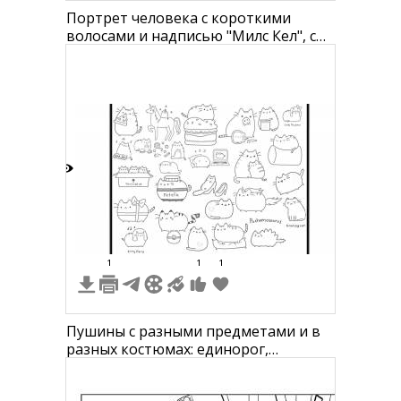
Портрет человека с короткими
волосами и надписью "Милс Кел", с
иконками видеокамеры, сердечка,
лайка и подписи
5
1
1
1
Пушины с разными предметами и в
разных костюмах: единорог,
гамбургер, коробка, телефон,
компьютер, растение в горшке,