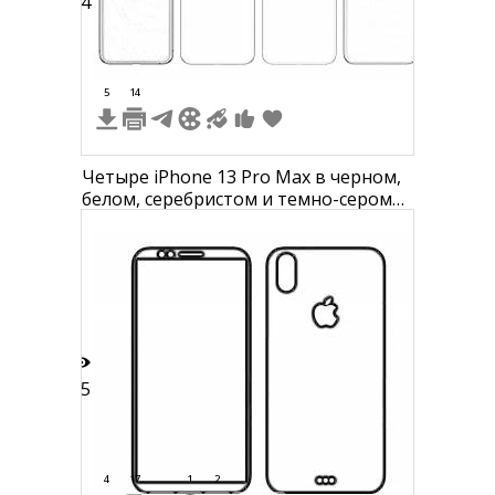
24
5
14
Четыре iPhone 13 Pro Max в черном,
белом, серебристом и темно-сером
цветах
35
4
17
1
2