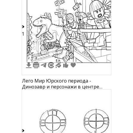
очки, нитки с иглой, ноутбук,
кошачий туалет, фритюрница, туфли,
пончик, спальник, домик для кота,
смартфон, пицца, рюкзак, покебол,
каме
11
2
4
1
1
Лего Мир Юрского периода -
Динозавр и персонажи в центре
управления