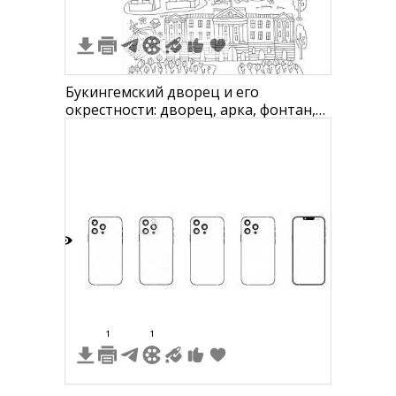
Букингемский дворец и его
окрестности: дворец, арка, фонтан,
статуя, королева на коне, гвардейцы,
парк, деревья, дорожки, машины,
велосипедист, скамейка, фонари,
лавочка, цветы, птицы, люди,
камеры, фотокамера, корона.
7
1
1