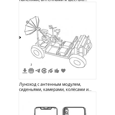
колесами
5
2
Луноход с антенным модулем,
сиденьями, камерами, колёсами и
панелями управления