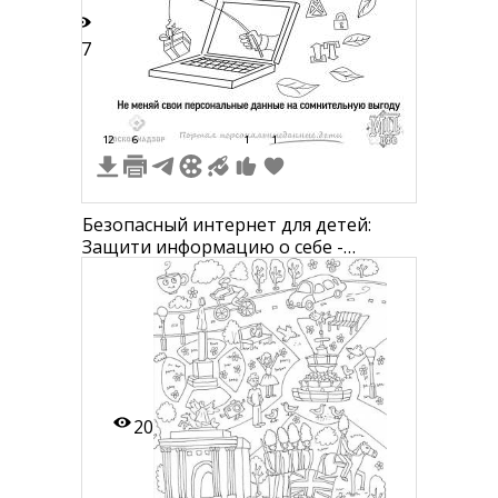
47
12
6
1
1
Безопасный интернет для детей:
Защити информацию о себе -
Лэптоп, символы интернета, камеры,
замки, музыкальные ноты, почтовые
конверты, страницы, перо, кружка,
дерево, логотипы
20