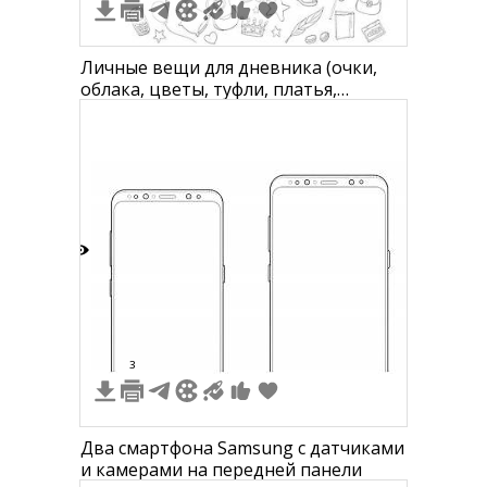
Личные вещи для дневника (очки,
облака, цветы, туфли, платья,
короны, велосипеды, ключики,
конфеты, коробки, сердечки,
телефоны, камеры, короны, кексы,
птички, музыкальные ноты,
мерцающие звезды, книги, брюки,
макияж, часы)
9
3
Два смартфона Samsung с датчиками
и камерами на передней панели