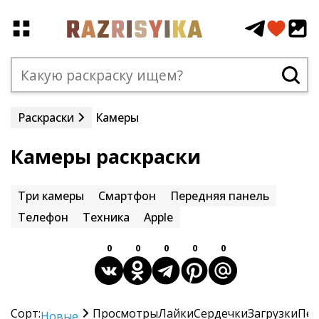
Раскраски
Камеры
Камеры раскраски
Три камеры
Смартфон
Передняя панель
Телефон
Техника
Apple
0
0
0
0
0
Сорт:
Просмотры
Лайки
Сердечки
Загрузки
Печ
Новые