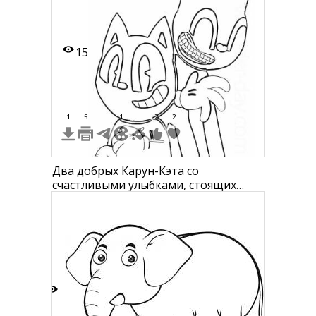
15
1
5
1
2
2
Два добрых Карун-Кэта со
счастливыми улыбками, стоящих
рядом и обнимающихся
1