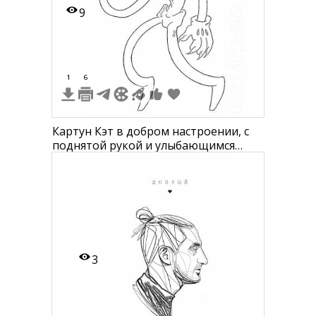
9
1
6
Картун Кэт в добром настроении, с
поднятой рукой и улыбающимся
лицом
3