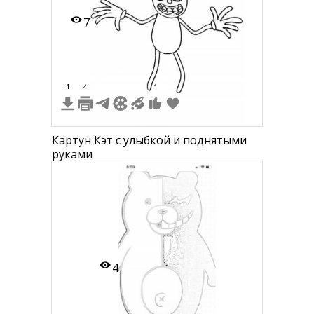
7
1
4
1
Картун Кэт с улыбкой и поднятыми
руками
4