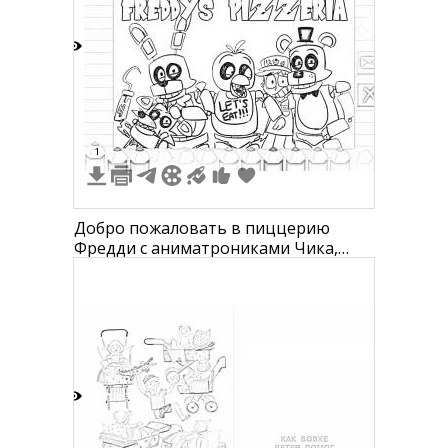
забывать)
4
1
Добро пожаловать в пиццерию
Фредди с аниматрониками Чика,
Бонни, Фокси и Фредди
3