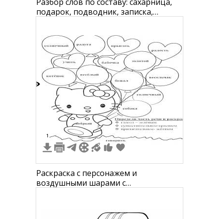
Разбор слов по составу: сахарница,
подарок, подводник, записка,
ленивый, перевозчик, добрый,
уговор, наливаю
7
1
Раскраска с персонажем и
воздушными шарами с
прилагательными, весёлый персонаж
с бантом и шариками