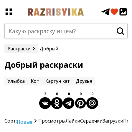
Раскраски
Добрый
Добрый раскраски
Улыбка
Кот
Картун кэт
Друзья
3
0
0
0
0
Сорт:
Просмотры
Лайки
Сердечки
Загрузки
Печ
Новые