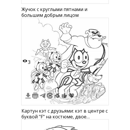
Жучок с круглыми пятнами и
большим добрым лицом
3
Картун кэт с друзьями: кэт в центре с
буквой "F" на костюме, двое
маленьких кэтов, кэт-девочка,
мышонок на коньках, собака в