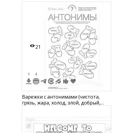
21
1
2
1
Варежки с антонимами (чистота,
грязь, жара, холод, злой, добрый,
легкий, трудный, враг, друг, диалог,
монолог, герой, храбец, дома, гость,
плохое, хорошее, лучший, худший,
налим, еж, доманашня, домашняя,
нынче, вчера, день, ночь, помнить,