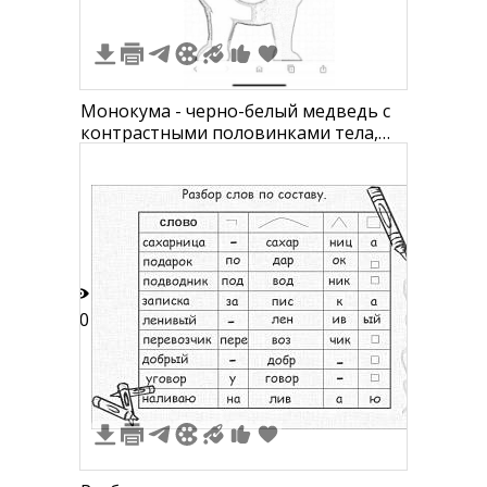
Монокума - черно-белый медведь с
контрастными половинками тела,
одна половина злая с красным
глазом и улыбкой, другая добрая
30