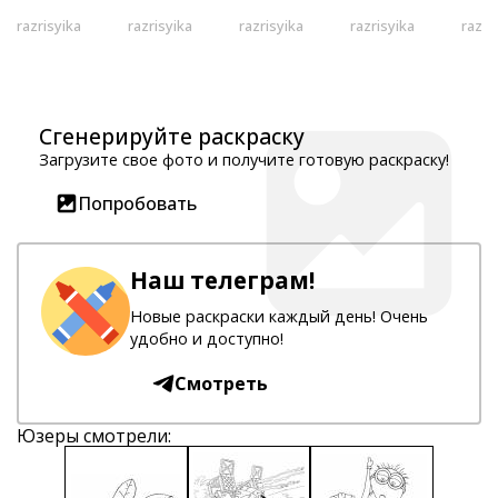
razrisyika
razrisyika
razrisyika
razrisyika
razri
Сгенерируйте раскраску
Загрузите свое фото и получите готовую раскраску!
Попробовать
Наш телеграм!
Новые раскраски каждый день! Очень
удобно и доступно!
Смотреть
Юзеры смотрели: