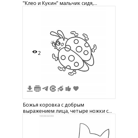
"Клео и Кукин" мальчик сидя,
подпись "Я озорной и любопытный
малыш!" и мальчик в очках с
бабочкой на пальце, подпись "Я
добродушный и застенчивый"
2
Божья коровка с добрым
выражением лица, четыре ножки с
каждой стороны и усики впереди