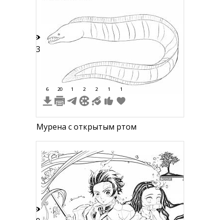
53
6
20
1
2
2
1
1
Мурена с открытым ртом