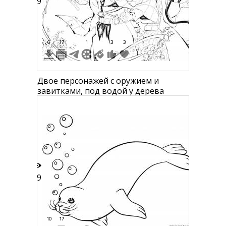
49
6
17
1
3
3
Двое персонажей с оружием и
завитками, под водой у дерева
29
10
17
2