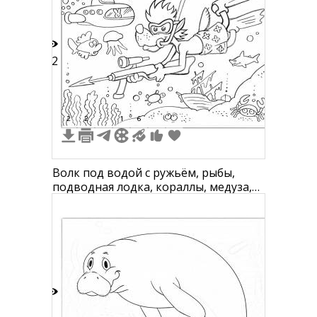
12
2
2
1
6
Волк под водой с ружьём, рыбы,
подводная лодка, кораллы, медуза,
краб
2