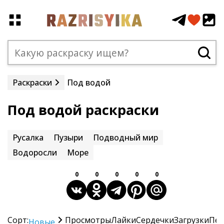
Раскраски
Под водой
Под водой раскраски
Русалка
Пузыри
Подводный мир
Водоросли
Море
0
0
0
0
0
Сорт:
Просмотры
Лайки
Сердечки
Загрузки
Печ
Новые