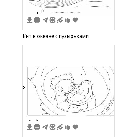
1
4
Кит в океане с пузырьками
9
2
5