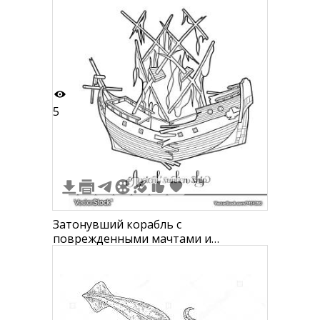
5
Затонувший корабль с
поврежденными мачтами и
парусами, древний деревянный
корпус, сносящийся надписью
"Ancient sunken ship" под
изображением