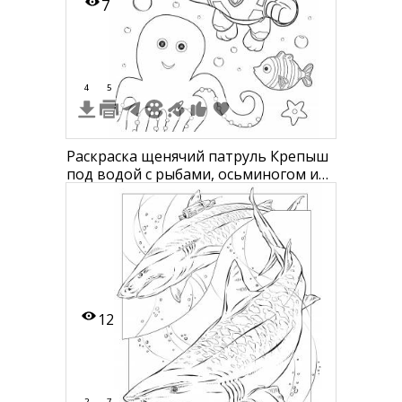
7
4
5
Раскраска щенячий патруль Крепыш
под водой с рыбами, осьминогом и
морскими звездами
12
2
7