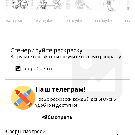
razrisyika
razrisyika
razrisyika
razrisyika
razri
Сгенерируйте раскраску
Загрузите свое фото и получите готовую раскраску!
Попробовать
Наш телеграм!
Новые раскраски каждый день! Очень
удобно и доступно!
Смотреть
Юзеры смотрели: