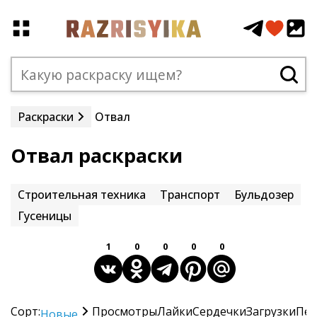
Раскраски
Отвал
Отвал раскраски
Строительная техника
Транспорт
Бульдозер
Гусеницы
1
0
0
0
0
Сорт:
Просмотры
Лайки
Сердечки
Загрузки
Печ
Новые