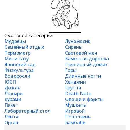
Смотрели категории:
Мудрецы
Луномосик
Семейный отдых
Сирень
Термометр
Световой меч
Мини тату
Каменная дорожка
Японский сад
Пряничный домик
Физкультура
Горы
Водоросли
Длинные ногти
ЮСП
Хенджин
Дождь
Группа
Лодыри
Death Note
Курами
Овощи и фрукты
Пакет
Мушкеты
Лабораторный стол
Игровой
Лента
Поползень
Орган
Бамблби