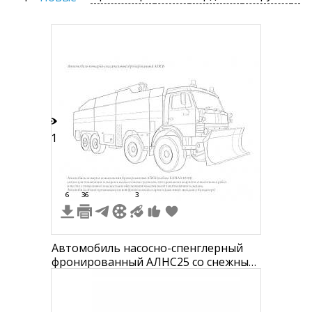
51
6
36
3
Автомобиль насосно-спенглерный
фронированный АЛНС25 со снежным
отвалом, номерные знаки,
проблесковый маячок, решётка
радиатора, боковые зеркала, колёса