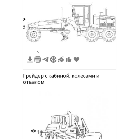
13
5
Грейдер с кабиной, колесами и
отвалом
1