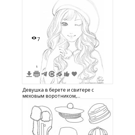
7
1
Девушка в берете и свитере с
меховым воротником,
подмигивающая, с длинными
волнистыми волосами.