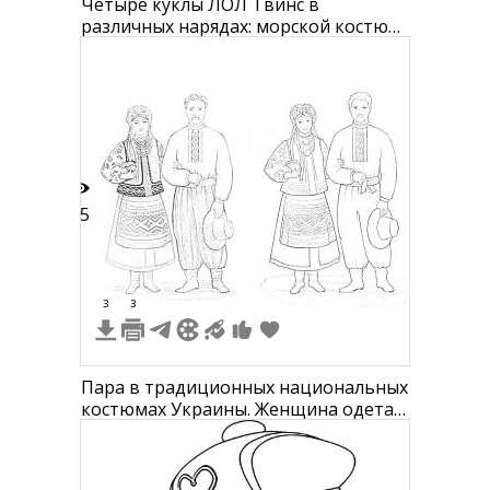
Четыре куклы ЛОЛ Твинс в
различных нарядах: морской костюм,
платье с беретом, плетеный топ с
юбкой, наряд с крылышками.
15
3
3
Пара в традиционных национальных
костюмах Украины. Женщина одета в
вышитую сорочку, юбку с
орнаментом, жилетку и берет, на ней
сапоги; мужчина одет в вышиванку,