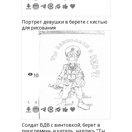
Портрет девушки в берете с кистью
для рисования
10
1
3
1
Солдат ВДВ с винтовкой, берет в
руки ремень и китель, надпись "Ты