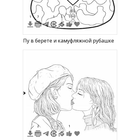
1
7
1
1
1
Пу в берете и камуфляжной рубашке
7
2
1