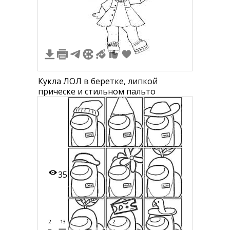
2
Кукла ЛОЛ в беретке, липкой
прическе и стильном пальто
35
2
13
2
1