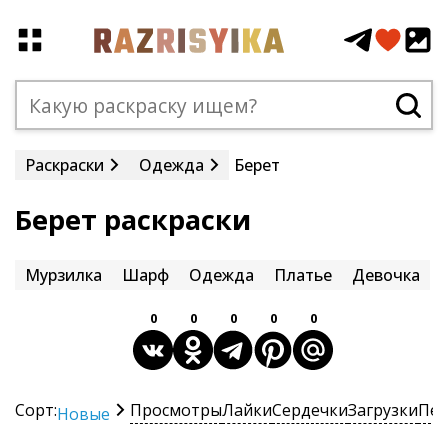
Раскраски
Одежда
Берет
Берет раскраски
Мурзилка
Шарф
Одежда
Платье
Девочка
0
0
0
0
0
Сорт:
Просмотры
Лайки
Сердечки
Загрузки
Печ
Новые