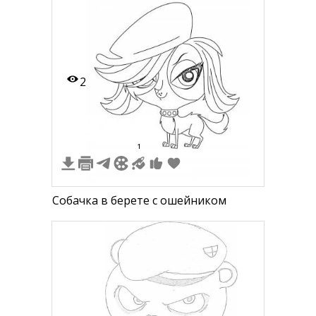
2
1
Собачка в берете с ошейником