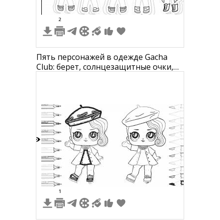
2
Пять персонажей в одежде Gacha
Club: берет, солнцезащитные очки,
майка, короткие штаны; кошачьи
ушки, короткая юбка, блузка с
рукавами; косички, платье с
короткими рукавами, ремень;
повязка на голову, длинный свитер,
юбка; кепка, очки в круглой оправе,
ру
3
1