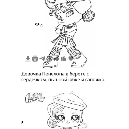
шаровары, пояс и шапку, которую
держит в руке.
4
Девочка Пенелопа в берете с
сердечком, пышной юбке и сапожках
с сердечками