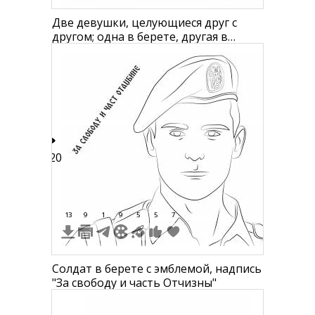
Две девушки, целующиеся друг с
другом; одна в берете, другая в
свитере с серьгой в ухе
120
13
9
1
9
5
5
7
Солдат в берете с эмблемой, надпись
"За свободу и часть Отчизны"