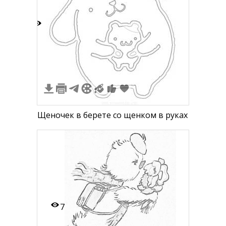
2
Щеночек в берете со щенком в руках
7