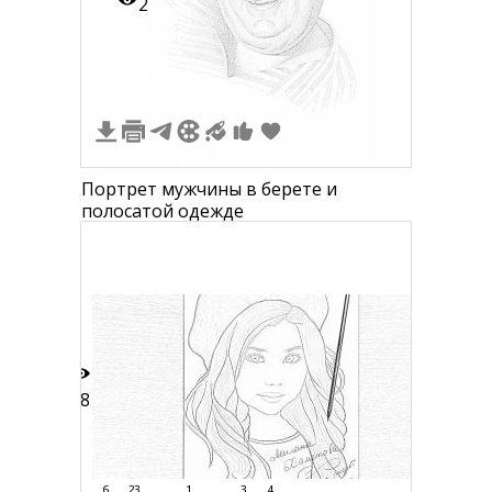
2
Портрет мужчины в берете и
полосатой одежде
78
6
23
1
3
4