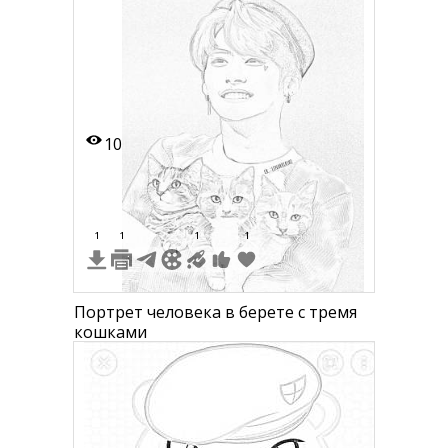
звездой, а другой - берет с эмблемой.
Они держат лист бумаги и стоят на
фоне затемненных цепей.
10
1
1
1
1
Портрет человека в берете с тремя
кошками