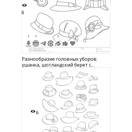
6
1
1
1
Разнообразие головных уборов:
ушанка, шотландский берет с
помпоном, шляпа клош, шляпа с
лентой, плоская кепка, круглая шляпа
с кольцом сбоку, кепи с кнопками,
шляпа с цветком
6