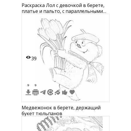
Раскраска Лол с девочкой в берете,
платье и пальто, с параллельными
рядами цветных карандашей и
маркеров по бокам
39
9
9
Медвежонок в берете, держащий
букет тюльпанов