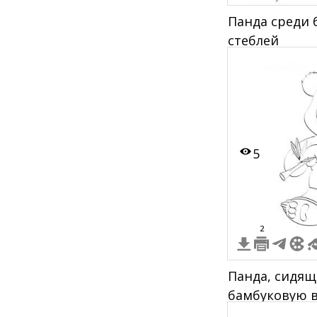
Панда среди 
стеблей
5
2
Панда, сидя
бамбуковую в