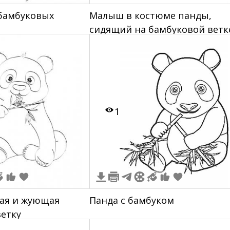
бамбуковых
Малыш в костюме панды,
сидящий на бамбуковой ветк
плюшевой пандой, чайником
цветами
1
щая и жующая
Панда с бамбуком
етку