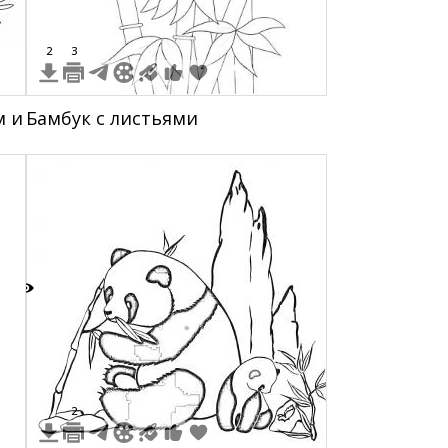
2
3
м и
Бамбук с листьями
3
2