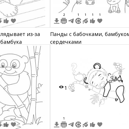
2
1
1
1
1
лядывает из-за
Панды с бабочками, бамбуко
 бамбука
сердечками
1
1