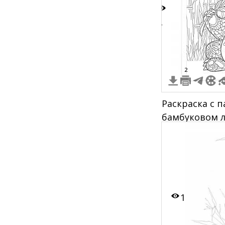
4
2
Раскраска с 
бамбуковом л
узорами
1