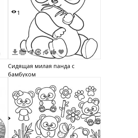
1
Сидящая милая панда с
бамбуком
6