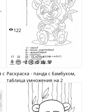
будильника, тропического
растения, бамбука, бабочки,
мухомора, божьей коровки,
удочки, гитары, оклета, карты,
122
мещков и бегемота
17
22
1
1
 с
Раскраска - панда с бамбуком,
таблица умножения на 2