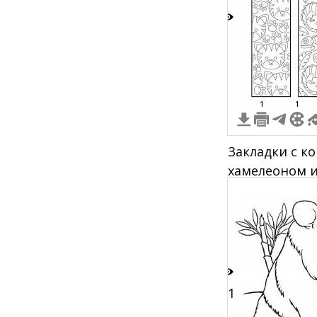
9
1
1
Закладки с к
хамелеоном и
коалами и ба
бананами
11