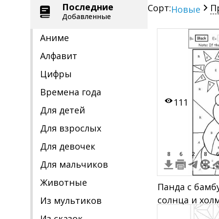
Последние
Сорт:
П
Новые
Добавленные
Аниме
Алфавит
Цифры
Времена года
111
Для детей
Для взрослых
Для девочек
8
6
2
8
6
Для мальчиков
Животные
Панда с бамб
солнца и хол
Из мультиков
буквами на а
Из сказок