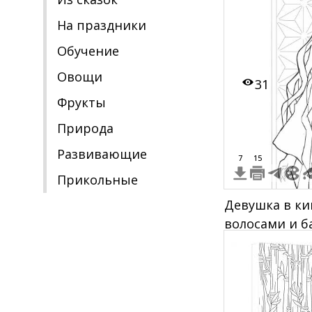
раскрашиван
На праздники
Обучение
Овощи
31
Фрукты
Природа
Развивающие
7
15
Прикольные
Девушка в к
волосами и б
накладкой во 
узорчатой ст