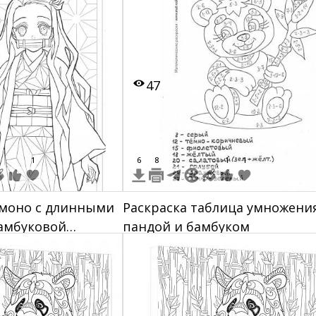
ия
и шеф с шляпой
47
1
6
8
1
1
имоно с длинными
Раскраска таблица умножения
амбуковой
пандой и бамбуком
рту, на фоне
ены