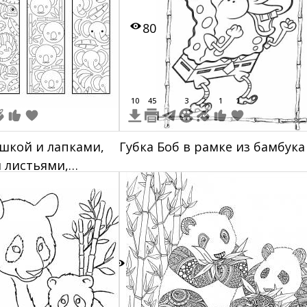
80
10
45
3
2
1
1
ошкой и лапками,
Губка Боб в рамке из бамбука
 листьями,
мбуком, слонами и
2