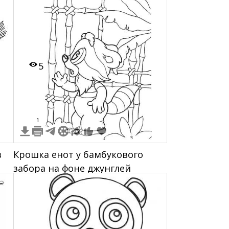
5
1
в
Крошка енот у бамбукового
забора на фоне джунглей