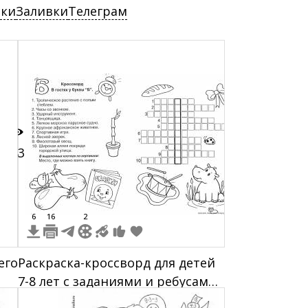
ски
Заливки
Телеграм
43
6
16
2
его
Раскраска-кроссворд для детей
7-8 лет с заданиями и ребусами,
чом
изображениями часов-