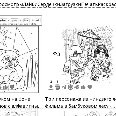
росмотры
Лайки
Сердечки
Загрузки
Печать
Раскра
3
2
1
1
2
уком на фоне
Три персонажа из ниндзяго л
мов с алфавитными
фильма в бамбуковом лесу -
нглийском для
ниндзя в маске, ниндзя с ме