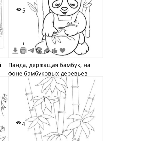
5
1
й
Панда, держащая бамбук, на
фоне бамбуковых деревьев
4