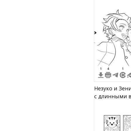
4
1
4
1
Незуко и Зен
с длинными 
кусочком бам
Зеницу с рад
выражением 