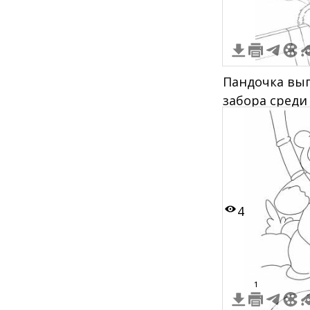
Пандочка выг
забора среди
4
1