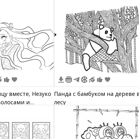
1
ицу вместе, Незуко
Панда с бамбуком на дереве 
волосами и
лесу
бука во рту,
остным
лица