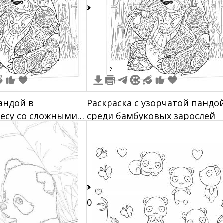
3
2
пандой в
Раскраска с узорчатой пандо
есу со сложными
среди бамбуковых зарослей
50