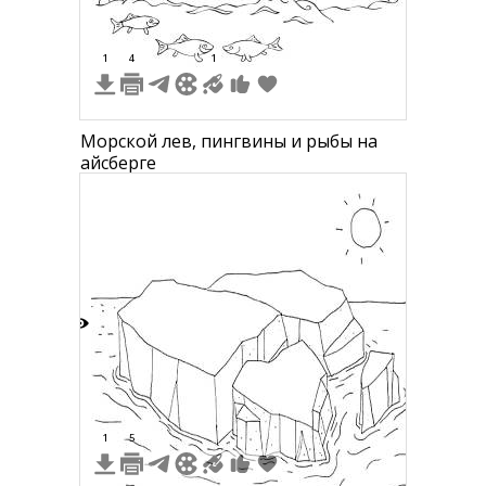
1
4
1
Морской лев, пингвины и рыбы на
айсберге
7
1
5