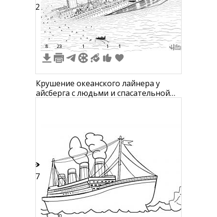
42
8
23
1
1
1
Крушение океанского лайнера у
айсберга с людьми и спасательной
лодкой
17
3
10