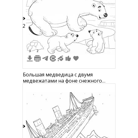
12
3
2
Большая медведица с двумя
медвежатами на фоне снежного
пейзажа и айсберга
8