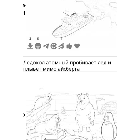
11
2
5
1
Ледокол атомный пробивает лед и
плывет мимо айсберга
7