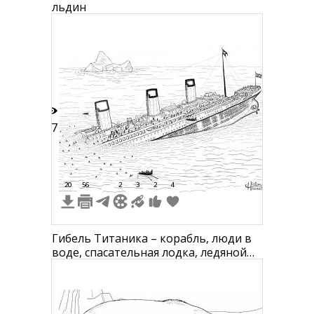
льдин
77
20
56
2
3
2
4
Гибель Титаника – корабль, люди в
воде, спасательная лодка, ледяной
айсберг на заднем плане