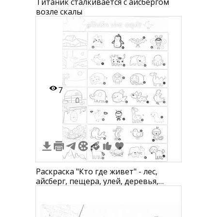
Титаник сталкивается с айсбергом
возле скалы
7
Раскраска "Кто где живет" - лес,
айсберг, пещера, улей, деревья,
ферма, саванна, цирк, болото, океан,
джунгли, север, дом, пустыня