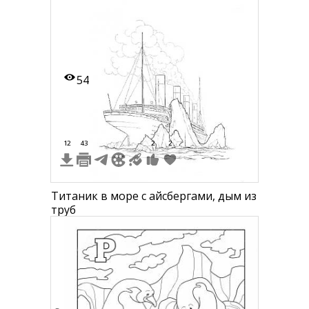
54
12
43
2
2
Титаник в море с айсбергами, дым из
труб