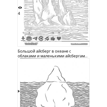
4
1
1
1
1
Большой айсберг в океане с
облаками и маленькими айсбергами
на фоне
2