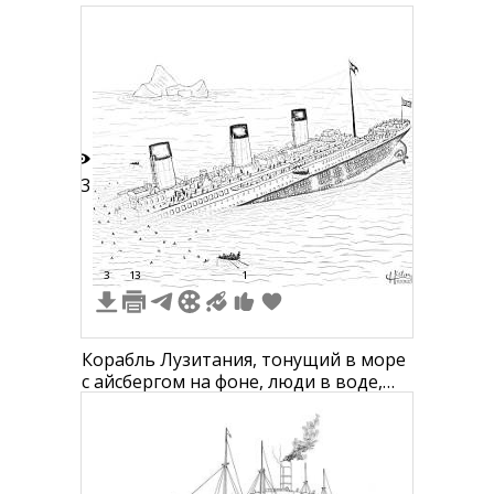
23
3
13
1
Корабль Лузитания, тонущий в море
с айсбергом на фоне, люди в воде,
шлюпка подходит к тонущему
кораблю, четыре трубы, флаг на
мачте