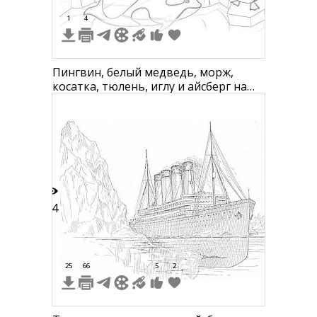
1
4
Пингвин, белый медведь, морж,
косатка, тюлень, иглу и айсберг на
фоне
94
25
66
5
2