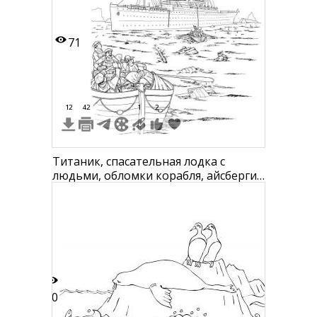
71
12
42
1
2
Титаник, спасательная лодка с
людьми, обломки корабля, айсберги
на заднем плане
10