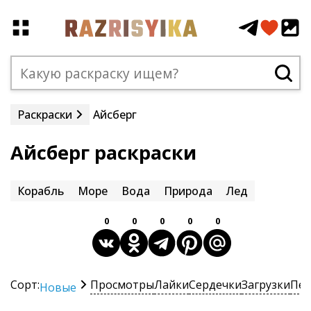
Раскраски
Айсберг
Айсберг раскраски
Корабль
Море
Вода
Природа
Лед
0
0
0
0
0
Сорт:
Просмотры
Лайки
Сердечки
Загрузки
Печ
Новые