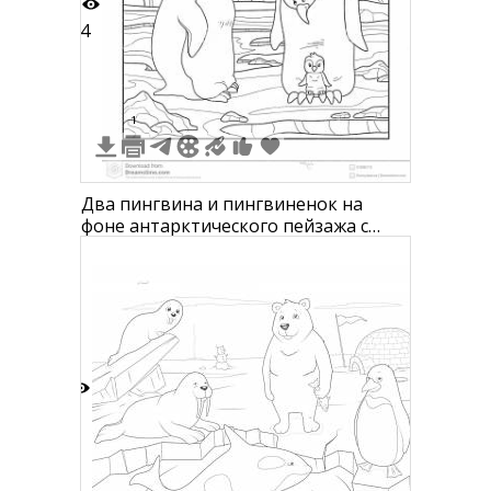
4
1
Два пингвина и пингвиненок на
фоне антарктического пейзажа с
айсбергами и облаками, буква P в
верхнем левом углу
8