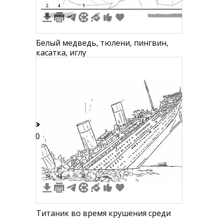
2
4
1
Белый медведь, тюлени, пингвин,
касатка, иглу
80
19
43
2
1
1
Титаник во время крушения среди