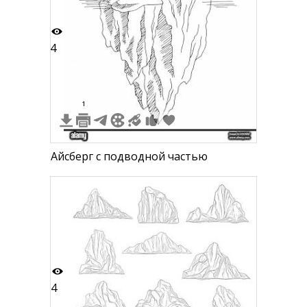
4
1
Айсберг с подводной частью
4