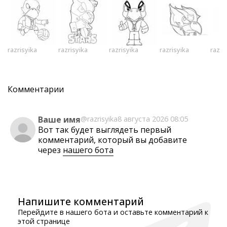
razrisyika
razrisyika
razrisyika
razrisyika
razri
Комментарии
Ваше имя
@razrisyika
8 августа 2026 08:05
Вот так будет выглядеть первый
комментарий, который вы добавите
через
нашего бота
Напишите комментарий
Перейдите в нашего бота и оставьте комментарий к
этой странице