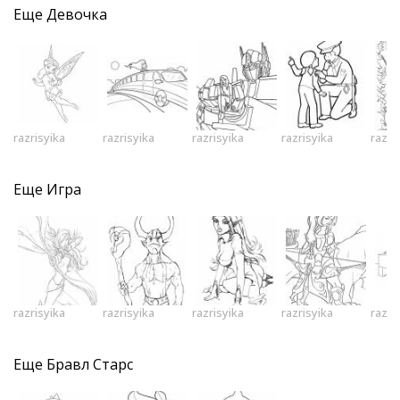
Еще
Девочка
razrisyika
razrisyika
razrisyika
razrisyika
razri
Еще
Игра
razrisyika
razrisyika
razrisyika
razrisyika
razri
Еще
Бравл Старс