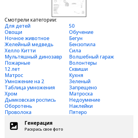
Смотрели категории:
Для детей
50
Овощи
Обучение
Ночное животное
Бегун
Желейный медведь
Бензопила
Хелло Китти
Сила
Мультяшный динозавр
Волшебный гараж
Пожарные
Волонтеры
12 лет
Сквиши
Матрос
Кухня
Умножение на 2
Зеленый
Таблица умножения
Запрещено
Хром
Матроска
Дымковская роспись
Недоумение
Оборотень
Наклейки
Проволока
Пятеро
Генерация
Раскрась свое фото