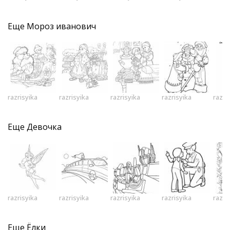
Еще
Мороз иванович
razrisyika
razrisyika
razrisyika
razrisyika
razri
Еще
Девочка
razrisyika
razrisyika
razrisyika
razrisyika
razri
Еще
Ёлки