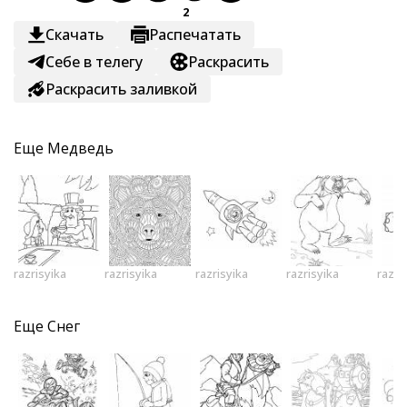
2
Скачать
Распечатать
Себе в телегу
Раскрасить
Раскрасить заливкой
Еще
Медведь
razrisyika
razrisyika
razrisyika
razrisyika
razri
Еще
Снег