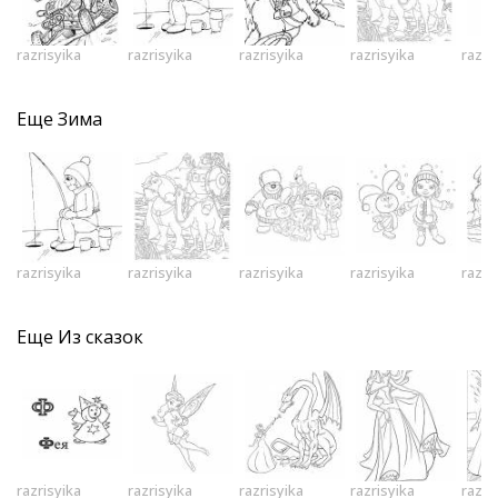
razrisyika
razrisyika
razrisyika
razrisyika
razri
Еще
Зима
razrisyika
razrisyika
razrisyika
razrisyika
razri
Еще
Из сказок
razrisyika
razrisyika
razrisyika
razrisyika
razri