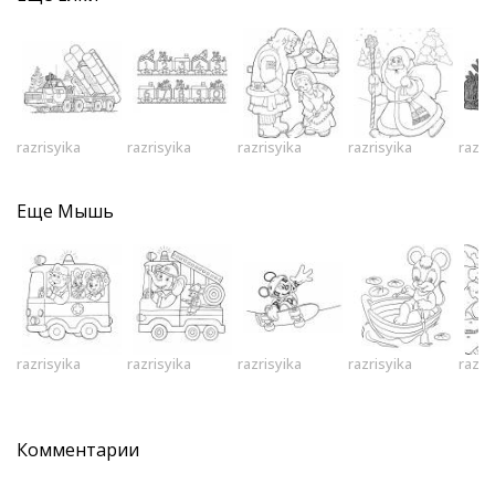
razrisyika
razrisyika
razrisyika
razrisyika
razri
Еще
Мышь
razrisyika
razrisyika
razrisyika
razrisyika
razri
Комментарии