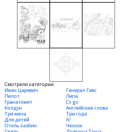
Смотрели категории:
Иван Царевич
Генерал Гавс
Пилот
Липа
Гранатомет
Cs go
Колдун
Английские слова
Три меча
Три года
Для детей
IV
Отель хазбин
Чеснок
Гжель
Дракоша Тоша