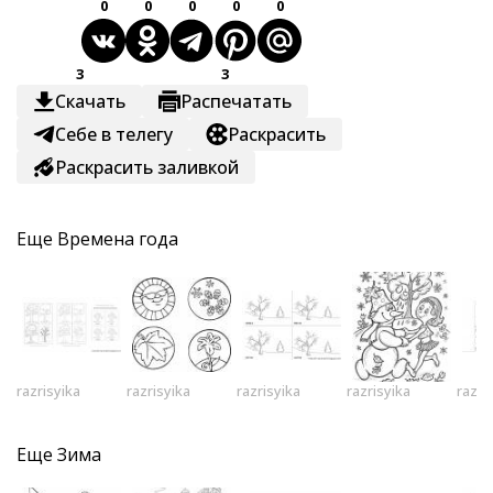
0
0
0
0
0
3
3
Скачать
Распечатать
Себе в телегу
Раскрасить
Раскрасить заливкой
Еще
Времена года
razrisyika
razrisyika
razrisyika
razrisyika
razri
Еще
Зима