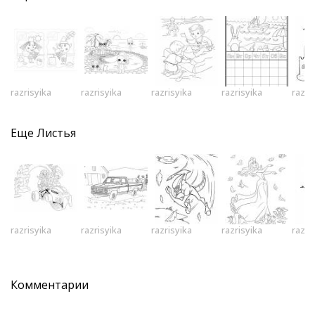
razrisyika
razrisyika
razrisyika
razrisyika
razri
Еще
Листья
razrisyika
razrisyika
razrisyika
razrisyika
razri
Комментарии