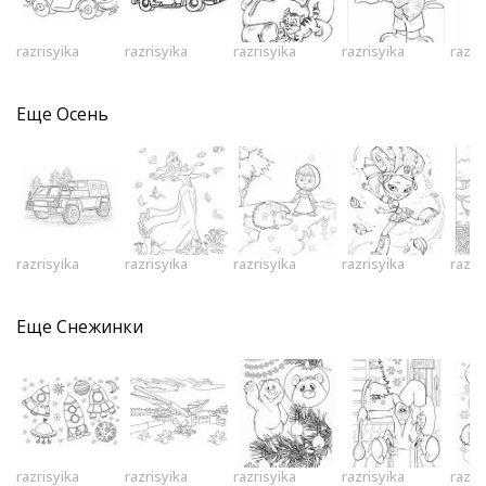
razrisyika
razrisyika
razrisyika
razrisyika
razri
Еще
Осень
razrisyika
razrisyika
razrisyika
razrisyika
razri
Еще
Снежинки
razrisyika
razrisyika
razrisyika
razrisyika
razri