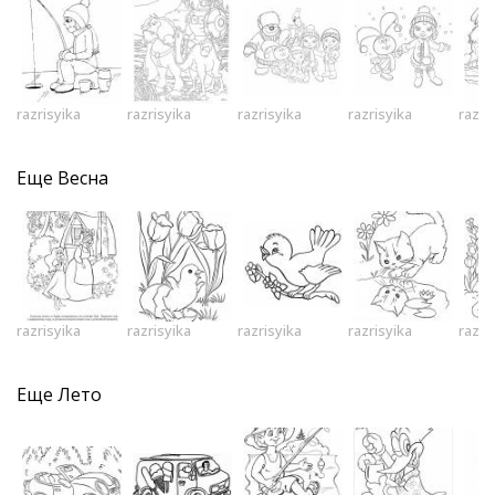
razrisyika
razrisyika
razrisyika
razrisyika
razri
Еще
Весна
razrisyika
razrisyika
razrisyika
razrisyika
razri
Еще
Лето