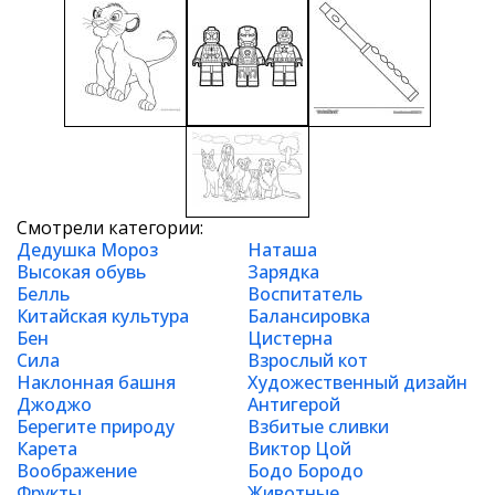
Смотрели категории:
Дедушка Мороз
Наташа
Высокая обувь
Зарядка
Белль
Воспитатель
Китайская культура
Балансировка
Бен
Цистерна
Сила
Взрослый кот
Наклонная башня
Художественный дизайн
Джоджо
Антигерой
Берегите природу
Взбитые сливки
Карета
Виктор Цой
Воображение
Бодо Бородо
Фрукты
Животные