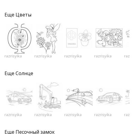
Еще
Цветы
razrisyika
razrisyika
razrisyika
razrisyika
razri
Еще
Солнце
razrisyika
razrisyika
razrisyika
razrisyika
razri
Еще
Песочный замок