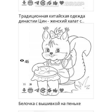
Традиционная китайская одежда
династии Цин - женский халат с
поясом и длинной юбкой, мужское
длинное одеяние с вышивкой
46
11
39
Белочка с вышивкой на пеньке