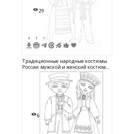
29
3
1
1
Традиционные народные костюмы
России: мужской и женский костюмы
с вышитыми узорами и головными
уборами. Женский костюм включает
сарафан, кофту с вышитыми
рукавами и кокошник. Мужской
костюм состоит из рубахи с
вышивкой, пояса и головного убора.
6