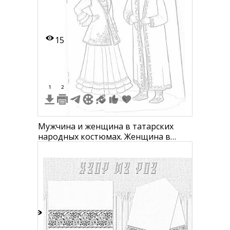
15
1
2
Мужчина и женщина в татарских
народных костюмах. Женщина в
платье, жилетке, головном уборе и
сапогах. Мужчина в длинном халате,
рубашке, шапке и сапогах.
8