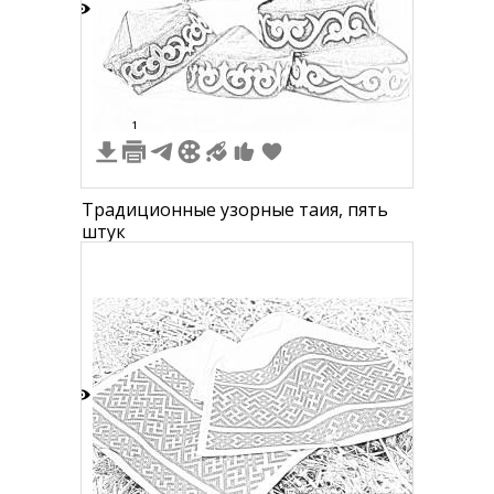
3
1
Традиционные узорные тақия, пять
штук
7