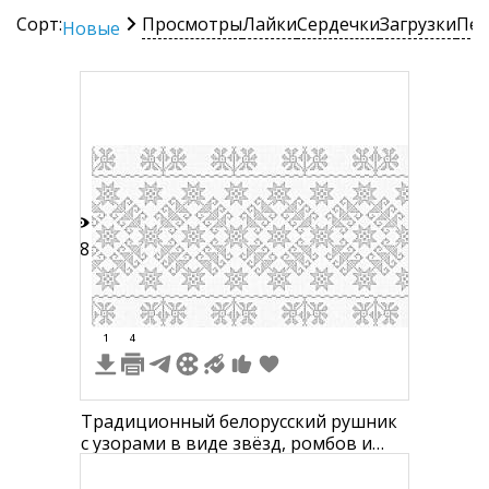
Сорт:
Просмотры
Лайки
Сердечки
Загрузки
Печ
Новые
28
1
4
Традиционный белорусский рушник
с узорами в виде звёзд, ромбов и
растительных мотивов