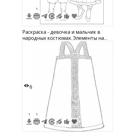
1
Раскраска - девочка и мальчик в
народных костюмах. Элементы на
фото: платье, жилет, головной убор,
фартук, сапоги, рубашка, вышивка,
пояс, шляпа.
6
1
1