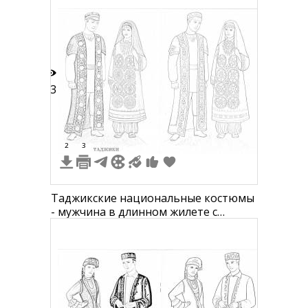
23
2
3
Таджикские национальные костюмы
- мужчина в длинном жилете с
вышивкой, брюках и тюбетейке;
женщина в длинном платье с
широкими рукавами, шароварах,
длинном жилете с вышивкой и
покрывалом для головы