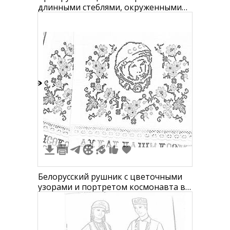
длинными стеблями, окруженными
листьями и маленькими цветочками
в верхней части
4
Белорусский рушник с цветочными
узорами и портретом космонавта в
шлеме с надписью "СССР", кружевной
каймой и надписью в нижней части.