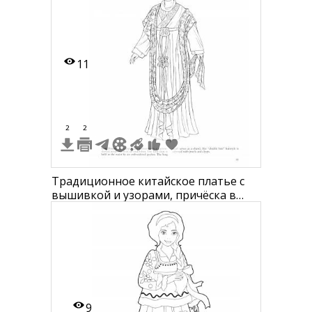
вышивкой и головным убором.
11
2
2
Традиционное китайское платье с
вышивкой и узорами, причёска в
стиле "двойной пучок", заколка для
волос с жемчугом и кисточками
9