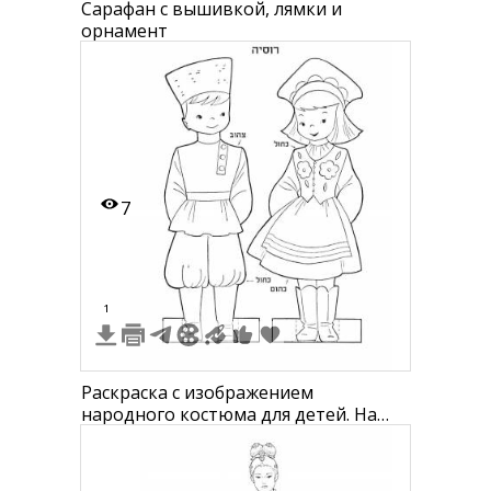
Сарафан с вышивкой, лямки и
орнамент
7
1
Раскраска с изображением
народного костюма для детей. На
картинке изображены мальчик в
рубашке и шароварах с каштановой
шапкой, а также девочка в платье с