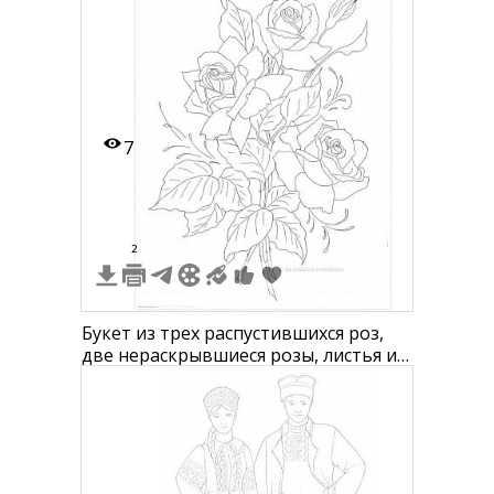
сапоги у женщины и рубаху, длинный
кафтан, шапку и сапоги у мужчины
7
2
Букет из трех распустившихся роз,
две нераскрывшиеся розы, листья и
завитки