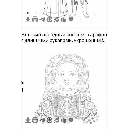
5
1
Женский народный костюм - сарафан
с длинными рукавами, украшенный
вышивкой, с плитным головным
убором; мужской костюм - рубаха с
пояском, шаровары, шапка и сапоги,
играющий на балалайке
11
2