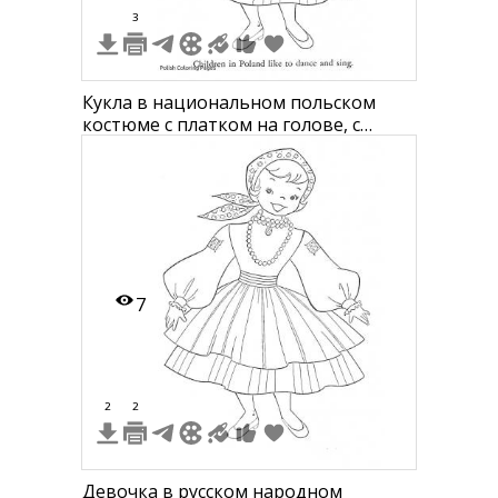
3
Кукла в национальном польском
костюме с платком на голове, с
бисерными ожерельями, в вышитой
блузке с длинными рукавами, в юбке
с оборками и с туфлями на ногах.
7
2
2
Девочка в русском народном