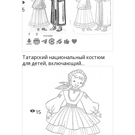
55
7
3
Татарский национальный костюм
для детей, включающий
традиционные наряды для мальчика
и девочки. На девочке: платок на
голове, длинное платье с вышивкой,
жилет и обувь. На мальчике:
тюбетейка, рубаха, длинный халат с
богатой отделкой и обувь.
15