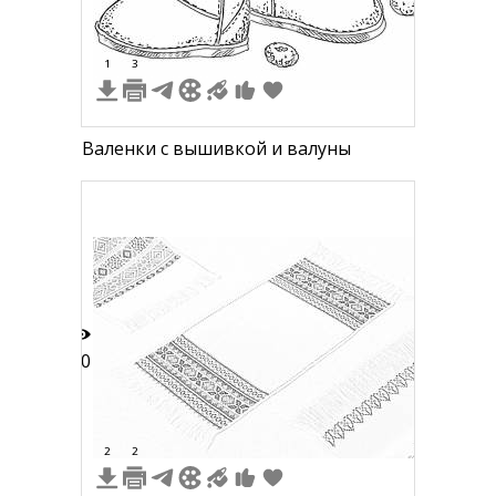
1
3
Валенки с вышивкой и валуны
20
2
2