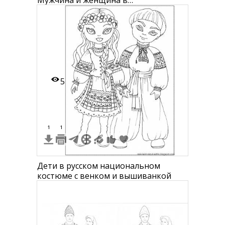
Мужчина и женщина в
традиционной одежде. Мужчина в
шляпе, длинном пальто и сапогах,
женщина в головном уборе, длинной
юбке и фартуке с вышивкой.
5
1
1
Дети в русском национальном
костюме с венком и вышиванкой