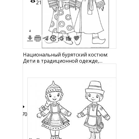
21
4
Национальный бурятский костюм:
Дети в традиционной одежде,
мальчик в халате с узорами и поясом,
девочка в платье с ажурной
вышивкой и головным убором с
ушками, оба с традиционными
поясами и обувью
170