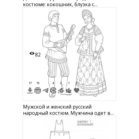
костюме: кокошник, блузка с
длинными рукавами и вышивкой,
юбка, бусы, платок.
82
17
15
4
2
1
2
Мужской и женский русский
народный костюм. Мужчина одет в
рубаху с орнаментом на рукавах и
воротнике, штаны с вертикальными
полосками, сапоги и играет на
балалайке. Женщина носит кокошник