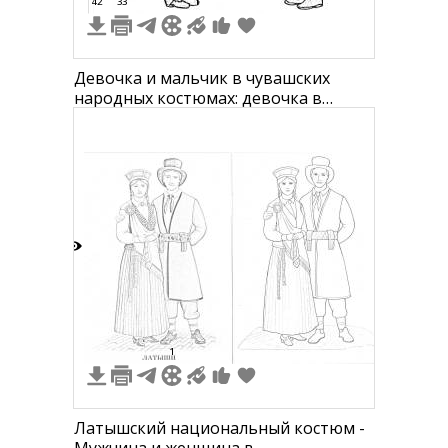
42
33
2
1
Девочка и мальчик в чувашских
народных костюмах: девочка в
головном уборе с бусинами, платье с
вышивкой и фартуком, мальчик в
рубашке с узорами, штанах, сапогах и
шляпе.
7
1
Латышский национальный костюм -