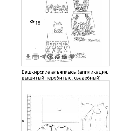
на голове, расшитую рубаху с
длинными рукавами и орнаментом,
сарафа
18
1
1
Башкирские алъяпкысы (аппликация,
вышитый перебитью, свадебный)
0