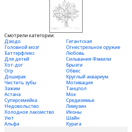
Смотрели категории:
Дзюдо
Гигантская
Головной мозг
Огнестрельное оружие
Баттерфликс
Любовь
Для детей
Сильвания Фэмили
Хот-дог
Брызги
Огр
Обвес
Доширак
Круглый аквариум
Чистить зубы
Мотивация
Зажим
Танцпол
Астана
Мох
Суперсемейка
Средиземье
Недовольство
Лимузин
Холодное лакомство
Иконы
Уют
Шайн
Альфа
Курага