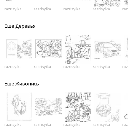
razrisyika
razrisyika
razrisyika
razrisyika
razri
Еще
Деревья
razrisyika
razrisyika
razrisyika
razrisyika
razri
Еще
Живопись
razrisyika
razrisyika
razrisyika
razrisyika
razri