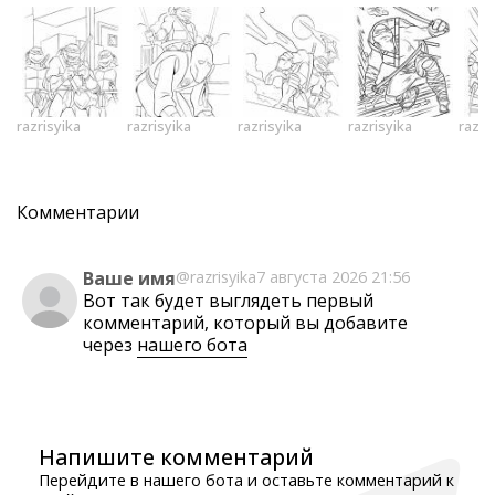
razrisyika
razrisyika
razrisyika
razrisyika
razri
Комментарии
Ваше имя
@razrisyika
7 августа 2026 21:56
Вот так будет выглядеть первый
комментарий, который вы добавите
через
нашего бота
Напишите комментарий
Перейдите в нашего бота и оставьте комментарий к