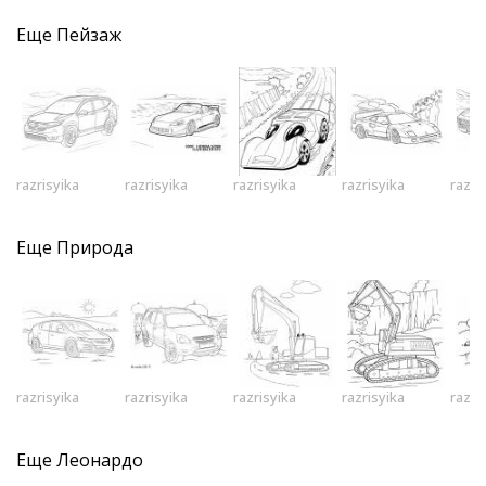
Еще
Пейзаж
razrisyika
razrisyika
razrisyika
razrisyika
razri
Еще
Природа
razrisyika
razrisyika
razrisyika
razrisyika
razri
Еще
Леонардо