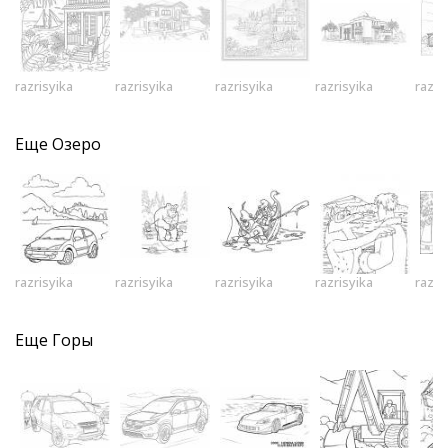
razrisyika
razrisyika
razrisyika
razrisyika
razri
Еще
Озеро
razrisyika
razrisyika
razrisyika
razrisyika
razri
Еще
Горы