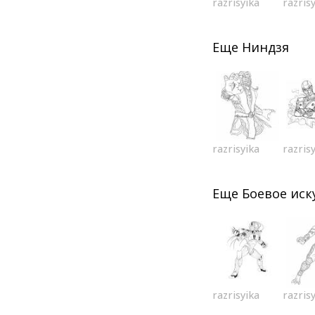
razrisyika
razris
Еще
Ниндзя
razrisyika
razris
Еще
Боевое иск
razrisyika
razris