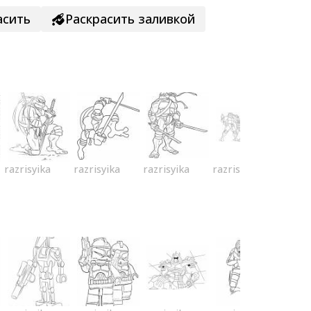
асить
Раскрасить заливкой
razrisyika
razrisyika
razrisyika
razrisyika