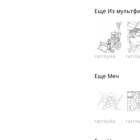
Еще
Из мультф
razrisyika
razris
Еще
Меч
razrisyika
razris