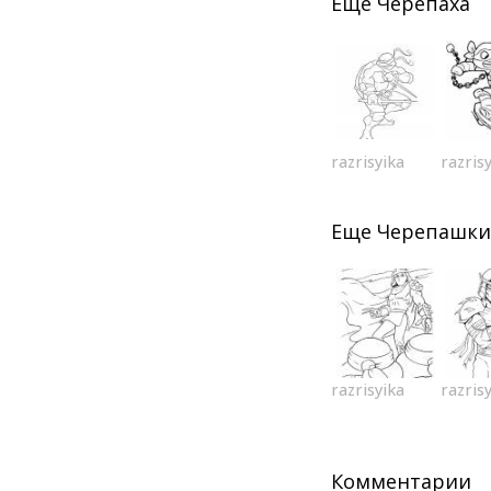
Еще
Черепаха
razrisyika
razris
Еще
Черепашки
razrisyika
razris
Комментарии