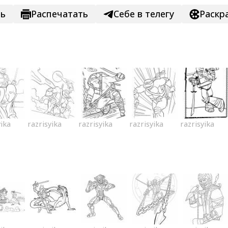
ть
Распечатать
Себе в телегу
Раскр
yika
razrisyika
razrisyika
razrisyika
razrisyika