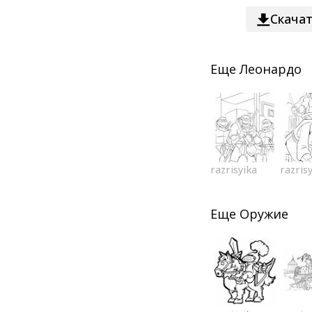
Скача
Еще
Леонардо
razrisyika
razris
Еще
Оружие