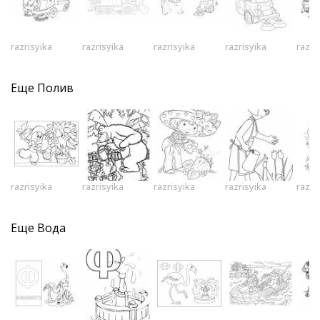
razrisyika
razrisyika
razrisyika
razrisyika
razri
Еще
Полив
razrisyika
razrisyika
razrisyika
razrisyika
razri
Еще
Вода