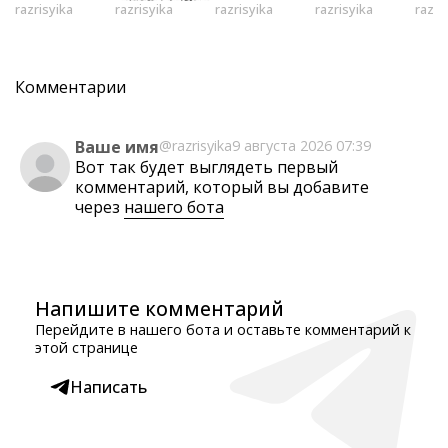
razrisyika
razrisyika
razrisyika
razrisyika
razri
Комментарии
Ваше имя
@razrisyika
9 августа 2026 07:39
Вот так будет выглядеть первый
комментарий, который вы добавите
через
нашего бота
Напишите комментарий
Перейдите в нашего бота и оставьте комментарий к
этой странице
Написать