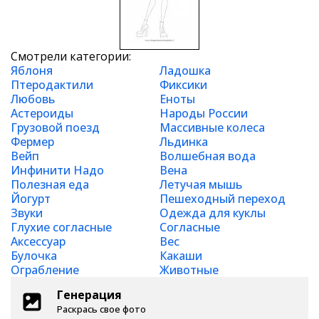
Смотрели категории:
Яблоня
Ладошка
Птеродактили
Фиксики
Любовь
Еноты
Астероиды
Народы России
Грузовой поезд
Массивные колеса
Фермер
Льдинка
Вейп
Волшебная вода
Инфинити Надо
Вена
Полезная еда
Летучая мышь
Йогурт
Пешеходный переход
Звуки
Одежда для куклы
Глухие согласные
Согласные
Аксессуар
Вес
Булочка
Какаши
Ограбление
Животные
Генерация
Раскрась свое фото