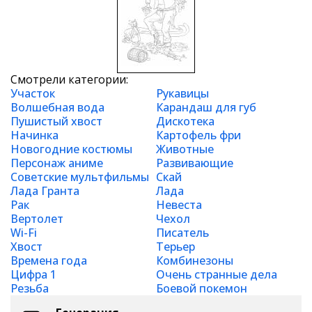
Смотрели категории:
Участок
Рукавицы
Волшебная вода
Карандаш для губ
Пушистый хвост
Дискотека
Начинка
Картофель фри
Новогодние костюмы
Животные
Персонаж аниме
Развивающие
Советские мультфильмы
Скай
Лада Гранта
Лада
Рак
Невеста
Вертолет
Чехол
Wi-Fi
Писатель
Хвост
Терьер
Времена года
Комбинезоны
Цифра 1
Очень странные дела
Резьба
Боевой покемон