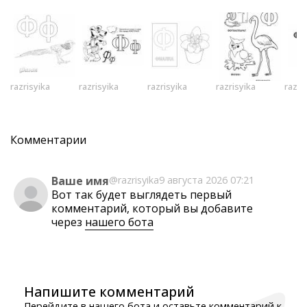
razrisyika
razrisyika
razrisyika
razrisyika
razri
Комментарии
Ваше имя
@razrisyika
9 августа 2026 07:21
Вот так будет выглядеть первый
комментарий, который вы добавите
через
нашего бота
Напишите комментарий
Перейдите в нашего бота и оставьте комментарий к