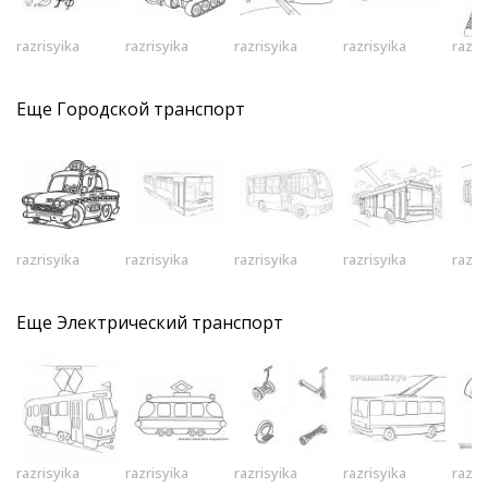
razrisyika
razrisyika
razrisyika
razrisyika
razri
Еще
Городской транспорт
razrisyika
razrisyika
razrisyika
razrisyika
razri
Еще
Электрический транспорт
razrisyika
razrisyika
razrisyika
razrisyika
razri