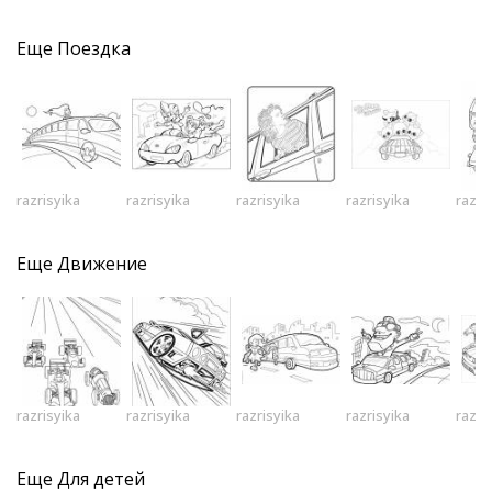
Еще
Поездка
razrisyika
razrisyika
razrisyika
razrisyika
razri
Еще
Движение
razrisyika
razrisyika
razrisyika
razrisyika
razri
Еще
Для детей