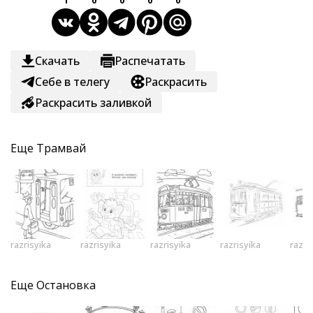
1
0
0
0
0
Скачать
Распечатать
Себе в телегу
Раскрасить
Раскрасить заливкой
Еще
Трамвай
razrisyika
razrisyika
razrisyika
razrisyika
razri
Еще
Остановка