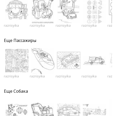
razrisyika
razrisyika
razrisyika
razrisyika
razri
Еще
Пассажиры
razrisyika
razrisyika
razrisyika
razrisyika
razri
Еще
Собака