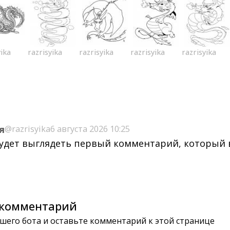
yika
razrisyika
razrisyika
razrisyika
razrisyika
я
@razrisyika
6 августа 2026 10:25
будет выглядеть первый комментарий, который
комментарий
шего бота и оставьте комментарий к этой странице