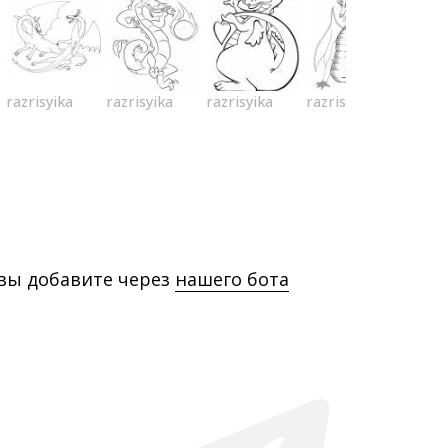
razrisyika
razrisyika
razrisyika
razrisyika
 вы добавите через
нашего бота