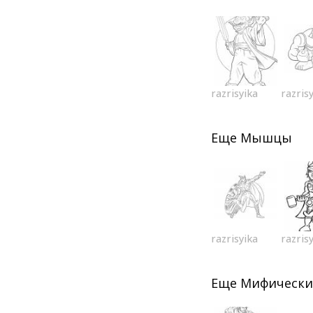
razrisyika
razris
Еще
Мышцы
razrisyika
razris
Еще
Мифически