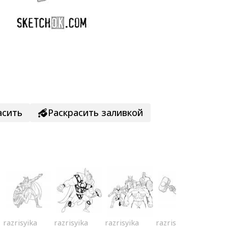
асить
Раскрасить заливкой
razrisyika
razrisyika
razrisyika
razrisyika