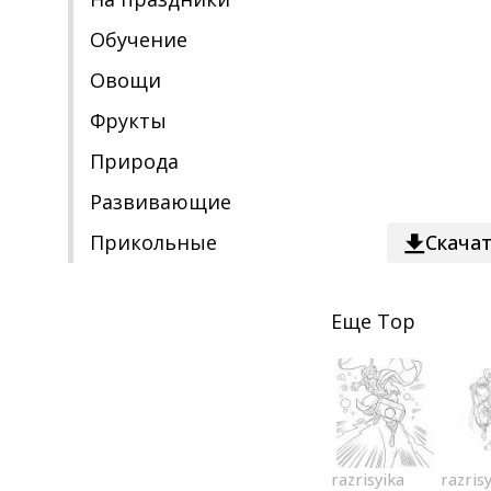
Обучение
Овощи
Фрукты
Природа
Развивающие
Прикольные
Скача
Еще
Тор
razrisyika
razris