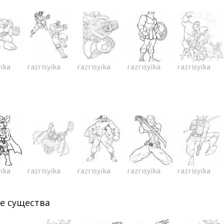
yika
razrisyika
razrisyika
razrisyika
razrisyika
yika
razrisyika
razrisyika
razrisyika
razrisyika
е существа