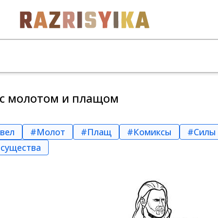
 с молотом и плащом
вел
#Молот
#Плащ
#Комиксы
#Силы
существа