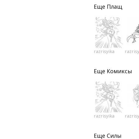
Еще
Плащ
razrisyika
razris
Еще
Комиксы
razrisyika
razris
Еще
Силы