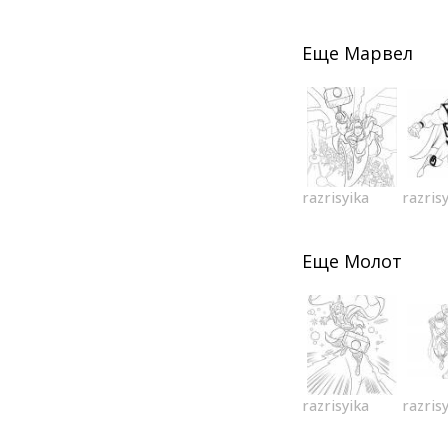
Еще
Марвел
razrisyika
razris
Еще
Молот
razrisyika
razris