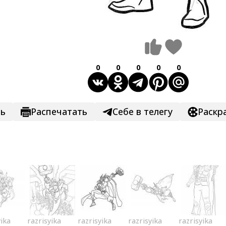
0
0
0
0
0
ть
Распечатать
Себе в телегу
Раскр
yika
razrisyika
razrisyika
razrisyika
razrisyika