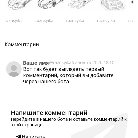
razrisyika
razrisyika
razrisyika
razrisyika
razri
Комментарии
Ваше имя
@razrisyika
6 августа 2026 18:10
Вот так будет выглядеть первый
комментарий, который вы добавите
через
нашего бота
Напишите комментарий
Перейдите в нашего бота и оставьте комментарий к
этой странице
Написать