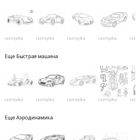
razrisyika
razrisyika
razrisyika
razrisyika
razri
Еще
Быстрая машина
razrisyika
razrisyika
razrisyika
razrisyika
razri
Еще
Аэродинамика