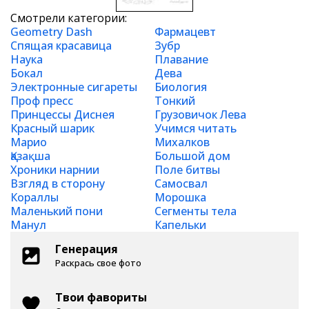
Смотрели категории:
Geometry Dash
Фармацевт
Спящая красавица
Зубр
Наука
Плавание
Бокал
Дева
Электронные сигареты
Биология
Проф пресс
Тонкий
Принцессы Диснея
Грузовичок Лева
Красный шарик
Учимся читать
Марио
Михалков
Қазақша
Большой дом
Хроники нарнии
Поле битвы
Взгляд в сторону
Самосвал
Кораллы
Морошка
Маленький пони
Сегменты тела
Манул
Капельки
Генерация
Раскрась свое фото
Твои фавориты