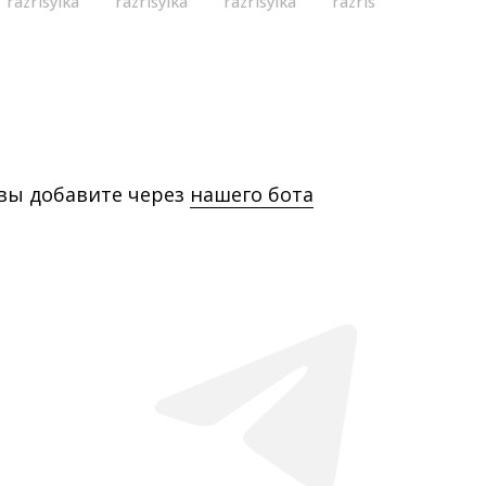
razrisyika
razrisyika
razrisyika
razrisyika
 вы добавите через
нашего бота