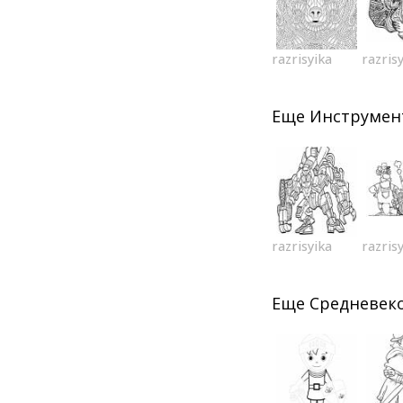
razrisyika
razris
Еще
Инструмен
razrisyika
razris
Еще
Средневек