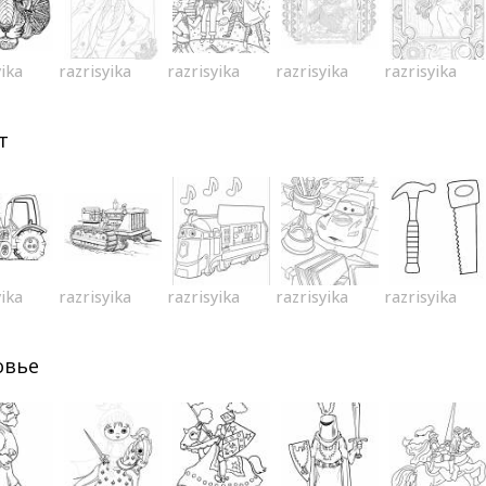
yika
razrisyika
razrisyika
razrisyika
razrisyika
т
yika
razrisyika
razrisyika
razrisyika
razrisyika
овье