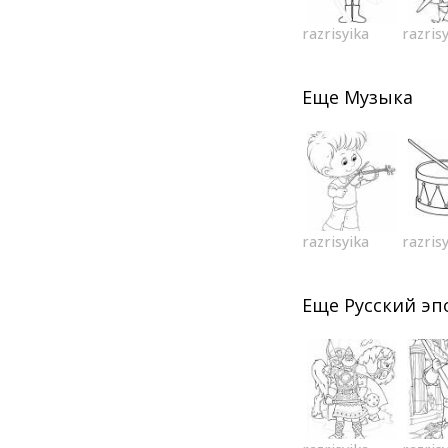
razrisyika
razris
Еще
Музыка
razrisyika
razris
Еще
Русский эп