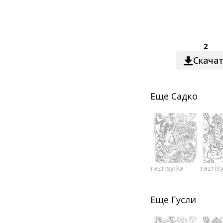
2
Скача
Еще
Садко
razrisyika
razris
Еще
Гусли