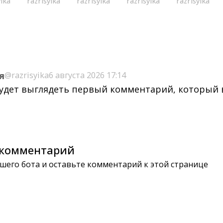
yika
razrisyika
razrisyika
razrisyika
razrisyika
я
@razrisyika
6 августа 2026 17:14
будет выглядеть первый комментарий, который
комментарий
шего бота и оставьте комментарий к этой странице