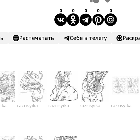
0
0
0
0
0
ть
Распечатать
Себе в телегу
Раскр
yika
razrisyika
razrisyika
razrisyika
razrisyika