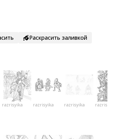
асить
Раскрасить заливкой
razrisyika
razrisyika
razrisyika
razrisyika