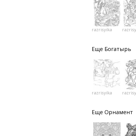
razrisyika
razris
Еще
Богатырь
razrisyika
razris
Еще
Орнамент