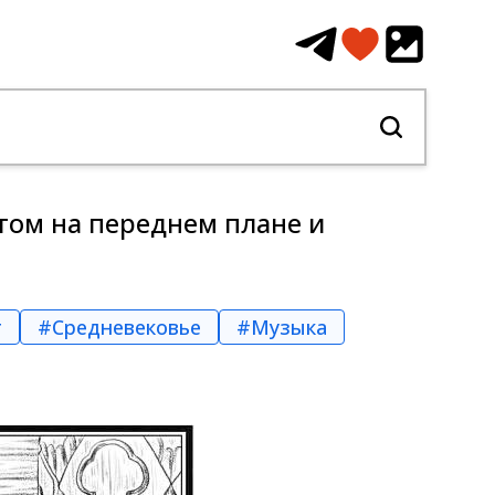
нтом на переднем плане и
т
#Средневековье
#Музыка