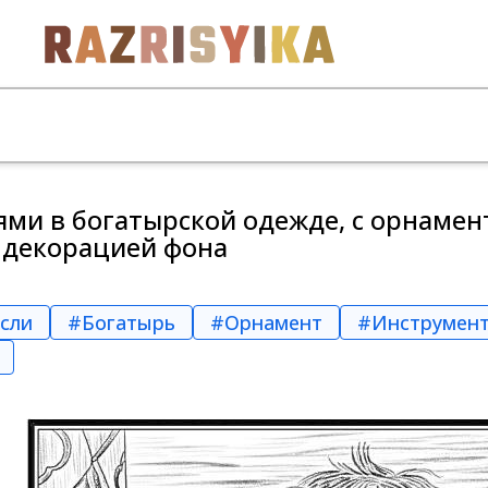
лями в богатырской одежде, с орнаме
 декорацией фона
сли
#Богатырь
#Орнамент
#Инструмен