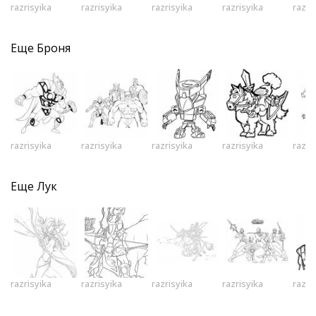
razrisyika
razrisyika
razrisyika
razrisyika
razri
Еще
Броня
razrisyika
razrisyika
razrisyika
razrisyika
razri
Еще
Лук
razrisyika
razrisyika
razrisyika
razrisyika
razri