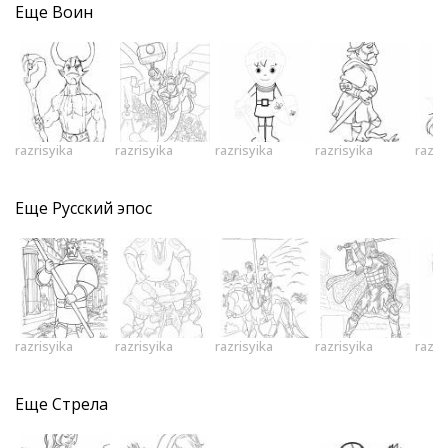
Еще
Воин
razrisyika
razrisyika
razrisyika
razrisyika
razri
Еще
Русский эпос
razrisyika
razrisyika
razrisyika
razrisyika
razri
Еще
Стрела