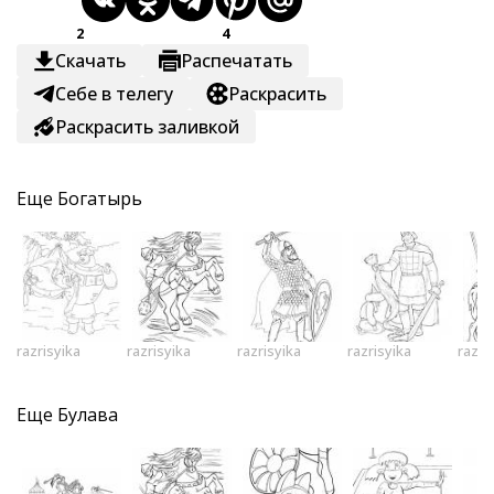
2
4
Скачать
Распечатать
Себе в телегу
Раскрасить
Раскрасить заливкой
Еще
Богатырь
razrisyika
razrisyika
razrisyika
razrisyika
razri
Еще
Булава