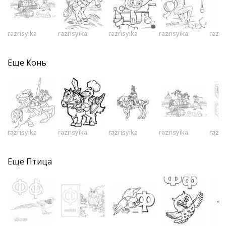
razrisyika
razrisyika
razrisyika
razrisyika
razri
Еще
Конь
razrisyika
razrisyika
razrisyika
razrisyika
razri
Еще
Птица