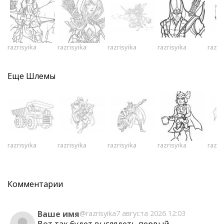
razrisyika
razrisyika
razrisyika
razrisyika
razri
Еще
Шлемы
razrisyika
razrisyika
razrisyika
razrisyika
razri
Комментарии
Ваше имя
@razrisyika
7 августа 2026 12:03