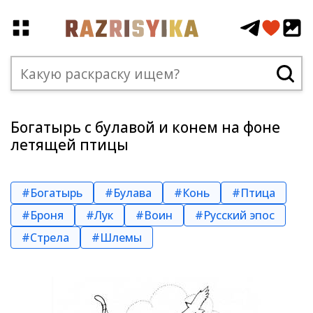
Богатырь с булавой и конем на фоне
летящей птицы
#Богатырь
#Булава
#Конь
#Птица
#Броня
#Лук
#Воин
#Русский эпос
#Стрела
#Шлемы