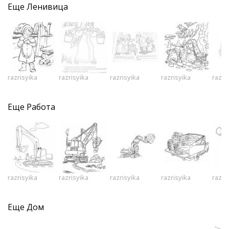
Еще
Ленивица
razrisyika
razrisyika
razrisyika
razrisyika
razri
Еще
Работа
razrisyika
razrisyika
razrisyika
razrisyika
razri
Еще
Дом