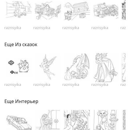
razrisyika
razrisyika
razrisyika
razrisyika
razri
Еще
Из сказок
razrisyika
razrisyika
razrisyika
razrisyika
razri
Еще
Интерьер