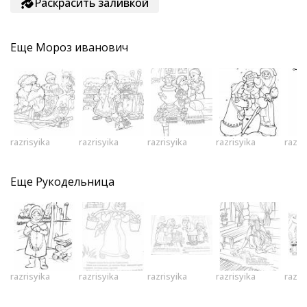
Раскрасить заливкой
Еще
Мороз иванович
razrisyika
razrisyika
razrisyika
razrisyika
razri
Еще
Рукодельница
razrisyika
razrisyika
razrisyika
razrisyika
razri