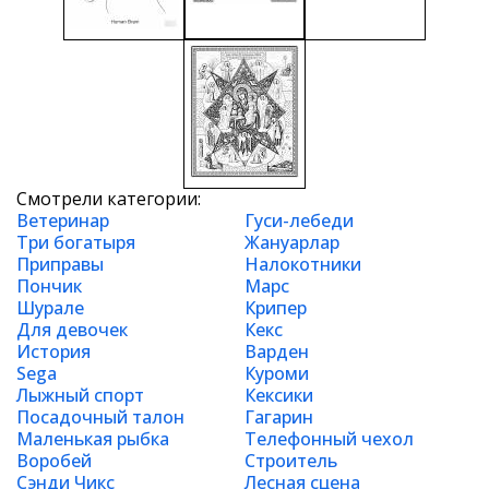
Смотрели категории:
Ветеринар
Гуси-лебеди
Три богатыря
Жануарлар
Приправы
Налокотники
Пончик
Марс
Шурале
Крипер
Для девочек
Кекс
История
Варден
Sega
Куроми
Лыжный спорт
Кексики
Посадочный талон
Гагарин
Маленькая рыбка
Телефонный чехол
Воробей
Строитель
Сэнди Чикс
Лесная сцена