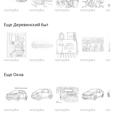
razrisyika
razrisyika
razrisyika
razrisyika
razri
Еще
Деревенский быт
razrisyika
razrisyika
razrisyika
razrisyika
razri
Еще
Окна
razrisyika
razrisyika
razrisyika
razrisyika
razri