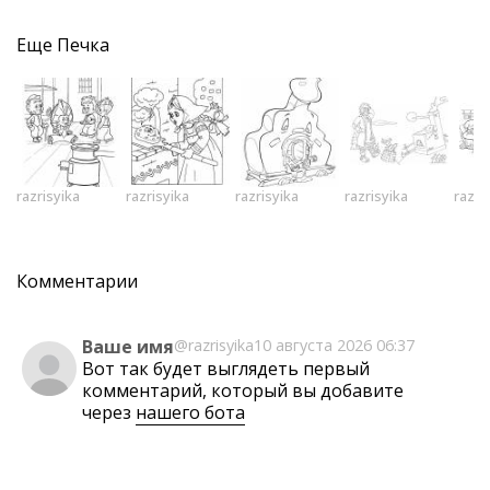
Еще
Печка
razrisyika
razrisyika
razrisyika
razrisyika
razri
Комментарии
Ваше имя
@razrisyika
10 августа 2026 06:37
Вот так будет выглядеть первый
комментарий, который вы добавите
через
нашего бота