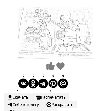
0
0
0
0
0
1
1
Скачать
Распечатать
Себе в телегу
Раскрасить