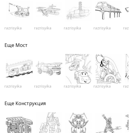
razrisyika
razrisyika
razrisyika
razrisyika
razri
Еще
Мост
razrisyika
razrisyika
razrisyika
razrisyika
razri
Еще
Конструкция