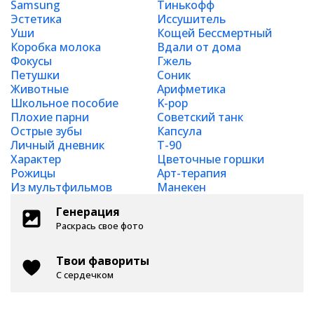
Samsung
Тинькофф
Эстетика
Иссушитель
Уши
Кощей Бессмертный
Коробка молока
Вдали от дома
Фокусы
Гжель
Петушки
Соник
Животные
Арифметика
Школьное пособие
K-pop
Плохие парни
Советский танк
Острые зубы
Капсула
Личный дневник
Т-90
Характер
Цветочные горшки
Рожицы
Арт-терапия
Из мультфильмов
Манекен
Генерация
Раскрась свое фото
Твои фавориты
С сердечком