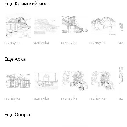
Еще
Крымский мост
razrisyika
razrisyika
razrisyika
razrisyika
razri
Еще
Арка
razrisyika
razrisyika
razrisyika
razrisyika
razri
Еще
Опоры