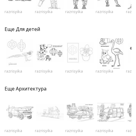
razrisyika
razrisyika
razrisyika
razrisyika
razri
Еще
Для детей
razrisyika
razrisyika
razrisyika
razrisyika
razri
Еще
Архитектура
razrisyika
razrisyika
razrisyika
razrisyika
razri