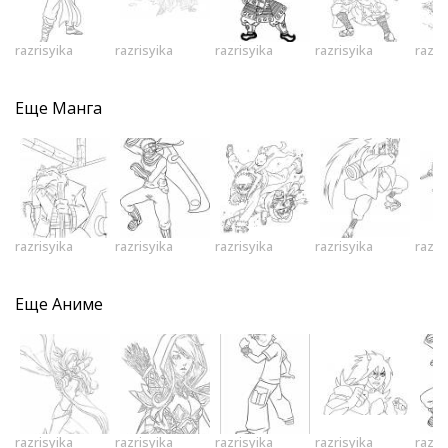
razrisyika
razrisyika
razrisyika
razrisyika
razri
Еще
Манга
razrisyika
razrisyika
razrisyika
razrisyika
razri
Еще
Аниме
razrisyika
razrisyika
razrisyika
razrisyika
razri