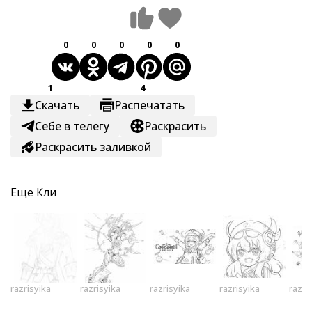
0
0
0
0
0
1
4
Скачать
Распечатать
Себе в телегу
Раскрасить
Раскрасить заливкой
Еще
Кли
razrisyika
razrisyika
razrisyika
razrisyika
razri