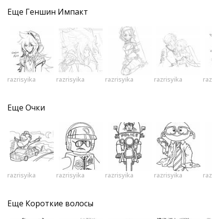
Еще
Геншин Импакт
razrisyika
razrisyika
razrisyika
razrisyika
razri
Еще
Очки
razrisyika
razrisyika
razrisyika
razrisyika
razri
Еще
Короткие волосы