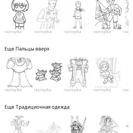
razrisyika
razrisyika
razrisyika
razrisyika
razri
Еще
Пальцы вверх
razrisyika
razrisyika
razrisyika
razrisyika
razri
Еще
Традиционная одежда