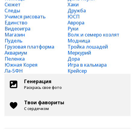
Сюжет
Хаки
Следы
Дружба
Учимся рисовать
ЮСП
Единство
Аврора
Видеоигра
Руки
Магазин
Волк и семеро козлят
Пудель
Модница
Грузовая платформа
Тройка лошадей
Аквариум
Меркурий
Пеленка
Дора
Южная Корея
Игра в кальмара
Ла-5ФН
Крейсер
Генерация
Раскрась свое фото
Твои фавориты
С сердечком