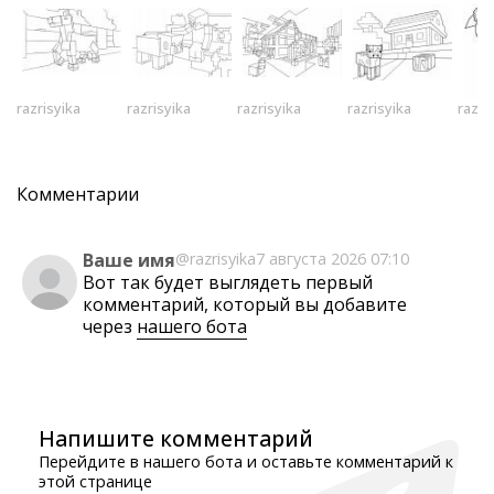
razrisyika
razrisyika
razrisyika
razrisyika
razri
Комментарии
Ваше имя
@razrisyika
7 августа 2026 07:10
Вот так будет выглядеть первый
комментарий, который вы добавите
через
нашего бота
Напишите комментарий
Перейдите в нашего бота и оставьте комментарий к
этой странице