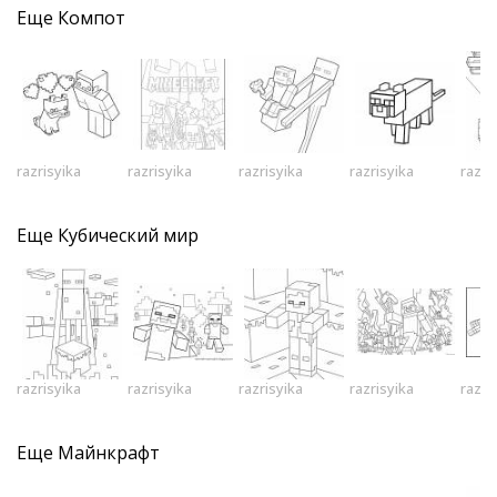
Еще
Компот
razrisyika
razrisyika
razrisyika
razrisyika
razri
Еще
Кубический мир
razrisyika
razrisyika
razrisyika
razrisyika
razri
Еще
Майнкрафт